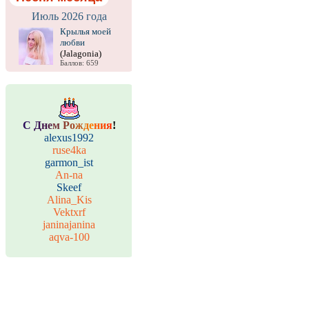
Июль 2026 года
Крылья моей
любви
(Jalagonia)
Баллов: 659
С
Д
н
е
м
Р
о
ж
д
е
н
и
я
!
alexus1992
ruse4ka
garmon_ist
An-na
Skeef
Alina_Kis
Vektxrf
janinajanina
aqva-100