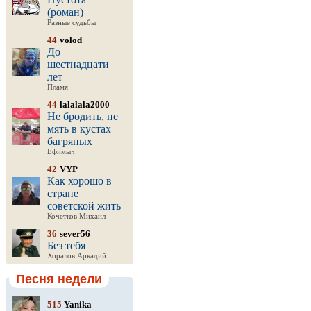
(роман)
Разные судьбы
44
volod
До
шестнадцати
лет
Пламя
44
lalalala2000
Не бродить, не
мять в кустах
багряных
Ефимыч
42
VYP
Как хорошо в
стране
советской жить
Кочетков Михаил
36
sever56
Без тебя
Хоралов Аркадий
Песня недели
515
Yanika