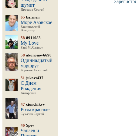
Зарегистр
шумит
Дроздов Сергей
65
barmen
Море Азовское
Бажиновский
Владимир
58
8911083
My Love
Paul McCartney
58
akononov6690
Одиннадцатый
маршрут
Королев Анатолий
51
jukovai37
С Днем
Рождения
Авторские
47
ciunchikvv
Розы красные
Сухачев Сергей
46
Spev
Чапаев и
Пустота