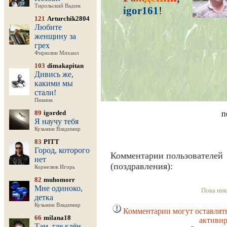
Тирольский Вадим
igor161
!
121
Arturchik2804
Любите
женщину за
грех
Фирюлин Михаил
103
dimakapitan
Дивись же,
какими мы
стали!
Пикник
89
igorded
п
Я научу тебя
Кузьмин Владимир
83
PITT
Город, которого
Комментарии пользователей
нет
(поздравления):
Корнелюк Игорь
82
muhomorr
Мне одиноко,
Пока ник
детка
Кузьмин Владимир
Комментарии могут оставлять
66
milana18
активир
Там, где клён