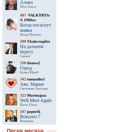
Алмаз
Мон Алиса
407
-VALKYRYA-
&
1966av
Когда погаснут
маяки
Влади Наталья
399
Vladavtopilot
На дальнем
берегу
Сармат
350
ifanow2
Город
Кукин Юрий
342
tumantho1
Аве, Мария
Светикова Светлана
323
Marinajazz
Well Meet Again
Karen Elson
267
popurik
Вокализ 7
Вокализы
Песня месяца