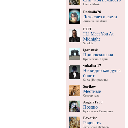
Dance Music
Radmila76
Лето слез и света
Литвиненко Анна
PITT
I'Ll Meet You At
Midnight
Smokie
igor-msk
Привокзальная
Кричевский Гарик
vokalist-17
Не видно как душа
болит
Suno (Нейросеть)
Surikov
Местные
Сектор газа
Angela1968
Поздно
Бужинская Екатерина
Favorite
Радовать
Успенская Любовь