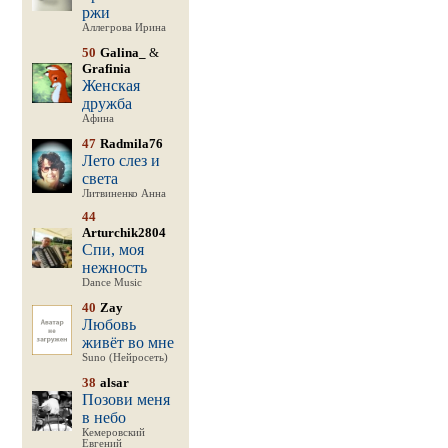
ржи
Аллегрова Ирина
50
Galina_
&
Grafinia
Женская
дружба
Афина
47
Radmila76
Лето слез и
света
Литвиненко Анна
44
Arturchik2804
Спи, моя
нежность
Dance Music
40
Zay
Любовь
живёт во мне
Suno (Нейросеть)
38
alsar
Позови меня
в небо
Кемеровский
Евгений