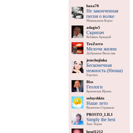
baxa70
Не законченная
песня о волке
Мамажанов Борис
adagio5
Скрипач
Кобяков Аркадий
TeoZorro
Мелочи жизни
Добрынин Вячеслав
jemchujinka
Бесконечная
нежность (Нюша)
Esprimo
Biss
Геологи
Бржевская Ирина
solnyshkin
Наше лето
Валентин Стрыкало
PROSTO_LILI
Simply the best
Ани Лорак
besel1212