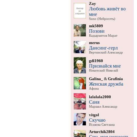
Zay
Любовь живёт во
мне
Suno (Нейросеть)
mk5809
Позови
Кадырметов Марат
merus
Дансинг-герл
Вертинский Александр
gdi1960
Признайся мне
Никитский Николай
Galina_
&
Grafinia
Женская дружба
Афина
lalalala2000
Саня
Маршал Александр
vitgol
Скучаю
Исакова Светлана
Arturchik2804
Спи, моя нежность