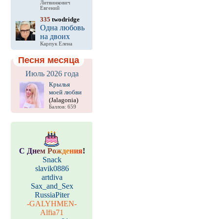
Литвинкович
Евгений
335
twodridge
Одна любовь
на двоих
Карпук Елена
Песня месяца
Июль 2026 года
Крылья
моей любви
(Jalagonia)
Баллов: 659
С
Д
н
е
м
Р
о
ж
д
е
н
и
я
!
Snack
slavik0886
artdiva
Sax_and_Sex
RussiaPiter
-GALYHMEN-
Alfia71