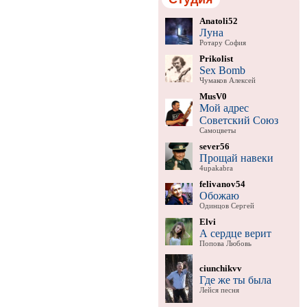
Anatoli52
Луна
Ротару София
Prikolist
Sex Bomb
Чумаков Алексей
MusV0
Мой адрес
Советский Союз
Самоцветы
sever56
Прощай навеки
4upakabra
felivanov54
Обожаю
Одинцов Сергей
Elvi
А сердце верит
Попова Любовь
ciunchikvv
Где же ты была
Лейся песня