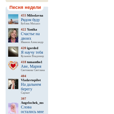
Песня недели
455
Miloslavna
Рядом буду
Бублик Михаил
422
Yanika
Счастье на
двоих
Иванов Александр
420
igorded
Я научу тебя
Кузьмин Владимир
418
tumantho1
Аве, Мария
Светикова Светлана
404
Vladavtopilot
На дальнем
берегу
Сармат
397
Angelochek_ms
Слова
остались мне