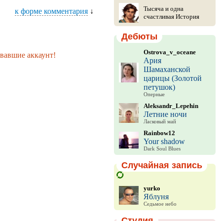
Тысяча и одна
к форме комментария
↓
счастливая История
Дебюты
Ostrova_v_oceane
вавшие аккаунт!
Ария
Шамаханской
царицы (Золотой
петушок)
Оперные
Aleksandr_Lepehin
Летние ночи
Ласковый май
Rainbow12
Your shadow
Dark Soul Blues
Случайная запись
yurko
Яблуня
Седьмое небо
Студия