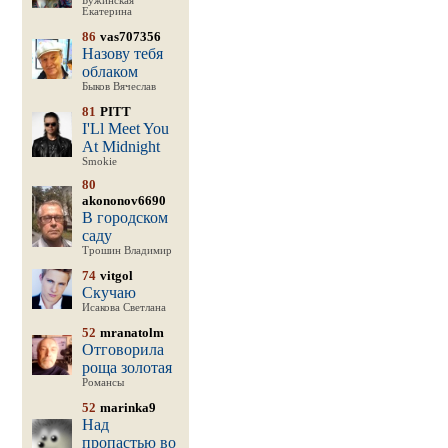
Бужинская
Екатерина
86
vas707356
Назову тебя
облаком
Быков Вячеслав
81
PITT
I'Ll Meet You
At Midnight
Smokie
80
akononov6690
В городском
саду
Трошин Владимир
74
vitgol
Скучаю
Исакова Светлана
52
mranatolm
Отговорила
роща золотая
Романсы
52
marinka9
Над
пропастью во