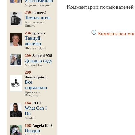
Я вспоминаю
Марский Валерий
Комментарии пользователей 
259
ifanow2
Темная ночь
Богословский
Никита
236
igornov
Комментарии могу
Танцуй,
девочка
Шкитун Юрий
209
Sanich1958
Дождь в саду
Митяев Олег
209
dimakapitan
Все
нормально
Пресняков
Владимир
164
PITT
What Can I
Do
Smokie
108
Angela1968
Поздно