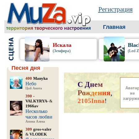
Регистрация
Главная
Искала
Blac
(Земфира)
(Led Z
Песня дня
400
Manyka
С
Д
н
е
м
Небо
Цой Анита
Р
о
ж
д
е
н
и
я
,
390
-
2105Inna
!
VALKYRYA-
&
1966av
Несколько
часов любви
Апина Алена
309
gros-valer
&
VLODEK