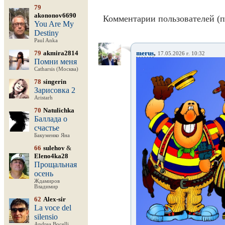
79
akononov6690
Комментарии пользователей (п
You Are My
Destiny
Paul Anka
,
79
akmira2814
merus
17.05.2026 г. 10:32
Помни меня
Catharsis (Москва)
78
singerin
Зарисовка 2
Aristarh
70
Natulichka
Баллада о
счастье
Бакуменко Яна
66
sulehov
&
Eleno4ka28
Прощальная
осень
Ждамиров
Владимир
62
Alex-sir
La voce del
silensio
Andrea Bocelli