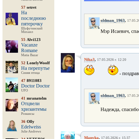
57
setret
На
последнюю
,
oldman_1963
17.05.2
пятерочку
Шуфутинский
Мэр Исаевич, спас
Михаил
55
Alvi123
Vacanze
Romane
Matia Bazar
,
Nika3
17.05.2026 г. 12:20
52
LonelyWoolf
На перепутье
- поздра
Синяя птица
47
8911083
Doctor Doctor
UFO
,
oldman_1963
17.05.2
41
mranatolm
Отцвели
хризантемы
Надежда, спасибо
Романсы
36
Olly
Edelweiss
Julie Andrews
,
Manyka
17.05.2026 г. 15:37