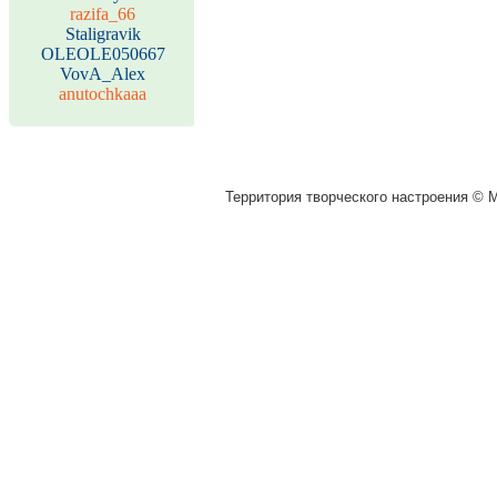
razifa_66
Staligravik
OLEOLE050667
VovA_Alex
anutochkaaa
Территория творческого настроения © M