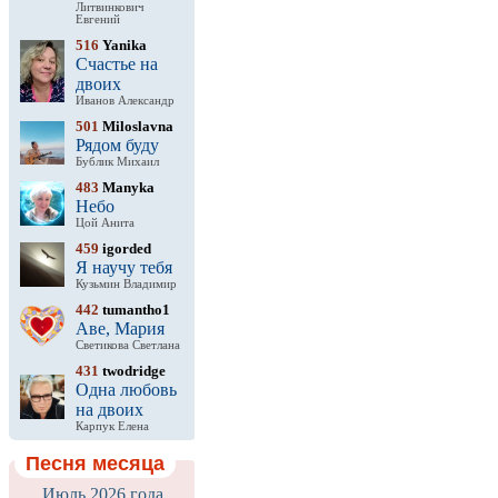
Литвинкович
Евгений
516
Yanika
Счастье на
двоих
Иванов Александр
501
Miloslavna
Рядом буду
Бублик Михаил
483
Manyka
Небо
Цой Анита
459
igorded
Я научу тебя
Кузьмин Владимир
442
tumantho1
Аве, Мария
Светикова Светлана
431
twodridge
Одна любовь
на двоих
Карпук Елена
Песня месяца
Июль 2026 года