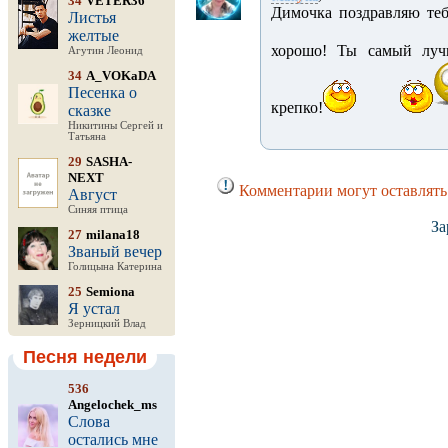
34
VETER36
Димочка поздравляю теб
Листья
желтые
хорошо! Ты самый луч
Агутин Леонид
34
A_VOKaDA
Песенка о
крепко!
сказке
Никитины Сергей и
Татьяна
29
SASHA-
NEXT
Комментарии могут оставлять
Август
Синяя птица
За
27
milana18
Званый вечер
Голицына Катерина
25
Semiona
Я устал
Зерницкий Влад
Песня недели
536
Angelochek_ms
Слова
остались мне