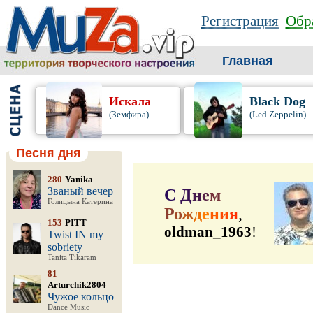
Регистрация
Обра
Главная
Искала
Black Dog
(Земфира)
(Led Zeppelin)
Песня дня
280
Yanika
Званый вечер
С
Д
н
е
м
Голицына Катерина
Р
о
ж
д
е
н
и
я
,
153
PITT
oldman_1963
!
Twist IN my
sobriety
Tanita Tikaram
81
Arturchik2804
Чужое кольцо
Dance Music