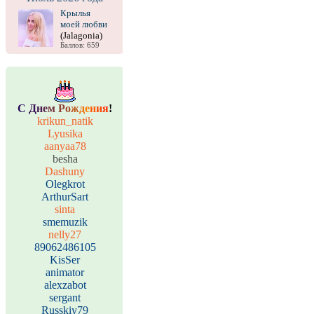
Крылья
моей любви
(Jalagonia)
Баллов: 659
С
Д
н
е
м
Р
о
ж
д
е
н
и
я
!
krikun_natik
Lyusika
aanyaa78
besha
Dashuny
Olegkrot
ArthurSart
sinta
smemuzik
nelly27
89062486105
KisSer
animator
alexzabot
sergant
Russkiy79