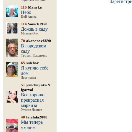
Зарегистр
116
Manyka
Небо
Цой Анита
114
Sanich1958
Дождь в саду
Митяев Олег
70
akononov6690
В городском
саду
Трошин Владимир
65
sulehov
Я куплю тебе
дом
Лесоповал
51
jemchujinka
&
igorvol
Все хорошо,
прекрасная
маркиза
Утесов Леонид
48
lalalala2000
Мы теперь
уходим