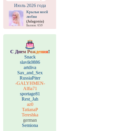
Июль 2026 года
Крылья моей
любви
(Jalagonia)
Баллов: 659
С
Д
н
е
м
Р
о
ж
д
е
н
и
я
!
Snack
slavik0886
artdiva
Sax_and_Sex
RussiaPiter
-GALYHMEN-
Alfia71
sportage81
Rest_Jah
az0
TatianaP
Tereshka
german
Semiona