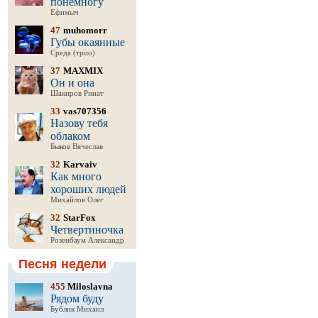
понемногу
Ефимыч
47
muhomorr
Губы окаянные
Среда (трио)
37
MAXMIX
Он и она
Шакиров Ринат
33
vas707356
Назову тебя
облаком
Быков Вячеслав
32
Karvaiv
Как много
хороших людей
Михайлов Олег
32
StarFox
Четвертиночка
Розенбаум Александр
Песня недели
455
Miloslavna
Рядом буду
Бублик Михаил