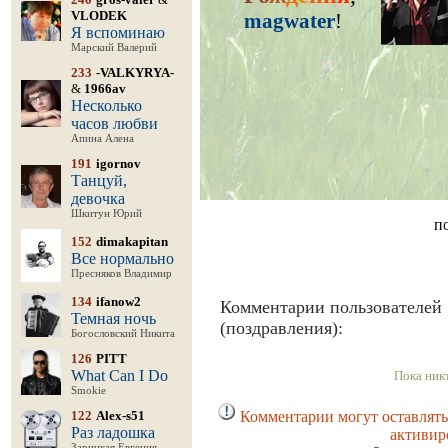
VLODEK
magwater
!
Я вспоминаю
Марский Валерий
233
-VALKYRYA-
&
1966av
Несколько
часов любви
Апина Алена
191
igornov
Танцуй,
девочка
Шкитун Юрий
п
152
dimakapitan
Все нормально
Пресняков Владимир
134
ifanow2
Комментарии пользователей
Темная ночь
(поздравления):
Богословский Никита
126
PITT
What Can I Do
Пока ник
Smokie
122
Alex-s51
Комментарии могут оставлять
Раз ладошка
активир
Зарицкая Евгения