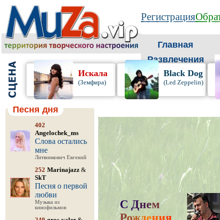
Регистрация
Обрат
Главная
Развлечения
Искала
Black Dog
(Земфира)
(Led Zeppelin)
Песня дня
402
Angelochek_ms
Слова остались
мне
Литвинкович Евгений
252
Marinajazz
&
SkT
Песня о первой
любви
С
Д
н
е
м
Музыка из
кинофильмов
Р
о
ж
д
е
н
и
я
,
240
gros-valer
&