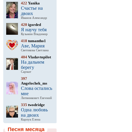
422
Yanika
Счастье на
двоих
Иванов Александр
420
igorded
Я научу тебя
Кузьмин Владимир
418
tumantho1
Аве, Мария
Светикова Светлана
404
Vladavtopilot
На дальнем
берегу
Сармат
397
Angelochek_ms
Слова остались
мне
Литвинкович Евгений
335
twodridge
Одна любовь
на двоих
Карпук Елена
Песня месяца