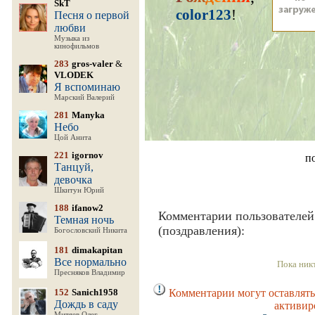
SkT
color123
!
Песня о первой
любви
Музыка из
кинофильмов
283
gros-valer
&
VLODEK
Я вспоминаю
Марский Валерий
281
Manyka
Небо
Цой Анита
221
igornov
п
Танцуй,
девочка
Шкитун Юрий
188
ifanow2
Комментарии пользователей
Темная ночь
(поздравления):
Богословский Никита
181
dimakapitan
Все нормально
Пока ник
Пресняков Владимир
152
Sanich1958
Комментарии могут оставлять
Дождь в саду
активир
Митяев Олег