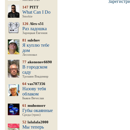
Зарегистр
147
PITT
What Can I Do
Smokie
126
Alex-s51
Раз ладошка
Зарицкая Евгения
81
sulehov
Я куплю тебе
дом
Лесоповал
77
akononov6690
В городском
саду
Трошин Владимир
64
vas707356
Назову тебя
облаком
Быков Вячеслав
61
muhomorr
Губы окаянные
Среда (трио)
52
lalalala2000
Мы теперь