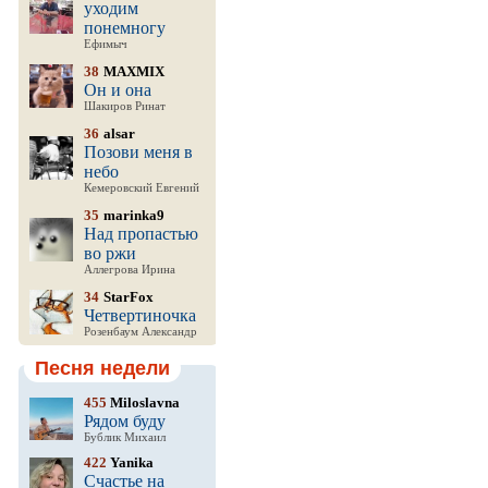
уходим
понемногу
Ефимыч
38
MAXMIX
Он и она
Шакиров Ринат
36
alsar
Позови меня в
небо
Кемеровский Евгений
35
marinka9
Над пропастью
во ржи
Аллегрова Ирина
34
StarFox
Четвертиночка
Розенбаум Александр
Песня недели
455
Miloslavna
Рядом буду
Бублик Михаил
422
Yanika
Счастье на