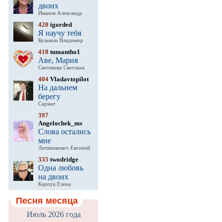
двоих
Иванов Александр
420
igorded
Я научу тебя
Кузьмин Владимир
418
tumantho1
Аве, Мария
Светикова Светлана
404
Vladavtopilot
На дальнем
берегу
Сармат
397
Angelochek_ms
Слова остались
мне
Литвинкович Евгений
335
twodridge
Одна любовь
на двоих
Карпук Елена
Песня месяца
Июль 2026 года