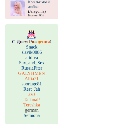
Крылья моей
любви
(Jalagonia)
Баллов: 659
С
Д
н
е
м
Р
о
ж
д
е
н
и
я
!
Snack
slavik0886
artdiva
Sax_and_Sex
RussiaPiter
-GALYHMEN-
Alfia71
sportage81
Rest_Jah
az0
TatianaP
Tereshka
german
Semiona