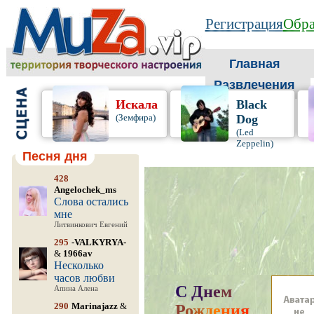
Регистрация
Обра
Главная
Развлечения
Искала
Black
(Земфира)
Dog
(Led
Zeppelin)
Песня дня
428
Angelochek_ms
Слова остались
мне
Литвинкович Евгений
295
-VALKYRYA-
&
1966av
Несколько
часов любви
С
Д
н
е
м
Апина Алена
290
Marinajazz
&
Р
о
ж
д
е
н
и
я
,