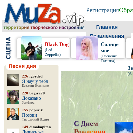
Регистрация
Обра
Главная
Развлечения
Black Dog
Солнце
(Led
мое
Zeppelin)
(Овсиенко
Татьяна)
Песня дня
З
(А
226
igorded
Я научу тебя
Кузьмин Владимир
220
bagira70
Доказано
Земфира
155
popurik
Позови
Тирольский Вадим
С
Д
н
е
м
149
dimakapitan
Р
о
ж
д
е
н
и
я
,
Дивись же,