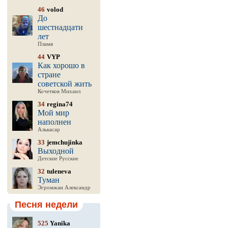
46
volod
До
шестнадцати
лет
Пламя
44
VYP
Как хорошо в
стране
советской жить
Кочетков Михаил
34
regina74
Мой мир
наполнен
Алькасар
33
jemchujinka
Выходной
Детские Русские
32
tuleneva
Туман
Эгромжан Александр
Песня недели
525
Yanika