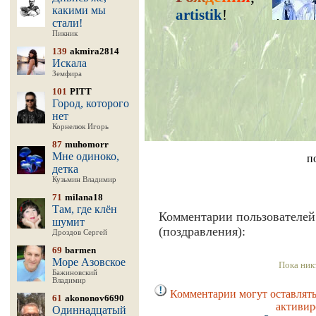
какими мы
artistik
!
стали!
Пикник
139
akmira2814
Искала
Земфира
101
PITT
Город, которого
нет
Корнелюк Игорь
87
muhomorr
Мне одиноко,
п
детка
Кузьмин Владимир
71
milana18
Там, где клён
Комментарии пользователей
шумит
(поздравления):
Дроздов Сергей
69
barmen
Море Азовское
Пока ник
Бажиновский
Владимир
Комментарии могут оставлять
61
akononov6690
активир
Одиннадцатый