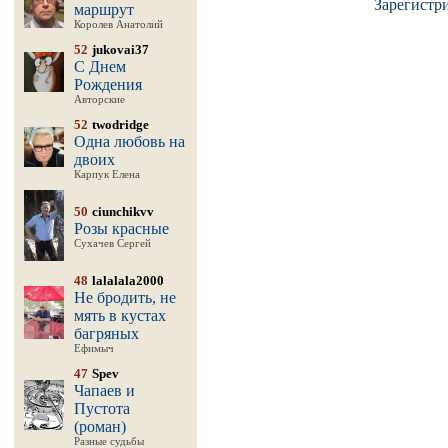
Зарегистр
маршрут
Королев Анатолий
52
jukovai37
С Днем
Рождения
Авторские
52
twodridge
Одна любовь на
двоих
Карпук Елена
50
ciunchikvv
Розы красные
Сухачев Сергей
48
lalalala2000
Не бродить, не
мять в кустах
багряных
Ефимыч
47
Spev
Чапаев и
Пустота
(роман)
Разные судьбы