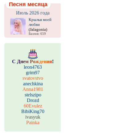
Песня месяца
Июль 2026 года
Крылья моей
любви
(Jalagonia)
Баллов: 659
С
Д
н
е
м
Р
о
ж
д
е
н
и
я
!
leon4763
grim97
svatovstvo
anechkina
Anna1981
stelszipo
Drozd
60Evulez
BibiKing70
ivasyuk
Painka