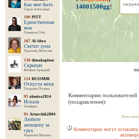
Как мне быть
14001500gg
!
Серов Александр
190
PITT
Единственная
моя
Газманов Олег
187
Al-Abra
Светит луна
Хурсенко Вячеслав
138
dimakapitan
Скрипач
по
Кобяков Аркадий
124
RUSSMIR
Отпусти меня
Гагарина Полина
Комментарии пользователей
95
akmira2814
(поздравления):
Искала
Земфира
91
Arturchik2804
Пока никт
Любите
женщину за
Комментарии могут оставлять 
грех
активир
Фирюлин Михаил