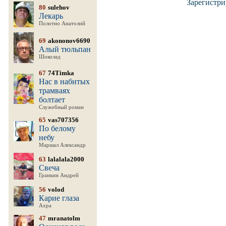
Зарегистри
80
sulehov
Лекарь
Полотно Анатолий
69
akononov6690
Алый тюльпан
Шоколад
67
74Timka
Нас в набитых
трамваях
болтает
Служебный роман
65
vas707356
По белому
небу
Маршал Александр
63
lalalala2000
Свеча
Гранкин Андрей
56
volod
Карие глаза
Ахра
47
mranatolm