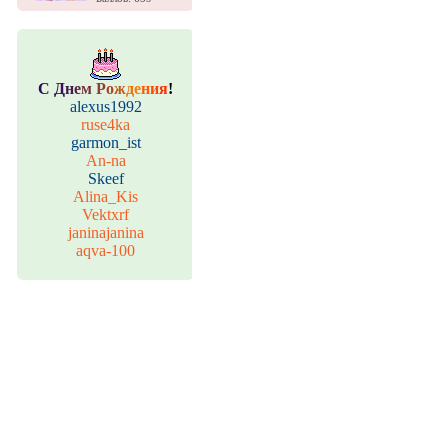
С
Д
н
е
м
Р
о
ж
д
е
н
и
я
!
alexus1992
ruse4ka
garmon_ist
An-na
Skeef
Alina_Kis
Vektxrf
janinajanina
aqva-100