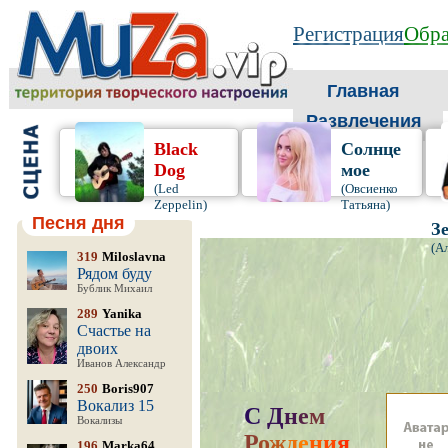
Регистрация
Обра
Главная
Развлечения
Black
Солнце
Dog
мое
(Led
(Овсиенко
Zeppelin)
Татьяна)
Песня дня
З
(А
319
Miloslavna
Рядом буду
Бублик Михаил
289
Yanika
Счастье на
двоих
Иванов Александр
250
Boris907
Вокализ 15
С
Д
н
е
м
Вокализы
Р
о
ж
д
е
н
и
я
,
196
Marka64