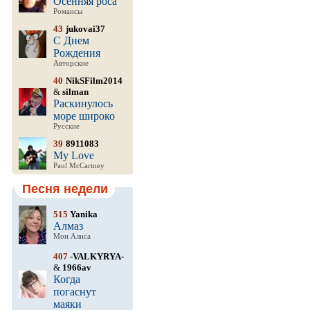
Осенняя роса
Романсы
43
jukovai37
С Днем
Рождения
Авторские
40
NikSFilm2014
&
silman
Раскинулось
море широко
Русские
39
8911083
My Love
Paul McCartney
Песня недели
515
Yanika
Алмаз
Мон Алиса
407
-VALKYRYA-
&
1966av
Когда
погаснут
маяки