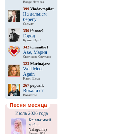
Влади Наталья
399
Vladavtopilot
На дальнем
берегу
Сармат
350
ifanow2
Город
Кукин Юрий
342
tumantho1
Аве, Мария
Светикова Светлана
323
Marinajazz
Well Meet
Again
Karen Elson
267
popurik
Вокализ 7
Вокализы
Песня месяца
Июль 2026 года
Крылья моей
любви
(Jalagonia)
Баллов: 659