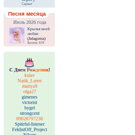
Сармат
Песня месяца
Июль 2026 года
Крылья моей
любви
(Jalagonia)
Баллов: 659
С
Д
н
е
м
Р
о
ж
д
е
н
и
я
!
kulav
Natik_Laren
mariya9
olga27
gimenes
victorist
bygel
strongcent
89028797238
Spiteful-listener
FeklistOff_Project
Nikem