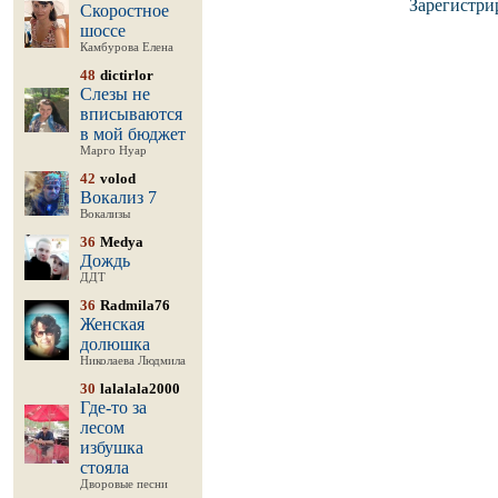
Зарегистри
Скоростное
шоссе
Камбурова Елена
48
dictirlor
Слезы не
вписываются
в мой бюджет
Марго Нуар
42
volod
Вокализ 7
Вокализы
36
Medya
Дождь
ДДТ
36
Radmila76
Женская
долюшка
Николаева Людмила
30
lalalala2000
Где-то за
лесом
избушка
стояла
Дворовые песни