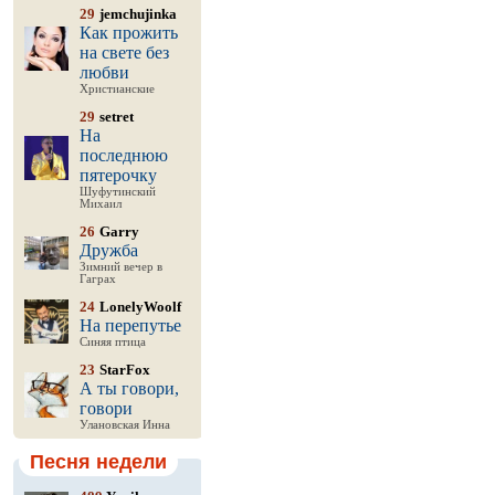
29
jemchujinka
Как прожить
на свете без
любви
Христианские
29
setret
На
последнюю
пятерочку
Шуфутинский
Михаил
26
Garry
Дружба
Зимний вечер в
Гаграх
24
LonelyWoolf
На перепутье
Синяя птица
23
StarFox
А ты говори,
говори
Улановская Инна
Песня недели