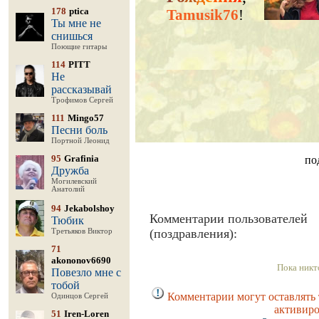
178
ptica
Tamusik76
!
Ты мне не
снишься
Поющие гитары
114
PITT
Не
рассказывай
Трофимов Сергей
111
Mingo57
Песни боль
Портной Леонид
95
Grafinia
по
Дружба
Могилевский
Анатолий
94
Jekabolshoy
Комментарии пользователей
Тюбик
(поздравления):
Третьяков Виктор
71
akononov6690
Пока никт
Повезло мне с
тобой
Комментарии могут оставлять 
Одинцов Сергей
активиро
51
Iren-Loren