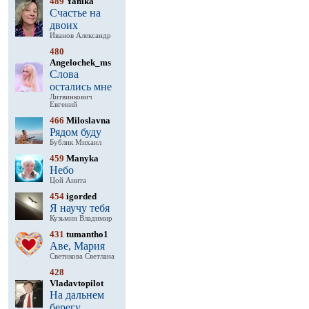
489
Yanika
Счастье на
двоих
Иванов Александр
480
Angelochek_ms
Слова
остались мне
Литвинкович
Евгений
466
Miloslavna
Рядом буду
Бублик Михаил
459
Manyka
Небо
Цой Анита
454
igorded
Я научу тебя
Кузьмин Владимир
431
tumantho1
Аве, Мария
Светикова Светлана
428
Vladavtopilot
На дальнем
берегу