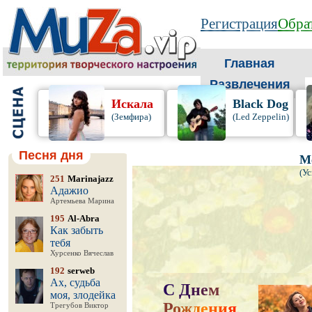
Регистрация
Обрат
Главная
Развлечения
Искала
Black Dog
(Земфира)
(Led Zeppelin)
Песня дня
М
(У
251
Marinajazz
Адажио
Артемьева Марина
195
Al-Abra
Как забыть
тебя
Хурсенко Вячеслав
192
serweb
Ах, судьба
С
Д
н
е
м
моя, злодейка
Р
о
ж
д
е
н
и
я
,
Трегубов Виктор