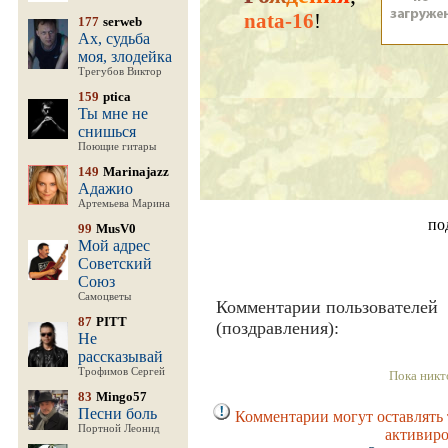
nata-16
!
177
serweb
Ах, судьба
моя, злодейка
Трегубов Виктор
159
ptica
Ты мне не
снишься
Поющие гитары
149
Marinajazz
Адажио
Артемьева Марина
по
99
MusV0
Мой адрес
Советский
Союз
Самоцветы
Комментарии пользователей
87
PITT
(поздравления):
Не
рассказывай
Трофимов Сергей
Пока никт
83
Mingo57
Песни боль
Комментарии могут оставлять 
Портной Леонид
активиро