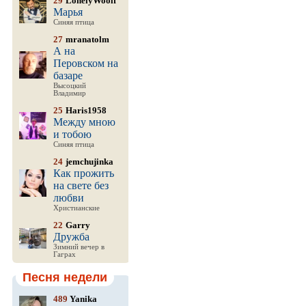
29
LonelyWoolf
Марья
Синяя птица
27
mranatolm
А на
Перовском на
базаре
Высоцкий
Владимир
25
Haris1958
Между мною
и тобою
Синяя птица
24
jemchujinka
Как прожить
на свете без
любви
Христианские
22
Garry
Дружба
Зимний вечер в
Гаграх
Песня недели
489
Yanika