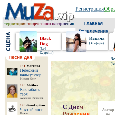
Регистрация
Обра
Главная
Развлечения
Black
Искала
Dog
(Земфира)
(Led
Zeppelin)
Песня дня
З
(А
191
Marka64
Небесный
калькулятор
Митяев Олег
190
Al-Abra
Как забыть
тебя
Хурсенко Вячеслав
178
dimakapitan
С
Д
н
е
м
Чистый лист
Р
о
ж
д
е
н
и
я
,
Нэнси