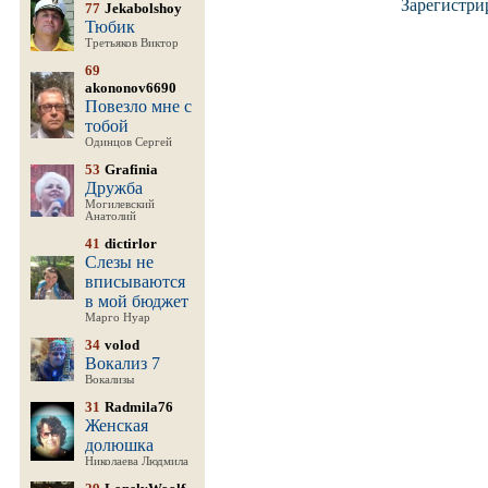
Зарегистри
77
Jekabolshoy
Тюбик
Третьяков Виктор
69
akononov6690
Повезло мне с
тобой
Одинцов Сергей
53
Grafinia
Дружба
Могилевский
Анатолий
41
dictirlor
Слезы не
вписываются
в мой бюджет
Марго Нуар
34
volod
Вокализ 7
Вокализы
31
Radmila76
Женская
долюшка
Николаева Людмила