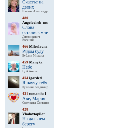
Счастье на
двоих
Иванов Александр
480
Angelochek_ms
Слова
остались мне
Литвинкович
Евгений
466
Miloslavna
Рядом буду
Бублик Михаил
459
Manyka
Небо
Цой Анита
454
igorded
Я научу тебя
Кузьмин Владимир
431
tumantho1
Аве, Мария
Светикова Светлана
428
Vladavtopilot
На дальнем
берегу