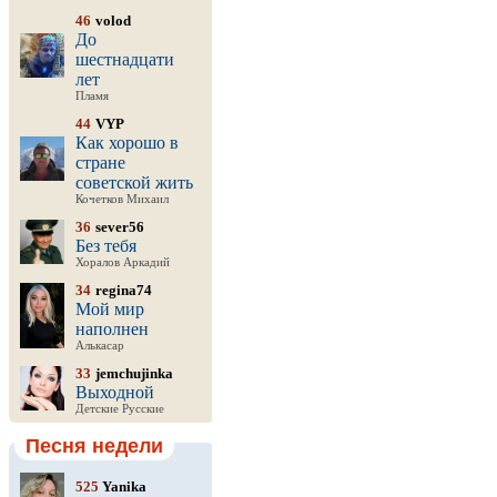
46
volod
До
шестнадцати
лет
Пламя
44
VYP
Как хорошо в
стране
советской жить
Кочетков Михаил
36
sever56
Без тебя
Хоралов Аркадий
34
regina74
Мой мир
наполнен
Алькасар
33
jemchujinka
Выходной
Детские Русские
Песня недели
525
Yanika