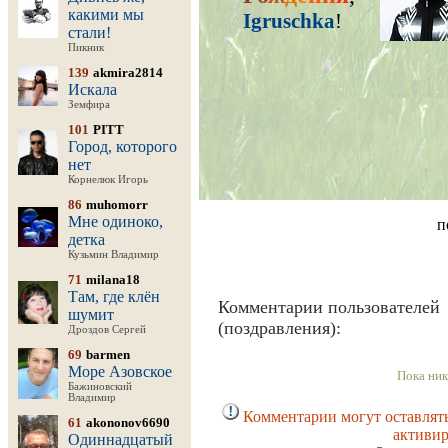
какими мы
Igruschka
!
стали!
Пикник
139
akmira2814
Искала
Земфира
101
PITT
Город, которого
нет
Корнелюк Игорь
86
muhomorr
Мне одиноко,
п
детка
Кузьмин Владимир
71
milana18
Там, где клён
Комментарии пользователей
шумит
(поздравления):
Дроздов Сергей
69
barmen
Море Азовское
Пока ник
Бажиновский
Владимир
Комментарии могут оставлять
61
akononov6690
активир
Одиннадцатый