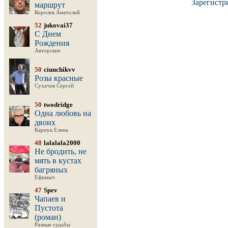
Зарегистр
маршрут
Королев Анатолий
52
jukovai37
С Днем
Рождения
Авторские
50
ciunchikvv
Розы красные
Сухачев Сергей
50
twodridge
Одна любовь на
двоих
Карпук Елена
48
lalalala2000
Не бродить, не
мять в кустах
багряных
Ефимыч
47
Spev
Чапаев и
Пустота
(роман)
Разные судьбы