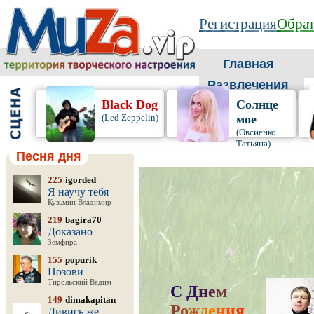
Регистрация
Обрат
Главная
Развлечения
Black Dog
Солнце
(Led Zeppelin)
мое
(Овсиенко
Татьяна)
Песня дня
225
igorded
Я научу тебя
Кузьмин Владимир
219
bagira70
Доказано
Земфира
155
popurik
Позови
Тирольский Вадим
С
Д
н
е
м
149
dimakapitan
Р
о
ж
д
е
н
и
я
,
Дивись же,