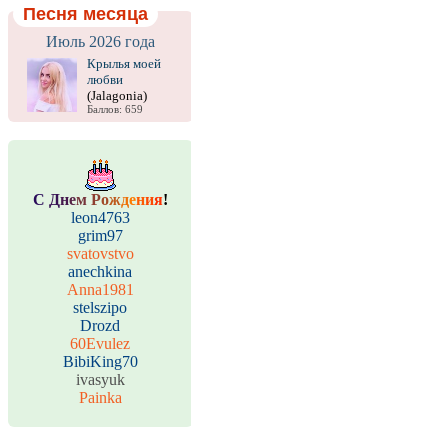
Песня месяца
Июль 2026 года
Крылья моей
любви
(Jalagonia)
Баллов: 659
С
Д
н
е
м
Р
о
ж
д
е
н
и
я
!
leon4763
grim97
svatovstvo
anechkina
Anna1981
stelszipo
Drozd
60Evulez
BibiKing70
ivasyuk
Painka