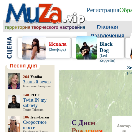
Регистрация
Обра
Главная
Развлечения
Искала
Black
(Земфира)
Dog
(Led
Zeppelin)
Песня дня
З
(А
264
Yanika
Званый вечер
Голицына Катерина
148
PITT
Twist IN my
sobriety
Tanita Tikaram
106
Iren-Loren
С
Д
н
е
м
Скоростное
шоссе
Р
о
ж
д
е
н
и
я
,
Камбурова Елена