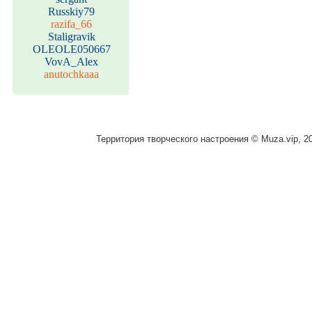
Russkiy79
razifa_66
Staligravik
OLEOLE050667
VovA_Alex
anutochkaaa
Территория творческого настроения © Muza.vip, 2