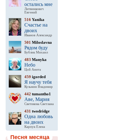
остались мне
Литвинкович
Евгений
516
Yanika
Счастье на
двоих
Иванов Александр
501
Miloslavna
Рядом буду
Бублик Михаил
483
Manyka
Небо
Цой Анита
459
igorded
Я научу тебя
Кузьмин Владимир
442
tumantho1
Аве, Мария
Светикова Светлана
431
twodridge
Одна любовь
на двоих
Карпук Елена
Песня месяца