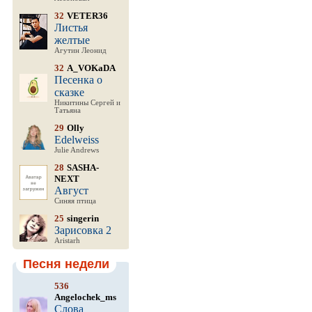
32
VETER36
Листья
желтые
Агутин Леонид
32
A_VOKaDA
Песенка о
сказке
Никитины Сергей и
Татьяна
29
Olly
Edelweiss
Julie Andrews
28
SASHA-
NEXT
Август
Синяя птица
25
singerin
Зарисовка 2
Aristarh
Песня недели
536
Angelochek_ms
Слова