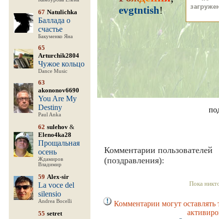
evgtntish
!
67
Natulichka
Баллада о
счастье
Бакуменко Яна
65
Arturchik2804
Чужое кольцо
Dance Music
63
akononov6690
You Are My
Destiny
по
Paul Anka
62
sulehov
&
Eleno4ka28
Прощальная
Комментарии пользователей
осень
(поздравления):
Ждамиров
Владимир
59
Alex-sir
Пока никт
La voce del
silensio
Andrea Bocelli
Комментарии могут оставлять 
активиро
55
setret