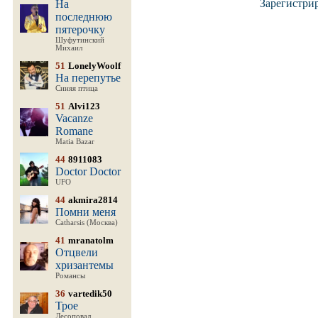
Зарегистри
На
последнюю
пятерочку
Шуфутинский
Михаил
51
LonelyWoolf
На перепутье
Синяя птица
51
Alvi123
Vacanze
Romane
Matia Bazar
44
8911083
Doctor Doctor
UFO
44
akmira2814
Помни меня
Catharsis (Москва)
41
mranatolm
Отцвели
хризантемы
Романсы
36
vartedik50
Трое
Лесоповал