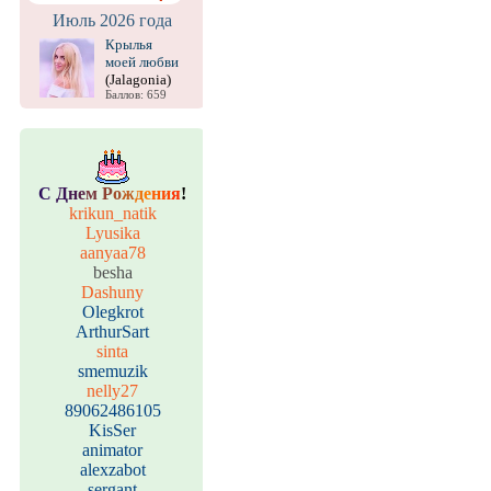
Июль 2026 года
Крылья
моей любви
(Jalagonia)
Баллов: 659
С
Д
н
е
м
Р
о
ж
д
е
н
и
я
!
krikun_natik
Lyusika
aanyaa78
besha
Dashuny
Olegkrot
ArthurSart
sinta
smemuzik
nelly27
89062486105
KisSer
animator
alexzabot
sergant