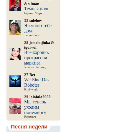
&
silman
Темная ночь
Бернес Марк
32
sulehov
Я куплю тебе
дом
Лесоповал
28
jemchujinka
&
igorvol
Все хорошо,
прекрасная
маркиза
Утесов Леонид
27
Bet
Wir Sind Das
Roboter
Kraftwerk
25
lalalala2000
Мы теперь
уходим
понемногу
Ефимыч
Песня недели