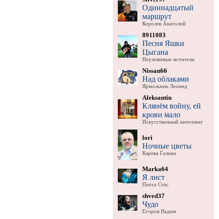
Одиннадцатый
маршрут
Королев Анатолий
8911083
Песня Яшки
Цыгана
Неуловимые мстители
Nissan66
Над облаками
Ярмольник Леонид
Aleksantin
Клянём войну, ей
крови мало
Искусственный интеллект
lori
Ночные цветы
Карева Галина
Marka64
Я лист
Пьеха Стас
shved37
Чудо
Егоров Вадим