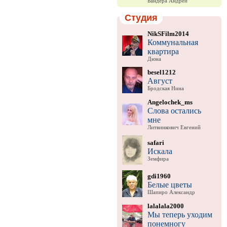
Бандера Андрей
Студия
NikSFilm2014
Коммунальная
квартира
Дюна
besel1212
Август
Бродская Нина
Angelochek_ms
Слова остались
мне
Литвинкович Евгений
safari
Искала
Земфира
gdi1960
Белые цветы
Шапиро Александр
lalalala2000
Мы теперь уходим
понемногу