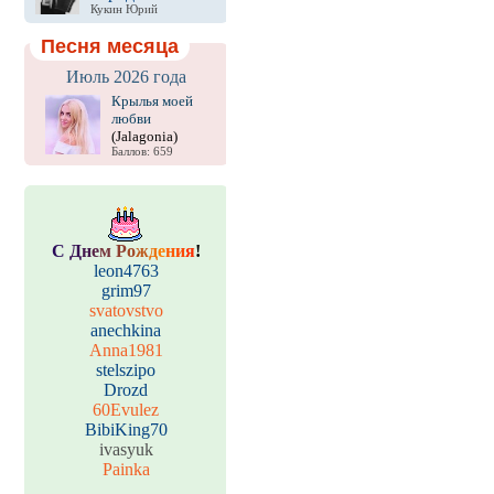
Кукин Юрий
Песня месяца
Июль 2026 года
Крылья моей
любви
(Jalagonia)
Баллов: 659
С
Д
н
е
м
Р
о
ж
д
е
н
и
я
!
leon4763
grim97
svatovstvo
anechkina
Anna1981
stelszipo
Drozd
60Evulez
BibiKing70
ivasyuk
Painka