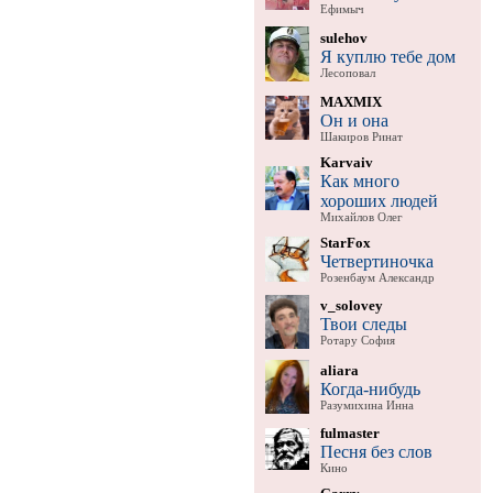
Ефимыч
sulehov
Я куплю тебе дом
Лесоповал
MAXMIX
Он и она
Шакиров Ринат
Karvaiv
Как много
хороших людей
Михайлов Олег
StarFox
Четвертиночка
Розенбаум Александр
v_solovey
Твои следы
Ротару София
aliara
Когда-нибудь
Разумихина Инна
fulmaster
Песня без слов
Кино