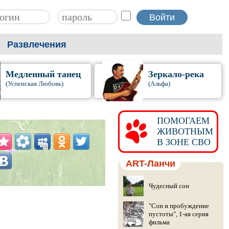
Развлечения
Медленный танец
Зеркало-река
(Успенская Любовь)
(Альфа)
ПОМОГАЕМ
ЖИВОТНЫМ
В ЗОНЕ СВО
ART-Ланчи
Чудесный сон
"Сон и пробуждение
пустоты", 1-ая серия
фильма