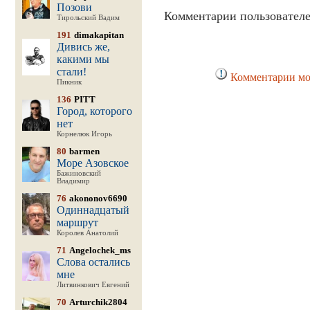
Позови
Комментарии пользователе
Тирольский Вадим
191
dimakapitan
Дивись же,
какими мы
стали!
Комментарии мог
Пикник
136
PITT
Город, которого
нет
Корнелюк Игорь
80
barmen
Море Азовское
Бажиновский
Владимир
76
akononov6690
Одиннадцатый
маршрут
Королев Анатолий
71
Angelochek_ms
Слова остались
мне
Литвинкович Евгений
70
Arturchik2804