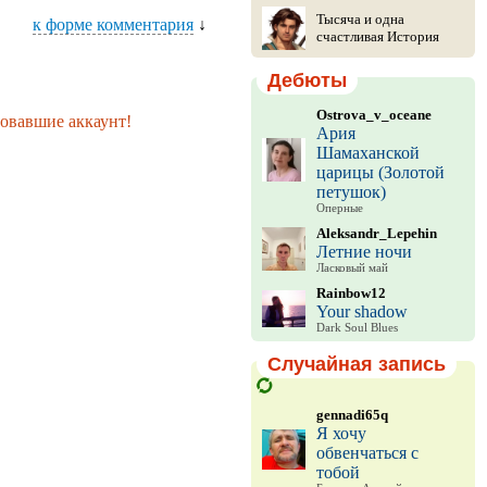
Тысяча и одна
к форме комментария
↓
счастливая История
Дебюты
Ostrova_v_oceane
ровавшие аккаунт!
Ария
Шамаханской
царицы (Золотой
петушок)
Оперные
Aleksandr_Lepehin
Летние ночи
Ласковый май
Rainbow12
Your shadow
Dark Soul Blues
Случайная запись
gennadi65q
Я хочу
обвенчаться с
тобой