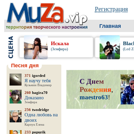
Регистрация
Главная
Искала
Blac
(Земфира)
(Led Z
Песня дня
371
igorded
С
Д
н
е
м
Я научу тебя
Кузьмин Владимир
Р
о
ж
д
е
н
и
я
,
260
bagira70
maestro63
!
Доказано
Земфира
256
twodridge
Одна любовь на
двоих
Карпук Елена
233
popurik