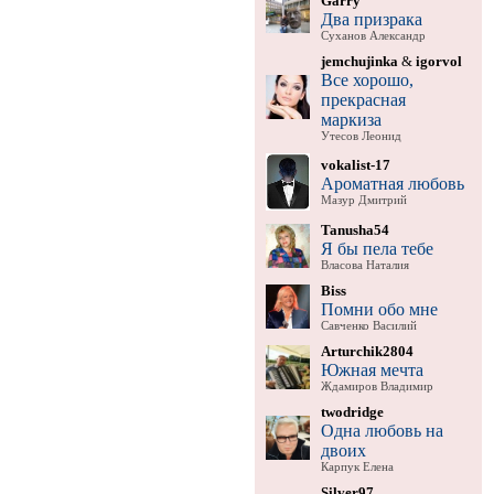
Garry
Два призрака
Суханов Александр
jemchujinka
&
igorvol
Все хорошо,
прекрасная
маркиза
Утесов Леонид
vokalist-17
Ароматная любовь
Мазур Дмитрий
Tanusha54
Я бы пела тебе
Власова Наталия
Biss
Помни обо мне
Савченко Василий
Arturchik2804
Южная мечта
Ждамиров Владимир
twodridge
Одна любовь на
двоих
Карпук Елена
Silver97