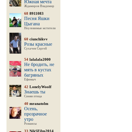
Южная мечта
Ждамиров Владимир
68
8911083
Песня Яшки
Цыгана
Неуловимые мстители
60
ciunchikvv
Розы красные
Сухачев Сергей
54
lalalala2000
Не бродить, не
мять в кустах
багряных
Ефимыч
42
LonelyWoolf
Знаешь ты
Синяя птица
40
mranatolm
Осень,
прозрачное
утро
Романсы
33
NikSFilm2014