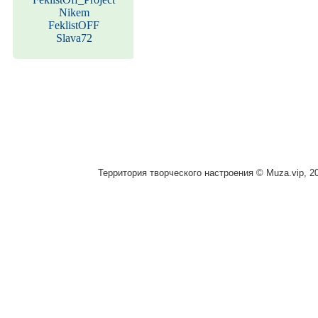
Nikem
FeklistOFF
Slava72
Территория творческого настроения © Muza.vip, 2