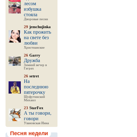
лесом
избушка
стояла
Дворовые песни
29
jemchujinka
Как прожить
на свете без
любви
Христианские
26
Garry
Дружба
Зимний вечер в
Гаграх
26
setret
На
последнюю
пятерочку
Шуфутинский
Михаил
23
StarFox
А ты говори,
говори
Улановская Инна
Песня недели