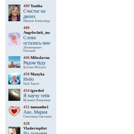
489
Yanika
Счастье на
двоих
Иванов Александр
480
Angelochek_ms
Слова
остались мне
Литвинкович
Евгений
466
Miloslavna
Рядом буду
Бублик Михаил
459
Manyka
Небо
Цой Анита
454
igorded
Я научу тебя
Кузьмин Владимир
431
tumantho1
Аве, Мария
Светикова Светлана
428
Vladavtopilot
На дальнем