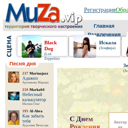
Регистрация
Обра
Главная
Развлечения
Black
Искала
Dog
(Земфира)
(Led
Zeppelin)
Песня дня
З
(А
237
Marinajazz
Адажио
Артемьева Марина
216
Marka64
Небесный
калькулятор
Митяев Олег
195
Al-Abra
Как забыть
С
Д
н
е
м
тебя
Р
о
ж
д
е
н
и
я
,
Хурсенко Вячеслав