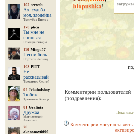
192
serweb
hlopushka
!
Ах, судьба
моя, злодейка
Трегубов Виктор
178
ptica
Ты мне не
снишься
Поющие гитары
110
Mingo57
Песни боль
Портной Леонид
103
PITT
по
Не
рассказывай
Трофимов Сергей
94
Jekabolshoy
Комментарии пользователей
Тюбик
(поздравления):
Третьяков Виктор
81
Grafinia
Дружба
Пока никт
Могилевский
Анатолий
Комментарии могут оставлять 
70
активиро
akononov6690