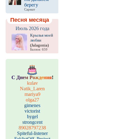
берегу
Сармат
Песня месяца
Июль 2026 года
Крылья моей
любви
(Jalagonia)
Баллов: 659
С
Д
н
е
м
Р
о
ж
д
е
н
и
я
!
kulav
Natik_Laren
mariya9
olga27
gimenes
victorist
bygel
strongcent
89028797238
Spiteful-listener
FeklistOff_Project