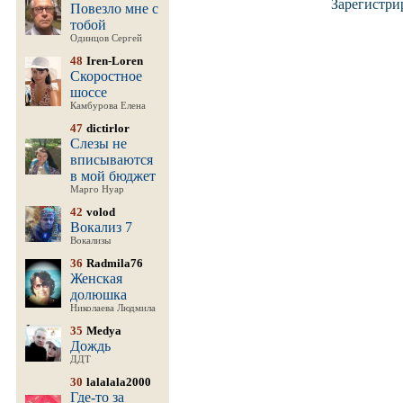
Зарегистри
Повезло мне с
тобой
Одинцов Сергей
48
Iren-Loren
Скоростное
шоссе
Камбурова Елена
47
dictirlor
Слезы не
вписываются
в мой бюджет
Марго Нуар
42
volod
Вокализ 7
Вокализы
36
Radmila76
Женская
долюшка
Николаева Людмила
35
Medya
Дождь
ДДТ
30
lalalala2000
Где-то за