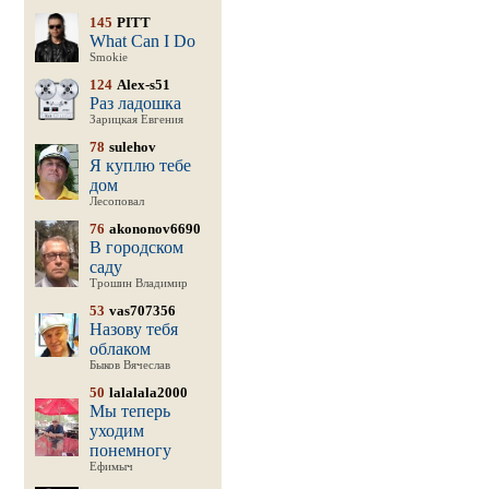
145
PITT
What Can I Do
Smokie
124
Alex-s51
Раз ладошка
Зарицкая Евгения
78
sulehov
Я куплю тебе
дом
Лесоповал
76
akononov6690
В городском
саду
Трошин Владимир
53
vas707356
Назову тебя
облаком
Быков Вячеслав
50
lalalala2000
Мы теперь
уходим
понемногу
Ефимыч