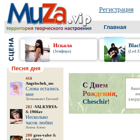
Регистрация
Главная
Искала
Blac
(Земфира)
(Led Z
Песня дня
416
Angelochek_ms
С
Д
н
е
м
Слова остались
Р
о
ж
д
е
н
и
я
,
мне
Литвинкович Евгений
Cheschir
!
282
-VALKYRYA-
&
1966av
Несколько
часов любви
Апина Алена
280
gros-valer
&