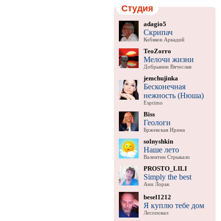
Студия
adagio5
Скрипач
Кобяков Аркадий
TeoZorro
Мелочи жизни
Добрынин Вячеслав
jemchujinka
Бесконечная
нежность (Нюша)
Esprimo
Biss
Геологи
Бржевская Ирина
solnyshkin
Наше лето
Валентин Стрыкало
PROSTO_LILI
Simply the best
Ани Лорак
besel1212
Я куплю тебе дом
Лесоповал