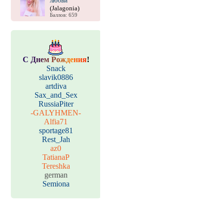
любви
(Jalagonia)
Баллов: 659
С
Д
н
е
м
Р
о
ж
д
е
н
и
я
!
Snack
slavik0886
artdiva
Sax_and_Sex
RussiaPiter
-GALYHMEN-
Alfia71
sportage81
Rest_Jah
az0
TatianaP
Tereshka
german
Semiona