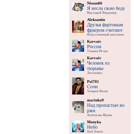
Nissan66
Я несла свою беду
Высоцкий Владимир
Aleksantin
Друзья фартовым
фраером считают
Искусственный интеллект
Karvaiv
Россия
Тальков Игорь
Karvaiv
Человек из
тюрьмы
Лесоповал
Pol701
Сочи
Токарев Вилли
marinka9
Над пропастью во
ржи
Аллегрова Ирина
Manyka
Небо
Цой Анита