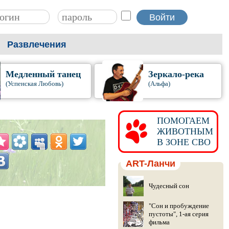
Развлечения
Медленный танец
Зеркало-река
(Успенская Любовь)
(Альфа)
ПОМОГАЕМ
ЖИВОТНЫМ
В ЗОНЕ СВО
ART-Ланчи
Чудесный сон
"Сон и пробуждение
пустоты", 1-ая серия
фильма