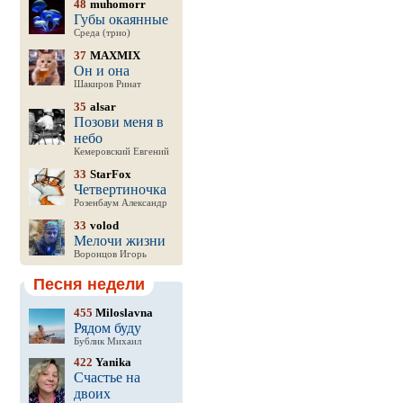
48
muhomorr
Губы окаянные
Среда (трио)
37
MAXMIX
Он и она
Шакиров Ринат
35
alsar
Позови меня в
небо
Кемеровский Евгений
33
StarFox
Четвертиночка
Розенбаум Александр
33
volod
Мелочи жизни
Воронцов Игорь
Песня недели
455
Miloslavna
Рядом буду
Бублик Михаил
422
Yanika
Счастье на
двоих