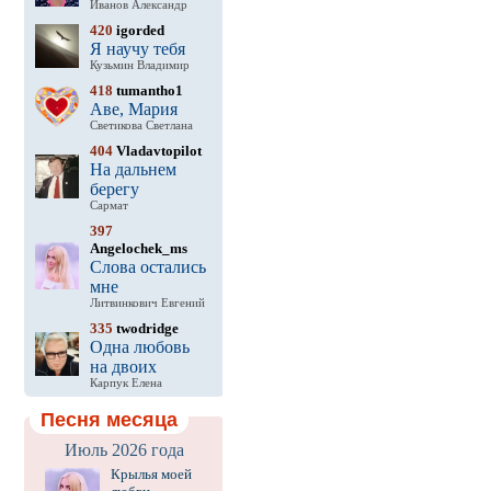
Иванов Александр
420
igorded
Я научу тебя
Кузьмин Владимир
418
tumantho1
Аве, Мария
Светикова Светлана
404
Vladavtopilot
На дальнем
берегу
Сармат
397
Angelochek_ms
Слова остались
мне
Литвинкович Евгений
335
twodridge
Одна любовь
на двоих
Карпук Елена
Песня месяца
Июль 2026 года
Крылья моей