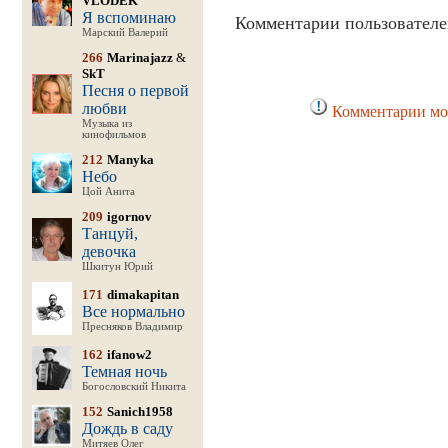
VLODEK
Я вспоминаю
Комментарии пользователе
Марский Валерий
266
Marinajazz
&
SkT
Песня о первой
любви
Комментарии мог
Музыка из
кинофильмов
212
Manyka
Небо
Цой Анита
209
igornov
Танцуй,
девочка
Шкитун Юрий
171
dimakapitan
Все нормально
Пресняков Владимир
162
ifanow2
Темная ночь
Богословский Никита
152
Sanich1958
Дождь в саду
Митяев Олег