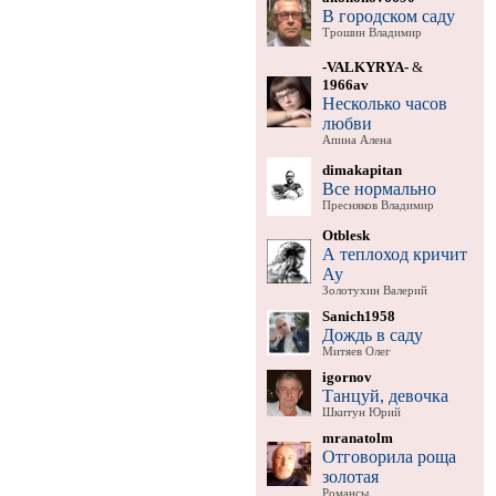
В городском саду
Трошин Владимир
-VALKYRYA-
&
1966av
Несколько часов
любви
Апина Алена
dimakapitan
Все нормально
Пресняков Владимир
Otblesk
А теплоход кричит
Ау
Золотухин Валерий
Sanich1958
Дождь в саду
Митяев Олег
igornov
Танцуй, девочка
Шкитун Юрий
mranatolm
Отговорила роща
золотая
Романсы