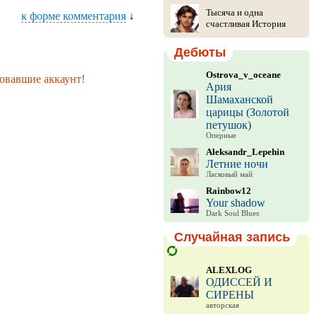
Тысяча и одна
к форме комментария
↓
счастливая История
Дебюты
Ostrova_v_oceane
овавшие аккаунт!
Ария
Шамаханской
царицы (Золотой
петушок)
Оперные
Aleksandr_Lepehin
Летние ночи
Ласковый май
Rainbow12
Your shadow
Dark Soul Blues
Случайная запись
ALEXLOG
ОДИССЕЙ И
СИРЕНЫ
авторская