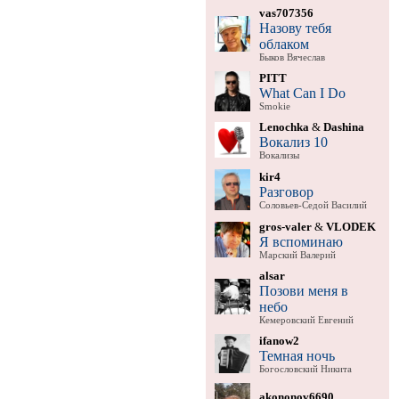
vas707356
Назову тебя
облаком
Быков Вячеслав
PITT
What Can I Do
Smokie
Lenochka
&
Dashina
Вокализ 10
Вокализы
kir4
Разговор
Соловьев-Седой Василий
gros-valer
&
VLODEK
Я вспоминаю
Марский Валерий
alsar
Позови меня в
небо
Кемеровский Евгений
ifanow2
Темная ночь
Богословский Никита
akononov6690