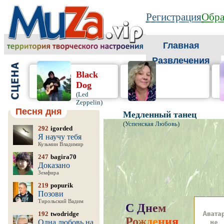
Регистрация
Обра
Главная
Развлечения
Black
Dog
(Led
Zeppelin)
Песня дня
Медленный танец
(Успенская Любовь)
292
igorded
Я научу тебя
Кузьмин Владимир
247
bagira70
Доказано
Земфира
219
popurik
Позови
Тирольский Вадим
С
Д
н
е
м
192
twodridge
Р
о
ж
д
е
н
и
я
,
Одна любовь на