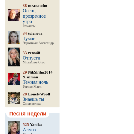
38
mranatolm
Осень,
прозрачное
утро
Романсы
34
tuleneva
Туман
Эгромжан Александр
33
rena40
Отпусти
Михайлов Стас
29
NikSFilm2014
&
silman
Темная ночь
Бернес Марк
28
LonelyWoolf
Знаешь ты
Синяя птица
Песня недели
525
Yanika
Алмаз