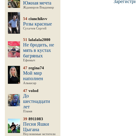
Зарегистр
Южная мечта
Ждамиров Владимир
54
ciunchikvv
Розы красные
Сухачев Сергей
51
lalalala2000
Не бродить, не
мять в кустах
багряных
Ефимыч
47
regina74
Мой мир
наполнен
Алькасар
47
volod
До
шестнадцати
лет
Пламя
39
8911083
Песня Яшки
Цыгана
Неуловимые мстители