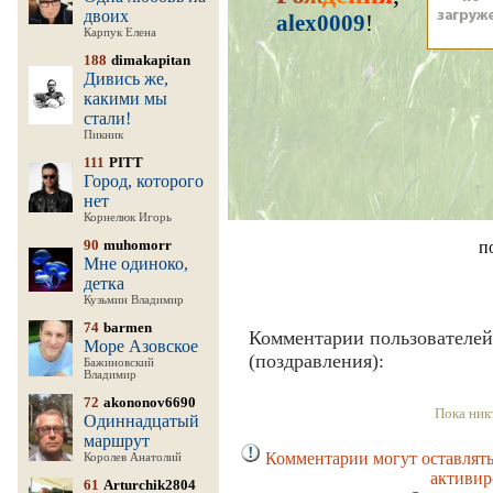
двоих
alex0009
!
Карпук Елена
188
dimakapitan
Дивись же,
какими мы
стали!
Пикник
111
PITT
Город, которого
нет
Корнелюк Игорь
90
muhomorr
п
Мне одиноко,
детка
Кузьмин Владимир
74
barmen
Комментарии пользователей
Море Азовское
(поздравления):
Бажиновский
Владимир
72
akononov6690
Пока ник
Одиннадцатый
маршрут
Комментарии могут оставлять
Королев Анатолий
активир
61
Arturchik2804