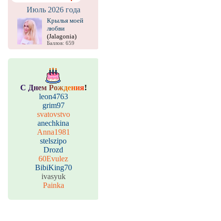
Июль 2026 года
Крылья моей
любви
(Jalagonia)
Баллов: 659
С
Д
н
е
м
Р
о
ж
д
е
н
и
я
!
leon4763
grim97
svatovstvo
anechkina
Anna1981
stelszipo
Drozd
60Evulez
BibiKing70
ivasyuk
Painka