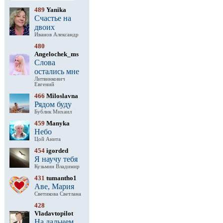
489
Yanika
Счастье на
двоих
Иванов Александр
480
Angelochek_ms
Слова
остались мне
Литвинкович
Евгений
466
Miloslavna
Рядом буду
Бублик Михаил
459
Manyka
Небо
Цой Анита
454
igorded
Я научу тебя
Кузьмин Владимир
431
tumantho1
Аве, Мария
Светикова Светлана
428
Vladavtopilot
На дальнем