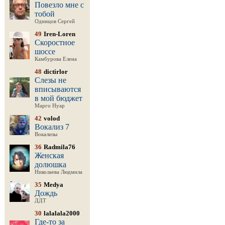
Повезло мне с
тобой
Одинцов Сергей
49
Iren-Loren
Скоростное
шоссе
Камбурова Елена
48
dictirlor
Слезы не
вписываются
в мой бюджет
Марго Нуар
42
volod
Вокализ 7
Вокализы
36
Radmila76
Женская
долюшка
Николаева Людмила
35
Medya
Дождь
ДДТ
30
lalalala2000
Где-то за