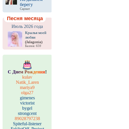
берегу
Сармат
Песня месяца
Июль 2026 года
Крылья моей
любви
(Jalagonia)
Баллов: 659
С
Д
н
е
м
Р
о
ж
д
е
н
и
я
!
kulav
Natik_Laren
mariya9
olga27
gimenes
victorist
bygel
strongcent
89028797238
Spiteful-listener
FeklistOff_Project