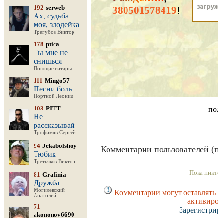
192
serweb
380501578419
!
Ах, судьба
моя, злодейка
Трегубов Виктор
178
ptica
Ты мне не
снишься
Поющие гитары
111
Mingo57
Песни боль
Портной Леонид
103
PITT
по
Не
рассказывай
Трофимов Сергей
94
Jekabolshoy
Комментарии пользователей (п
Тюбик
Третьяков Виктор
Пока никт
81
Grafinia
Дружба
Могилевский
Комментарии могут оставлять 
Анатолий
активиро
71
Зарегистри
akononov6690