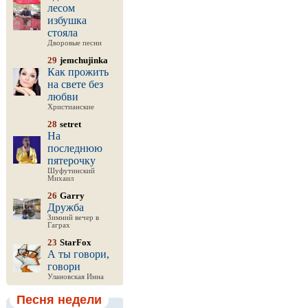
лесом
избушка
стояла
Дворовые песни
29
jemchujinka
Как прожить
на свете без
любви
Христианские
28
setret
На
последнюю
пятерочку
Шуфутинский
Михаил
26
Garry
Дружба
Зимний вечер в
Гаграх
23
StarFox
А ты говори,
говори
Улановская Инна
Песня недели