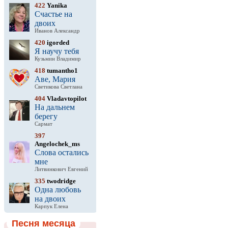
422
Yanika
Счастье на
двоих
Иванов Александр
420
igorded
Я научу тебя
Кузьмин Владимир
418
tumantho1
Аве, Мария
Светикова Светлана
404
Vladavtopilot
На дальнем
берегу
Сармат
397
Angelochek_ms
Слова остались
мне
Литвинкович Евгений
335
twodridge
Одна любовь
на двоих
Карпук Елена
Песня месяца