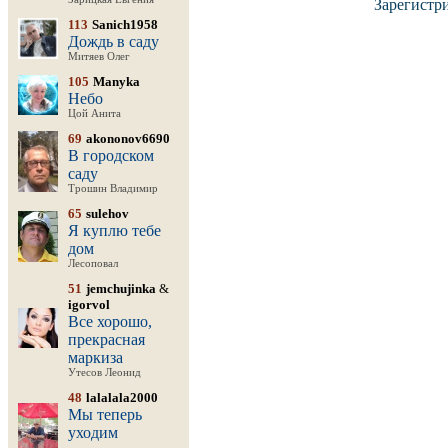
Зарегистр
113
Sanich1958
Дождь в саду
Митяев Олег
105
Manyka
Небо
Цой Анита
69
akononov6690
В городском
саду
Трошин Владимир
65
sulehov
Я куплю тебе
дом
Лесоповал
51
jemchujinka
&
igorvol
Все хорошо,
прекрасная
маркиза
Утесов Леонид
48
lalalala2000
Мы теперь
уходим