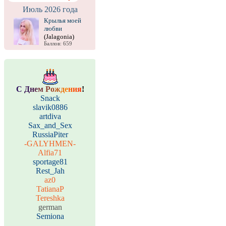
Июль 2026 года
Крылья моей
любви
(Jalagonia)
Баллов: 659
С
Д
н
е
м
Р
о
ж
д
е
н
и
я
!
Snack
slavik0886
artdiva
Sax_and_Sex
RussiaPiter
-GALYHMEN-
Alfia71
sportage81
Rest_Jah
az0
TatianaP
Tereshka
german
Semiona