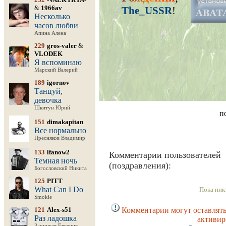
&
1966av
The_USSR
!
Несколько
часов любви
Апина Алена
229
gros-valer
&
VLODEK
Я вспоминаю
Марский Валерий
189
igornov
Танцуй,
девочка
Шкитун Юрий
п
151
dimakapitan
Все нормально
Пресняков Владимир
133
ifanow2
Комментарии пользователей
Темная ночь
(поздравления):
Богословский Никита
125
PITT
What Can I Do
Пока ник
Smokie
121
Alex-s51
Комментарии могут оставлять
Раз ладошка
активир
Зарицкая Евгения