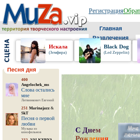
Регистрация
Обрат
Главная
Развлечения
Искала
Black Dog
(Земфира)
(Led Zeppelin)
Песня дня
400
Angelochek_ms
Слова остались
мне
Литвинкович Евгений
251
Marinajazz
&
SkT
Песня о первой
любви
С
Д
н
е
м
Музыка из
кинофильмов
Р
о
ж
д
е
н
и
я
,
232
-VALKYRYA-