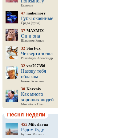
понемногу
Ефимыч
47
muhomorr
Губы окаянные
Среда (трио)
37
MAXMIX
Он и она
Шакиров Ринат
32
StarFox
Четвертиночка
Розенбаум Александр
32
vas707356
Назову тебя
облаком
Быков Вячеслав
30
Karvaiv
Как много
хороших людей
Михайлов Олег
Песня недели
455
Miloslavna
Рядом буду
Бублик Михаил