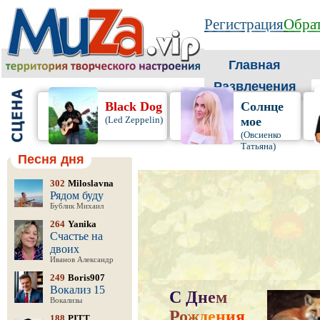
Регистрация
Обрат
Главная
Развлечения
Black Dog
Солнце
(Led Zeppelin)
мое
(Овсиенко
Татьяна)
Песня дня
302
Miloslavna
Рядом буду
Бублик Михаил
264
Yanika
Счастье на
двоих
Иванов Александр
249
Boris907
Вокализ 15
С
Д
н
е
м
Вокализы
Р
о
ж
д
е
н
и
я
,
188
PITT