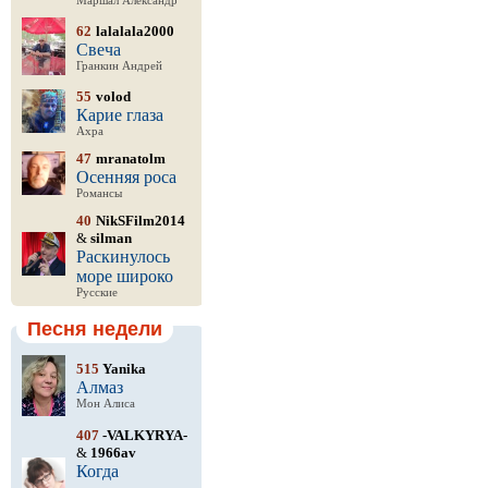
Маршал Александр
62
lalalala2000
Свеча
Гранкин Андрей
55
volod
Карие глаза
Ахра
47
mranatolm
Осенняя роса
Романсы
40
NikSFilm2014
&
silman
Раскинулось
море широко
Русские
Песня недели
515
Yanika
Алмаз
Мон Алиса
407
-VALKYRYA-
&
1966av
Когда