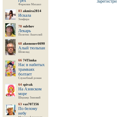
грех
Зарегистри
Фирюлин Михаил
83
akmira2814
Искала
Земфира
78
sulehov
Лекарь
Полотно Анатолий
68
akononov6690
Алый тюльпан
Шоколад
66
74Timka
Нас в набитых
трамваях
болтает
Служебный роман
64
spivak
На Азовском
море
Шершер Зиновий
63
vas707356
По белому
небу