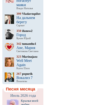
погаснут
маяки
Влади Наталья
399
Vladavtopilot
На дальнем
берегу
Сармат
350
ifanow2
Город
Кукин Юрий
342
tumantho1
Аве, Мария
Светикова Светлана
323
Marinajazz
Well Meet
Again
Karen Elson
267
popurik
Вокализ 7
Вокализы
Песня месяца
Июль 2026 года
Крылья моей
любви