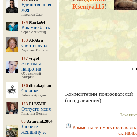
Единственная
Kseniya115
!
моя
Газманов Олег
174
Marka64
Как мне быть
Серов Александр
163
Al-Abra
Светит луна
Хурсенко Вячеслав
147
vitgol
Эти глаза
по
напротив
Ободзинский
Валерий
136
dimakapitan
Скрипач
Комментарии пользователей
Кобяков Аркадий
(поздравления):
123
RUSSMIR
Отпусти меня
Гагарина Полина
Пока никт
86
Arturchik2804
Любите
Комментарии могут оставлять 
женщину за
активир