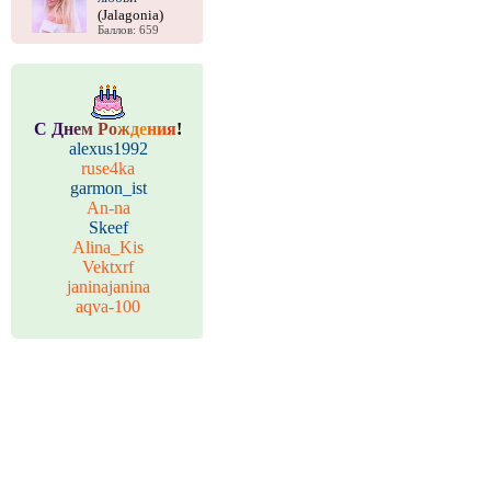
(Jalagonia)
Баллов: 659
С
Д
н
е
м
Р
о
ж
д
е
н
и
я
!
alexus1992
ruse4ka
garmon_ist
An-na
Skeef
Alina_Kis
Vektxrf
janinajanina
aqva-100