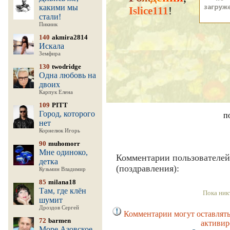
какими мы
Islice111
!
стали!
Пикник
140
akmira2814
Искала
Земфира
130
twodridge
Одна любовь на
двоих
Карпук Елена
109
PITT
Город, которого
п
нет
Корнелюк Игорь
90
muhomorr
Мне одиноко,
Комментарии пользователей
детка
(поздравления):
Кузьмин Владимир
85
milana18
Там, где клён
Пока ник
шумит
Дроздов Сергей
Комментарии могут оставлять
72
barmen
активир
Море Азовское