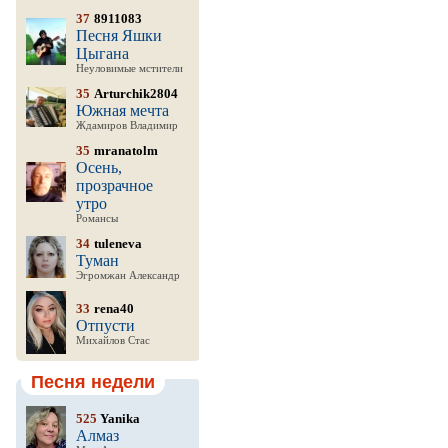
37
8911083
Песня Яшки
Цыгана
Неуловимые мстители
35
Arturchik2804
Южная мечта
Ждамиров Владимир
35
mranatolm
Осень,
прозрачное
утро
Романсы
34
tuleneva
Туман
Эгромжан Александр
33
rena40
Отпусти
Михайлов Стас
Песня недели
525
Yanika
Алмаз