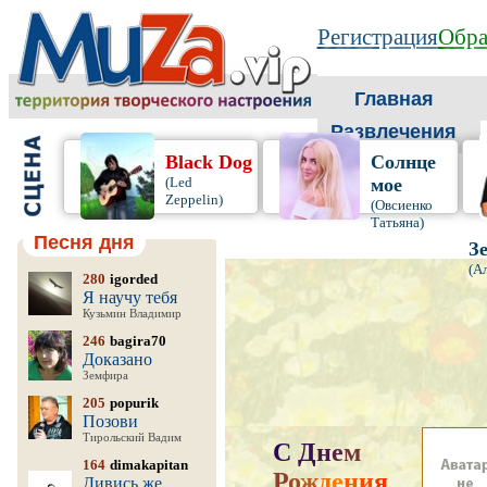
Регистрация
Обра
Главная
Развлечения
Black Dog
Солнце
(Led
мое
Zeppelin)
(Овсиенко
Татьяна)
Песня дня
З
(А
280
igorded
Я научу тебя
Кузьмин Владимир
246
bagira70
Доказано
Земфира
205
popurik
Позови
Тирольский Вадим
С
Д
н
е
м
164
dimakapitan
Р
о
ж
д
е
н
и
я
,
Дивись же,