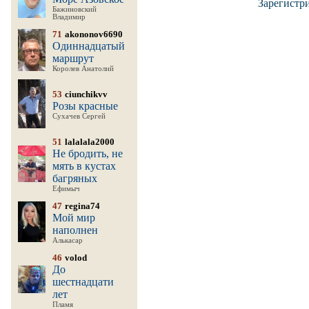
Зарегистр
Бажиновский
Владимир
71
akononov6690
Одиннадцатый
маршрут
Королев Анатолий
53
ciunchikvv
Розы красные
Сухачев Сергей
51
lalalala2000
Не бродить, не
мять в кустах
багряных
Ефимыч
47
regina74
Мой мир
наполнен
Алькасар
46
volod
До
шестнадцати
лет
Пламя