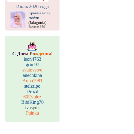
Июль 2026 года
Крылья моей
любви
(Jalagonia)
Баллов: 659
С
Д
н
е
м
Р
о
ж
д
е
н
и
я
!
leon4763
grim97
svatovstvo
anechkina
Anna1981
stelszipo
Drozd
60Evulez
BibiKing70
ivasyuk
Painka