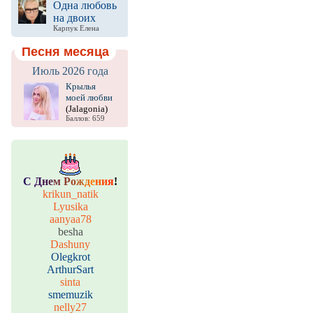
Одна любовь
на двоих
Карпук Елена
Песня месяца
Июль 2026 года
Крылья
моей любви
(Jalagonia)
Баллов: 659
С
Д
н
е
м
Р
о
ж
д
е
н
и
я
!
krikun_natik
Lyusika
aanyaa78
besha
Dashuny
Olegkrot
ArthurSart
sinta
smemuzik
nelly27