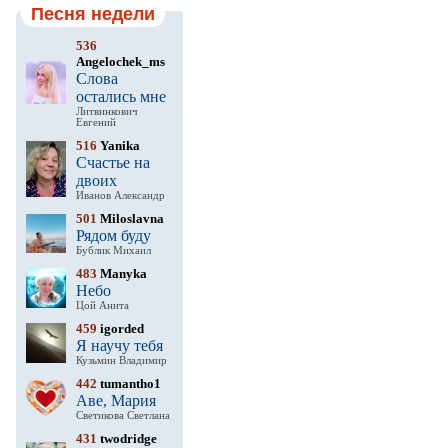
Песня недели
536
Angelochek_ms
Слова
остались мне
Литвинкович
Евгений
516
Yanika
Счастье на
двоих
Иванов Александр
501
Miloslavna
Рядом буду
Бублик Михаил
483
Manyka
Небо
Цой Анита
459
igorded
Я научу тебя
Кузьмин Владимир
442
tumantho1
Аве, Мария
Светикова Светлана
431
twodridge