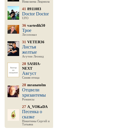
Николаева Людмила
41
8911083
Doctor Doctor
UFO
36
vartedik50
Трое
Лесоповал
31
VETER36
Листья
желтые
Агутин Леонид
28
SASHA-
NEXT
Август
Синяя птица
28
mranatolm
Отцвели
хризантемы
Романсы
27
A_VOKaDA
Песенка о
сказке
Никитины Сергей и
Татьяна