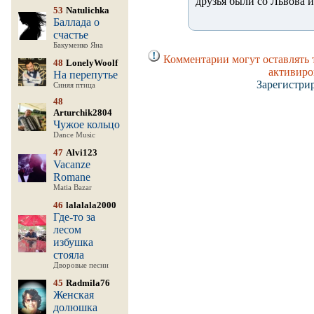
друзья были со Львова и 
53
Natulichka
Баллада о
счастье
Бакуменко Яна
Комментарии могут оставлять 
48
LonelyWoolf
активиро
На перепутье
Зарегистри
Синяя птица
48
Arturchik2804
Чужое кольцо
Dance Music
47
Alvi123
Vacanze
Romane
Matia Bazar
46
lalalala2000
Где-то за
лесом
избушка
стояла
Дворовые песни
45
Radmila76
Женская
долюшка