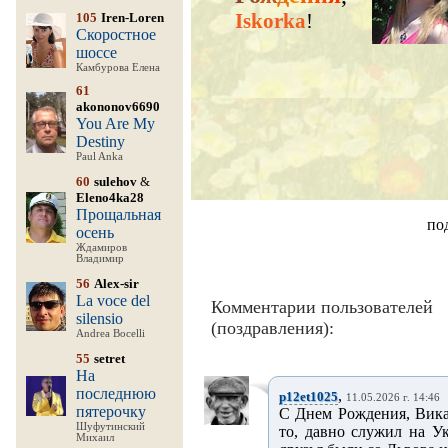
Iskorka
!
105
Iren-Loren
Скоростное
шоссе
Камбурова Елена
61
akononov6690
You Are My
Destiny
Paul Anka
60
sulehov
&
Eleno4ka28
Прощальная
по
осень
Ждамиров
Владимир
56
Alex-sir
La voce del
Комментарии пользователей
silensio
(поздравления):
Andrea Bocelli
55
setret
На
последнюю
,
p12et1025
11.05.2026 г. 14:46
пятерочку
С Днем Рождения, Вика! 
Шуфутинский
то, давно служил на У
Михаил