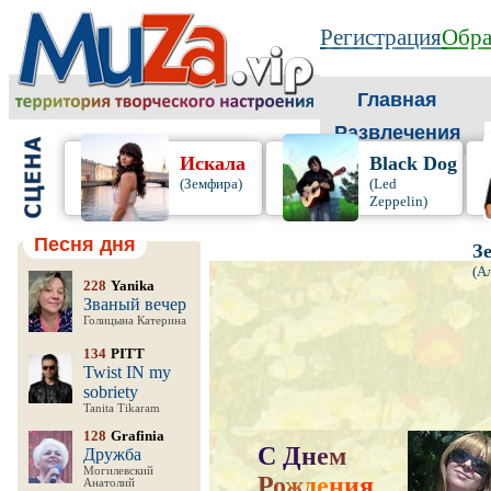
Регистрация
Обра
Главная
Развлечения
Искала
Black Dog
(Земфира)
(Led
Zeppelin)
Песня дня
З
(А
228
Yanika
Званый вечер
Голицына Катерина
134
PITT
Twist IN my
sobriety
Tanita Tikaram
128
Grafinia
С
Д
н
е
м
Дружба
Могилевский
Р
о
ж
д
е
н
и
я
,
Анатолий