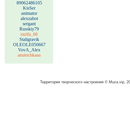
89062486105
KisSer
animator
alexzabot
sergant
Russkiy79
razifa_66
Staligravik
OLEOLE050667
VovA_Alex
anutochkaaa
Территория творческого настроения © Muza.vip, 2