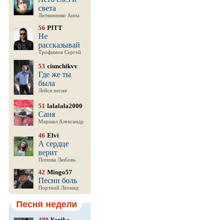
света
Литвиненко Анна
56
PITT
Не
рассказывай
Трофимов Сергей
53
ciunchikvv
Где же ты
была
Лейся песня
51
lalalala2000
Саня
Маршал Александр
46
Elvi
А сердце
верит
Попова Любовь
42
Mingo57
Песни боль
Портной Леонид
Песня недели
489
Yanika