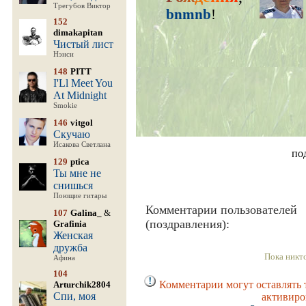
Трегубов Виктор
bnmnb
!
152
dimakapitan
Чистый лист
Нэнси
148
PITT
I'Ll Meet You
At Midnight
Smokie
146
vitgol
Скучаю
Исакова Светлана
по
129
ptica
Ты мне не
снишься
Поющие гитары
Комментарии пользователей
107
Galina_
&
(поздравления):
Grafinia
Женская
дружба
Пока никт
Афина
104
Комментарии могут оставлять 
Arturchik2804
Спи, моя
активиро