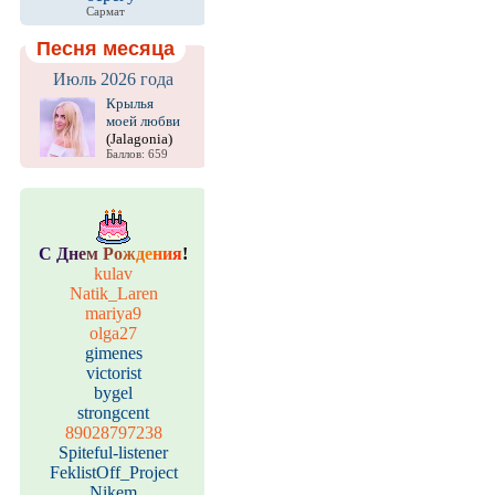
Сармат
Песня месяца
Июль 2026 года
Крылья
моей любви
(Jalagonia)
Баллов: 659
С
Д
н
е
м
Р
о
ж
д
е
н
и
я
!
kulav
Natik_Laren
mariya9
olga27
gimenes
victorist
bygel
strongcent
89028797238
Spiteful-listener
FeklistOff_Project
Nikem