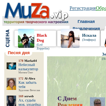
Регистрация
Обра
Главная
Развлечения
Black
Искала
Dog
(Земфира)
(Led
Zeppelin)
Песня дня
З
(А
178
Marka64
Небесный
калькулятор
Митяев Олег
172
Al-Abra
Как забыть
тебя
Хурсенко Вячеслав
169
serweb
С
Д
н
е
м
Ах, судьба
Р
о
ж
д
е
н
и
я
,
моя, злодейка