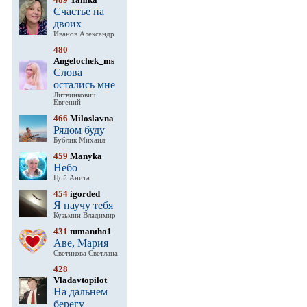
Счастье на
двоих
Иванов Александр
480
Angelochek_ms
Слова
остались мне
Литвинкович
Евгений
466
Miloslavna
Рядом буду
Бублик Михаил
459
Manyka
Небо
Цой Анита
454
igorded
Я научу тебя
Кузьмин Владимир
431
tumantho1
Аве, Мария
Светикова Светлана
428
Vladavtopilot
На дальнем
берегу