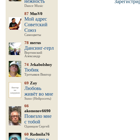
нежность
Зарегистри
Dance Music
87
MusV0
Мой адрес
Советский
Союз
Самоцветы
78
merus
Дансинг-герл
Вертинский
Александр
74
Jekabolshoy
Тюбик
Третьяков Виктор
69
Zay
Любовь
живёт во мне
Suno (Нейросеть)
66
akononov6690
Повезло мне
с тобой
Одинцов Сергей
60
Radmila76
Лето слез и