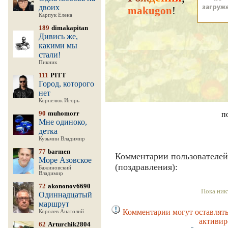
двоих
makugon
!
Карпук Елена
189
dimakapitan
Дивись же,
какими мы
стали!
Пикник
111
PITT
Город, которого
нет
Корнелюк Игорь
90
muhomorr
п
Мне одиноко,
детка
Кузьмин Владимир
77
barmen
Комментарии пользователей
Море Азовское
(поздравления):
Бажиновский
Владимир
72
akononov6690
Пока ник
Одиннадцатый
маршрут
Комментарии могут оставлять
Королев Анатолий
активир
62
Arturchik2804