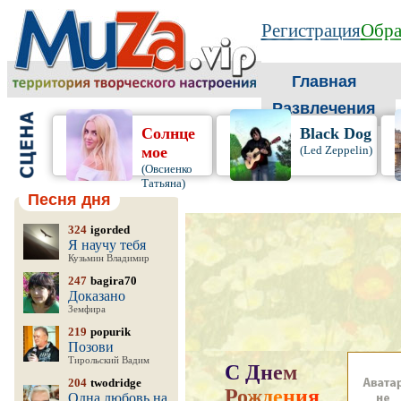
Регистрация
Обра
Главная
Развлечения
Солнце
Black Dog
мое
(Led Zeppelin)
(Овсиенко
Татьяна)
Песня дня
324
igorded
Я научу тебя
Кузьмин Владимир
247
bagira70
Доказано
Земфира
219
popurik
Позови
Тирольский Вадим
С
Д
н
е
м
204
twodridge
Р
о
ж
д
е
н
и
я
,
Одна любовь на