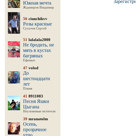
Зарегистр
Южная мечта
Ждамиров Владимир
56
ciunchikvv
Розы красные
Сухачев Сергей
51
lalalala2000
Не бродить, не
мять в кустах
багряных
Ефимыч
47
volod
До
шестнадцати
лет
Пламя
41
8911083
Песня Яшки
Цыгана
Неуловимые мстители
39
mranatolm
Осень,
прозрачное
утро