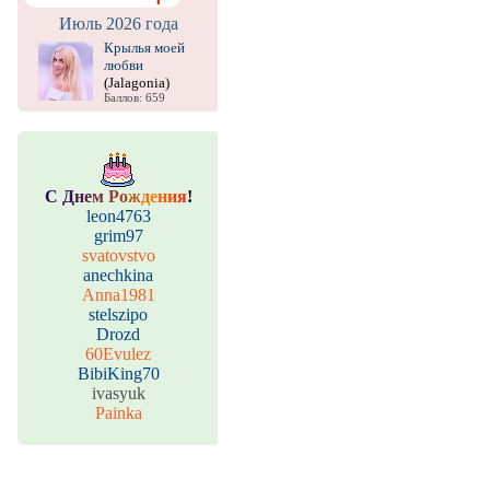
Июль 2026 года
Крылья моей
любви
(Jalagonia)
Баллов: 659
С
Д
н
е
м
Р
о
ж
д
е
н
и
я
!
leon4763
grim97
svatovstvo
anechkina
Anna1981
stelszipo
Drozd
60Evulez
BibiKing70
ivasyuk
Painka