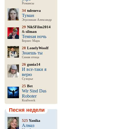
Романсы
34
tuleneva
Туман
Эгромжан Александр
29
NikSFilm2014
&
silman
Темная ночь
Бернес Марк
28
LonelyWoolf
Знаешь ты
Синяя птица
26
gunia14
И все-таки я
верю
Сузорье
25
Bet
Wir Sind Das
Roboter
Kraftwerk
Песня недели
525
Yanika
Алмаз