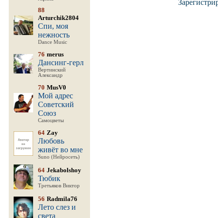
Зарегистри
88
Arturchik2804
Спи, моя
нежность
Dance Music
76
merus
Дансинг-герл
Вертинский
Александр
70
MusV0
Мой адрес
Советский
Союз
Самоцветы
64
Zay
Любовь
живёт во мне
Suno (Нейросеть)
64
Jekabolshoy
Тюбик
Третьяков Виктор
56
Radmila76
Лето слез и
света