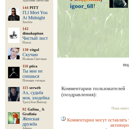
Хурсенко Вячеслав
igoor_68
!
144
PITT
I'Ll Meet You
At Midnight
Smokie
142
dimakapitan
Чистый лист
Нэнси
130
vitgol
Скучаю
Исакова Светлана
по
116
ptica
Ты мне не
снишься
Поющие гитары
115
serweb
Комментарии пользователей
Ах, судьба
(поздравления):
моя, злодейка
Трегубов Виктор
Пока никт
92
Galina_
&
Grafinia
Женская
Комментарии могут оставлять 
дружба
активиро
Афина