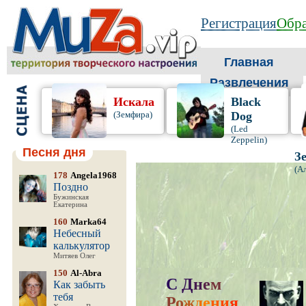
Регистрация
Обра
Главная
Развлечения
Искала
Black
(Земфира)
Dog
(Led
Zeppelin)
Песня дня
З
(А
178
Angela1968
Поздно
Бужинская
Екатерина
160
Marka64
Небесный
калькулятор
Митяев Олег
150
Al-Abra
С
Д
н
е
м
Как забыть
тебя
Р
о
ж
д
е
н
и
я
,