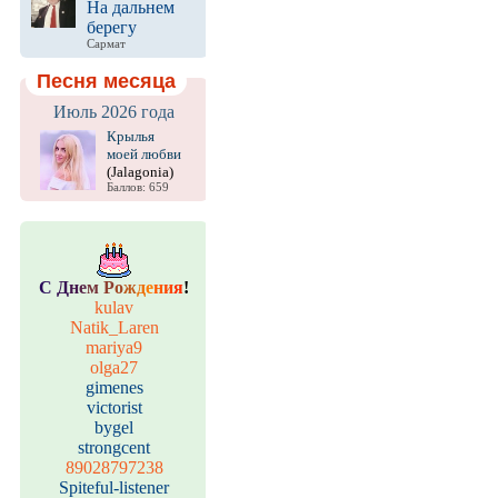
На дальнем
берегу
Сармат
Песня месяца
Июль 2026 года
Крылья
моей любви
(Jalagonia)
Баллов: 659
С
Д
н
е
м
Р
о
ж
д
е
н
и
я
!
kulav
Natik_Laren
mariya9
olga27
gimenes
victorist
bygel
strongcent
89028797238
Spiteful-listener