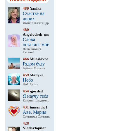
489
Yanika
Счастье на
двоих
Иванов Александр
480
Angelochek_ms
Слова
остались мне
Литвинкович
Евгений
466
Miloslavna
Рядом буду
Бублик Михаил
459
Manyka
Небо
Цой Анита
454
igorded
Я научу тебя
Кузьмин Владимир
431
tumantho1
Аве, Мария
Светикова Светлана
428
Vladavtopilot