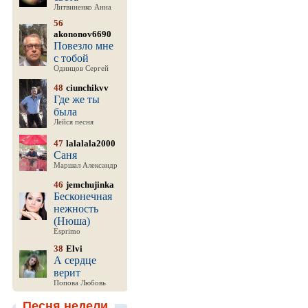
Литвиненко Анна
56
akononov6690
Повезло мне
с тобой
Одинцов Сергей
48
ciunchikvv
Где же ты
была
Лейся песня
47
lalalala2000
Саня
Маршал Александр
46
jemchujinka
Бесконечная
нежность
(Нюша)
Esprimo
38
Elvi
А сердце
верит
Попова Любовь
Песня недели