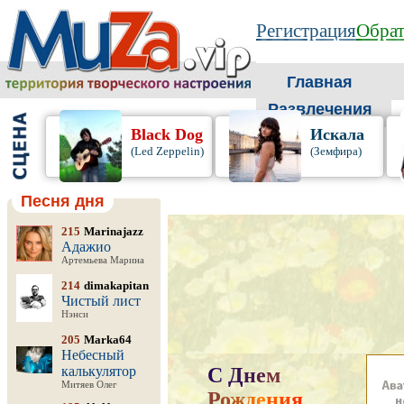
Регистрация
Обрат
Главная
Развлечения
Black Dog
Искала
(Led Zeppelin)
(Земфира)
Песня дня
215
Marinajazz
Адажио
Артемьева Марина
214
dimakapitan
Чистый лист
Нэнси
205
Marka64
Небесный
калькулятор
С
Д
н
е
м
Митяев Олег
Р
о
ж
д
е
н
и
я
,