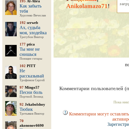
195
Al-Abra
Anikolamazo71
!
Как забыть
тебя
Хурсенко Вячеслав
192
serweb
Ах, судьба
моя, злодейка
Трегубов Виктор
177
ptica
Ты мне не
снишься
Поющие гитары
п
102
PITT
Не
рассказывай
Трофимов Сергей
97
Mingo57
Комментарии пользователей (п
Песни боль
Портной Леонид
Пока ник
92
Jekabolshoy
Тюбик
Комментарии могут оставлять
Третьяков Виктор
активир
70
Зарегистр
akononov6690