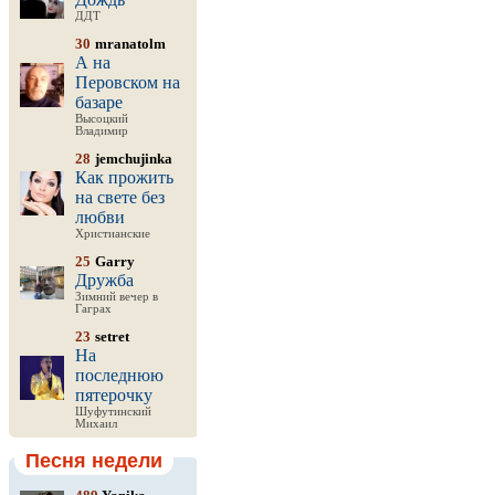
ДДТ
30
mranatolm
А на
Перовском на
базаре
Высоцкий
Владимир
28
jemchujinka
Как прожить
на свете без
любви
Христианские
25
Garry
Дружба
Зимний вечер в
Гаграх
23
setret
На
последнюю
пятерочку
Шуфутинский
Михаил
Песня недели