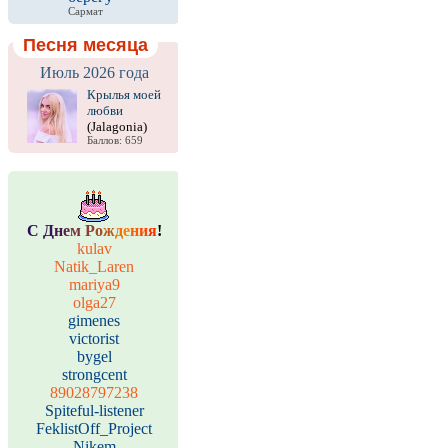
Сармат
Песня месяца
Июль 2026 года
Крылья моей
любви
(Jalagonia)
Баллов: 659
С
Д
н
е
м
Р
о
ж
д
е
н
и
я
!
kulav
Natik_Laren
mariya9
olga27
gimenes
victorist
bygel
strongcent
89028797238
Spiteful-listener
FeklistOff_Project
Nikem