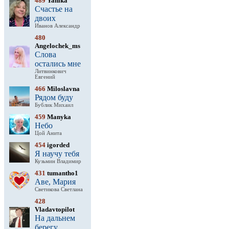
489
Yanika
Счастье на
двоих
Иванов Александр
480
Angelochek_ms
Слова
остались мне
Литвинкович
Евгений
466
Miloslavna
Рядом буду
Бублик Михаил
459
Manyka
Небо
Цой Анита
454
igorded
Я научу тебя
Кузьмин Владимир
431
tumantho1
Аве, Мария
Светикова Светлана
428
Vladavtopilot
На дальнем
берегу