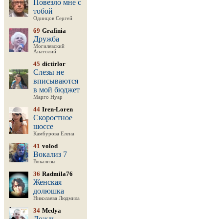
Повезло мне с
тобой
Одинцов Сергей
69
Grafinia
Дружба
Могилевский
Анатолий
45
dictirlor
Слезы не
вписываются
в мой бюджет
Марго Нуар
44
Iren-Loren
Скоростное
шоссе
Камбурова Елена
41
volod
Вокализ 7
Вокализы
36
Radmila76
Женская
долюшка
Николаева Людмила
34
Medya
Дождь