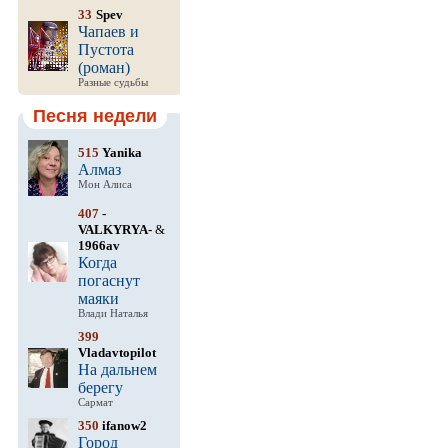
33
Spev
Чапаев и
Пустота
(роман)
Разные судьбы
Песня недели
515
Yanika
Алмаз
Мон Алиса
407
-
VALKYRYA-
&
1966av
Когда
погаснут
маяки
Влади Наталья
399
Vladavtopilot
На дальнем
берегу
Сармат
350
ifanow2
Город