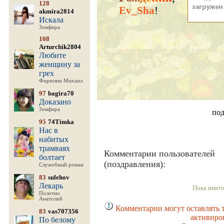
128
Ev_Sha
!
akmira2814
Искала
Земфира
108
Arturchik2804
Любите
женщину за
грех
Фирюлин Михаил
97
bagira70
Доказано
Земфира
под
95
74Timka
Нас в
набитых
трамваях
Комментарии пользователей
болтает
(поздравления):
Служебный роман
83
sulehov
Лекарь
Пока никто
Полотно
Анатолий
Комментарии могут оставлять 
83
vas707356
активиро
По белому