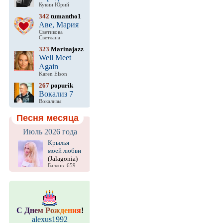
Кукин Юрий
342
tumantho1
Аве, Мария
Светикова
Светлана
323
Marinajazz
Well Meet
Again
Karen Elson
267
popurik
Вокализ 7
Вокализы
Песня месяца
Июль 2026 года
Крылья
моей любви
(Jalagonia)
Баллов: 659
С
Д
н
е
м
Р
о
ж
д
е
н
и
я
!
alexus1992