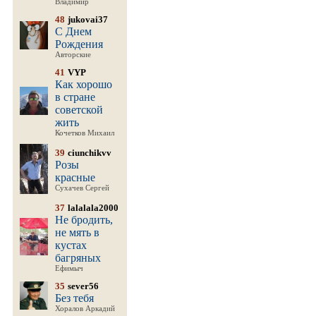
Владимир
48
jukovai37
С Днем
Рождения
Авторские
41
VYP
Как хорошо
в стране
советской
жить
Кочетков Михаил
39
ciunchikvv
Розы
красные
Сухачев Сергей
37
lalalala2000
Не бродить,
не мять в
кустах
багряных
Ефимыч
35
sever56
Без тебя
Хоралов Аркадий