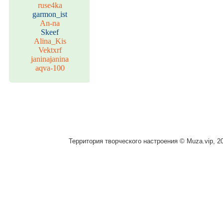
ruse4ka
garmon_ist
An-na
Skeef
Alina_Kis
Vektxrf
janinajanina
aqva-100
Территория творческого настроения © Muza.vip, 2