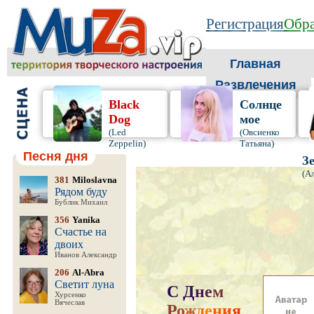
Регистрация
Обра
Главная
Развлечения
Black
Солнце
Dog
мое
(Led
(Овсиенко
Zeppelin)
Татьяна)
Песня дня
З
(А
381
Miloslavna
Рядом буду
Бублик Михаил
356
Yanika
Счастье на
двоих
Иванов Александр
206
Al-Abra
Светит луна
С
Д
н
е
м
Хурсенко
Вячеслав
Р
о
ж
д
е
н
и
я
,