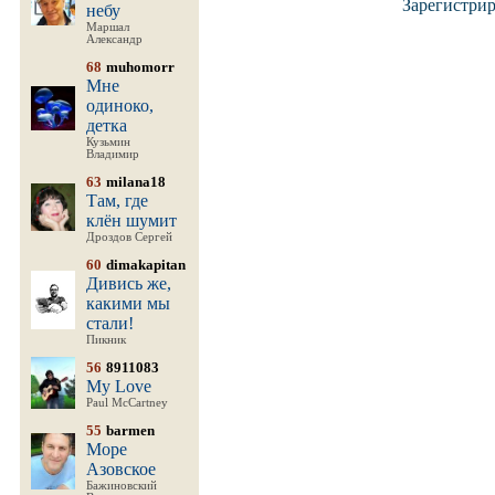
Зарегистрир
небу
Маршал
Александр
68
muhomorr
Мне
одиноко,
детка
Кузьмин
Владимир
63
milana18
Там, где
клён шумит
Дроздов Сергей
60
dimakapitan
Дивись же,
какими мы
стали!
Пикник
56
8911083
My Love
Paul McCartney
55
barmen
Море
Азовское
Бажиновский