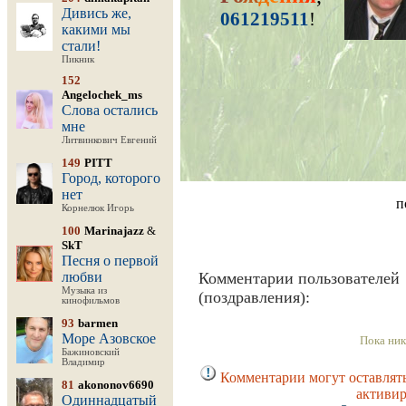
Дивись же,
061219511
!
какими мы
стали!
Пикник
152
Angelochek_ms
Слова остались
мне
Литвинкович Евгений
149
PITT
Город, которого
нет
п
Корнелюк Игорь
100
Marinajazz
&
SkT
Песня о первой
любви
Комментарии пользователей
Музыка из
(поздравления):
кинофильмов
93
barmen
Море Азовское
Пока ник
Бажиновский
Владимир
Комментарии могут оставлять
81
akononov6690
активир
Одиннадцатый