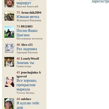
Зарегистр
маршрут
Королев Анатолий
75
Arturchik2804
Южная мечта
Ждамиров Владимир
73
8911083
Песня Яшки
Цыгана
Неуловимые мстители
48
Alex-s51
Раз ладошка
Зарицкая Евгения
46
LonelyWoolf
Знаешь ты
Синяя птица
45
jemchujinka
&
igorvol
Все хорошо,
прекрасная
маркиза
Утесов Леонид
44
sulehov
Я куплю тебе
дом