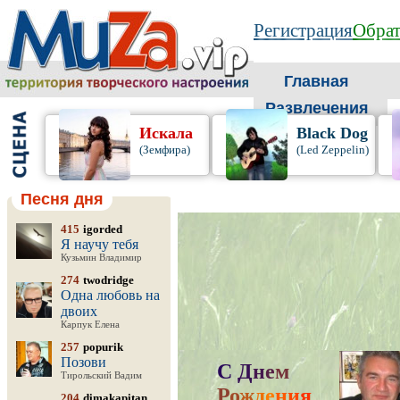
Регистрация
Обрат
Главная
Развлечения
Искала
Black Dog
(Земфира)
(Led Zeppelin)
Песня дня
415
igorded
Я научу тебя
Кузьмин Владимир
274
twodridge
Одна любовь на
двоих
Карпук Елена
257
popurik
Позови
С
Д
н
е
м
Тирольский Вадим
Р
о
ж
д
е
н
и
я
,
204
dimakapitan