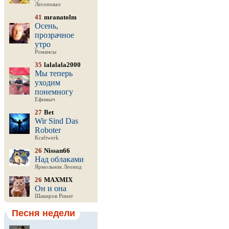
Лесоповал
41
mranatolm
Осень,
прозрачное
утро
Романсы
35
lalalala2000
Мы теперь
уходим
понемногу
Ефимыч
27
Bet
Wir Sind Das
Roboter
Kraftwerk
26
Nissan66
Над облаками
Ярмольник Леонид
26
MAXMIX
Он и она
Шакиров Ринат
Песня недели