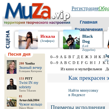
Регистрация
Обра
Главная
Развлечения
Искала
Black
(Земфира)
Dog
(Led
Zeppelin)
Песня дня
З
0—9
А
Б
В
Г
Д
Е
Ж
З
И
К
Л
(А
0—9
A
B
C
D
E
F
G
H
I
J
K
280
Yanika
Званый вечер
Из кино и мультфильмов
Д
Голицына Катерина
Как прекрасен э
153
PITT
Twist IN my
sobriety
Найти минусовку
Tanita Tikaram
в Яндексе
81
Arturchik2804
Чужое кольцо
Примеры исполнения
Dance Music