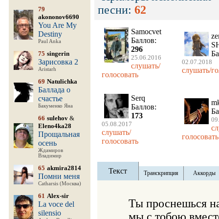
песни:
62
79
akononov6690
You Are My
Samocvet
Destiny
ze
Баллов:
Paul Anka
S
296
Ба
75
singerin
25.06.2016
Зарисовка 2
02.07.2018
слушать/
слушать/го
Aristarh
голосовать
69
Natulichka
Баллада о
Serq
счастье
m
Баллов:
Бакуменко Яна
Ба
173
66
sulehov
&
09
05.08.2017
Eleno4ka28
сл
слушать/
Прощальная
голосовать
голосовать
осень
Ждамиров
Владимир
65
akmira2814
Текст
Транскрипция
Аккорды
Помни меня
Catharsis (Москва)
61
Alex-sir
    Ты проснешься на
La voce del
silensio
    мы с тобою вмест