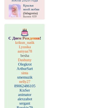
Июль 2026 года
Крылья
моей любви
(Jalagonia)
Баллов: 659
С
Д
н
е
м
Р
о
ж
д
е
н
и
я
!
krikun_natik
Lyusika
aanyaa78
besha
Dashuny
Olegkrot
ArthurSart
sinta
smemuzik
nelly27
89062486105
KisSer
animator
alexzabot
sergant
Russkiy79