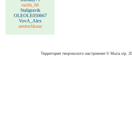
razifa_66
Staligravik
OLEOLE050667
VovA_Alex
anutochkaaa
Территория творческого настроения © Muza.vip, 2