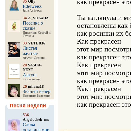
    как прекрасен это
35
Olly
Edelweiss
Julie Andrews
    Ты взглянула и м
34
A_VOKaDA
Песенка о
    остановлены как б
сказке
    как росинки их бе
Никитины Сергей и
Татьяна
    Как прекрасен 

33
VETER36
    этот мир посмотри
Листья
желтые
    как прекрасен это
Агутин Леонид
    Как прекрасен 

29
SASHA-
NEXT
    этот мир посмотри
Август
    как прекрасен это
Синяя птица
26
milana18
    Как прекрасен 

Званый вечер
    этот мир посмотри
Голицына Катерина
Песня недели
536
Angelochek_ms
Слова
остались мне