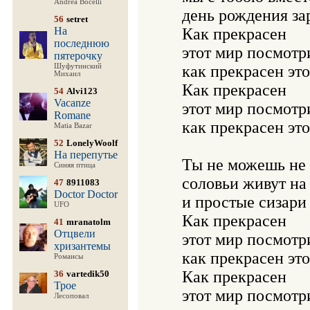
Andrea Bocelli
    день рождения зар
56
setret
На
    Как прекрасен 

последнюю
    этот мир посмотри
пятерочку
Шуфутинский
    как прекрасен это
Михаил
    Как прекрасен 

54
Alvi123
Vacanze
    этот мир посмотри
Romane
    как прекрасен это
Matia Bazar
52
LonelyWoolf
На перепутье
    Ты не можешь не 
Синяя птица
    соловьи живут на 
47
8911083
Doctor Doctor
    и простые сизари 
UFO
    Как прекрасен 

41
mranatolm
Отцвели
    этот мир посмотри
хризантемы
    как прекрасен это
Романсы
    Как прекрасен 

36
vartedik50
Трое
    этот мир посмотри
Лесоповал