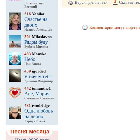
Версия для печати
Скачать тек
Литвинкович
Евгений
516
Yanika
Счастье на
двоих
Комментарии могут видеть т
Иванов Александр
501
Miloslavna
Рядом буду
Бублик Михаил
483
Manyka
Небо
Цой Анита
459
igorded
Я научу тебя
Кузьмин Владимир
442
tumantho1
Аве, Мария
Светикова Светлана
431
twodridge
Одна любовь
на двоих
Карпук Елена
Песня месяца