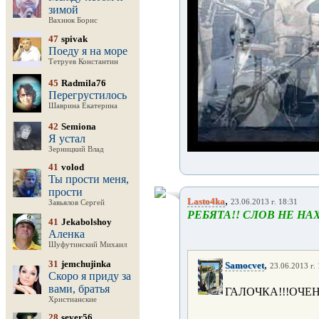
зимой
Вахнюк Борис
47
spivak
Поеду я на море
Тетруев Константин
45
Radmila76
Перегрустилось
Шаврина Екатерина
42
Semiona
Я устал
Зерницкий Влад
41
volod
Ты прости меня,
прости
,
Lasto4ka
23.06.2013 г. 18:31
Завьялов Сергей
РЕБЯТА!! СЛОВ НЕ НАХО
41
Jekabolshoy
Аленка
Шуфутинский Михаил
31
jemchujinka
,
Samocvet
23.06.2013 г.
Скоро я приду за
вами, братья
ГАЛОЧКА!!!ОЧЕН
Христианские
28
sever56