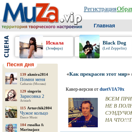
Регистрация
Обрат
Главная
Искала
Black Dog
(Земфира)
(Led Zeppelin)
Песня дня
«
Как прекрасен этот мир
»
139
akmira2814
Помни меня
Catharsis (Москва)
Кавер-версия от
duetVIA70x
129
singerin
Зарисовка 2
ВСЕМ ПРИ
Aristarh
НЕ В ПО
115
Arturchik2804
СУНДУЧОК
Чужое кольцо
Dance Music
НА ЧТО!!!
104
rusalka
&
Marinajazz