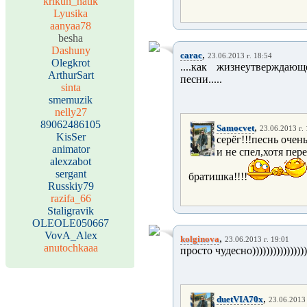
krikun_natik
Lyusika
aanyaa78
besha
Dashuny
,
carac
23.06.2013 г. 18:54
Olegkrot
....как жизнеутверждающе
ArthurSart
песни.....
sinta
smemuzik
nelly27
89062486105
,
Samocvet
23.06.2013 г.
KisSer
серёг!!!песнь очен
animator
и не спел,хотя пер
alexzabot
sergant
братишка!!!!
Russkiy79
razifa_66
Staligravik
OLEOLE050667
VovA_Alex
,
kolginova
23.06.2013 г. 19:01
anutochkaaa
просто чудесно)))))))))))))))))
,
duetVIA70x
23.06.2013 