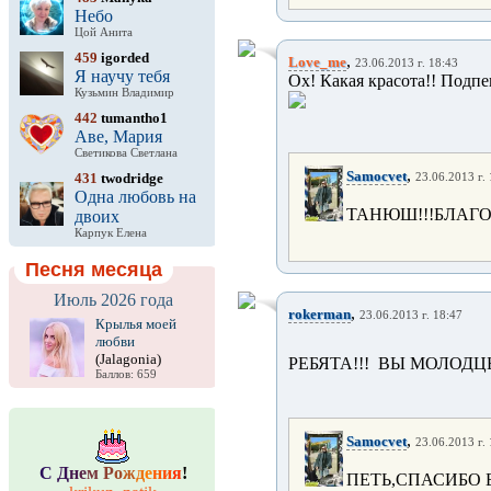
Небо
Цой Анита
459
igorded
,
Love_me
23.06.2013 г. 18:43
Я научу тебя
Ох! Какая красота!! Подпе
Кузьмин Владимир
442
tumantho1
Аве, Мария
Светикова Светлана
,
Samocvet
431
twodridge
23.06.2013 г.
Одна любовь на
ТАНЮШ!!!БЛАГ
двоих
Карпук Елена
Песня месяца
Июль 2026 года
,
rokerman
23.06.2013 г. 18:47
Крылья моей
любви
(Jalagonia)
РЕБЯТА!!! ВЫ МОЛОДЦЫ
Баллов: 659
,
Samocvet
23.06.2013 г.
С
Д
н
е
м
Р
о
ж
д
е
н
и
я
!
ПЕТЬ,СПАСИБО 