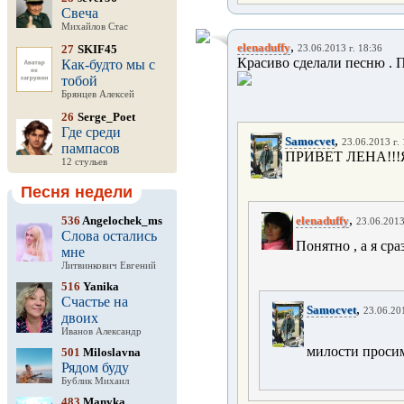
Свеча
Михайлов Стас
,
elenaduffy
27
SKIF45
23.06.2013 г. 18:36
Красиво сделали песню . П
Как-будто мы с
тобой
Брянцев Алексей
26
Serge_Poet
Где среди
,
Samocvet
23.06.2013 г.
пампасов
ПРИВЕТ ЛЕНА!!!Я 
12 стульев
Песня недели
,
536
Angelochek_ms
elenaduffy
23.06.2013
Слова остались
Понятно , а я ср
мне
Литвинкович Евгений
516
Yanika
Счастье на
,
Samocvet
23.06.201
двоих
Иванов Александр
милости просим
501
Miloslavna
Рядом буду
Бублик Михаил
483
Manyka