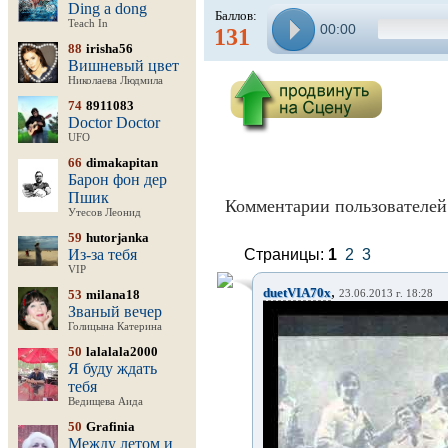
Ding a dong
Баллов:
Teach In
00:00
131
88
irisha56
Вишневый цвет
Николаева Людмила
74
8911083
Doctor Doctor
UFO
66
dimakapitan
Барон фон дер
Пшик
Комментарии пользователей 
Утесов Леонид
59
hutorjanka
Из-за тебя
Страницы:
1
2
3
VIP
,
duetVIA70x
53
milana18
23.06.2013 г. 18:28
Званый вечер
Голицына Катерина
50
lalalala2000
Я буду ждать
тебя
Ведищева Аида
50
Grafinia
Между летом и