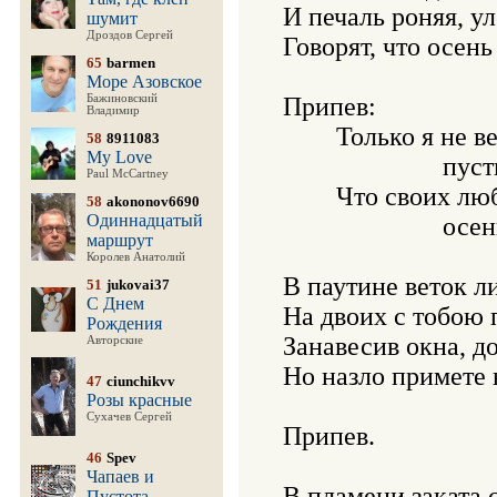
И печаль роняя, ул
шумит
Дроздов Сергей
Говорят, что осень
65
barmen
Море Азовское
Бажиновский
Припев:

Владимир
	Только я не верю,

58
8911083
My Love
			пусть дожди не лгут,

Paul McCartney
	Что своих любимых

58
akononov6690
Одиннадцатый
			осенью не ждут.

маршрут
Королев Анатолий
В паутине веток ли
51
jukovai37
С Днем
На двоих с тобою п
Рождения
Занавесив окна, дож
Авторские
Но назло примете 
47
ciunchikvv
Розы красные
Сухачев Сергей
Припев.

46
Spev
Чапаев и
В пламени заката 
Пустота