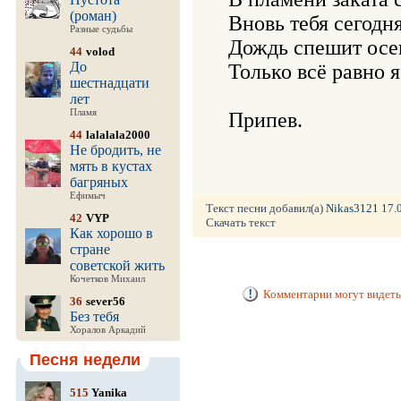
(роман)
Вновь тебя сегодня
Разные судьбы
Дождь спешит осен
44
volod
До
Только всё равно я 
шестнадцати
лет
Пламя
Припев.
44
lalalala2000
Не бродить, не
мять в кустах
багряных
Ефимыч
Текст песни добавил(а)
Nikas3121
17.0
42
VYP
Скачать текст
Как хорошо в
стране
советской жить
Кочетков Михаил
Комментарии могут видеть
36
sever56
Без тебя
Хоралов Аркадий
Песня недели
515
Yanika