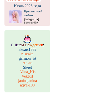
Июль 2026 года
Крылья моей
любви
(Jalagonia)
Баллов: 659
С
Д
н
е
м
Р
о
ж
д
е
н
и
я
!
alexus1992
ruse4ka
garmon_ist
An-na
Skeef
Alina_Kis
Vektxrf
janinajanina
aqva-100