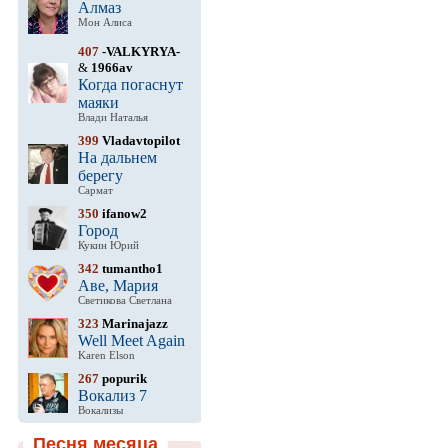
Алмаз
Мон Алиса
407
-VALKYRYA-
&
1966av
Когда погаснут
маяки
Влади Наталья
399
Vladavtopilot
На дальнем
берегу
Сармат
350
ifanow2
Город
Кукин Юрий
342
tumantho1
Аве, Мария
Светикова Светлана
323
Marinajazz
Well Meet Again
Karen Elson
267
popurik
Вокализ 7
Вокализы
Песня месяца