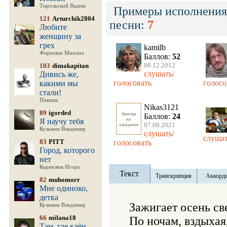
Тирольский Вадим
Примеры исполнения
121
Arturchik2804
песни:
7
Любите
женщину за
грех
kamilb
Фирюлин Михаил
Баллов:
52
08.12.2012
103
dimakapitan
слушать/
Дивись же,
голосовать
голосо
какими мы
стали!
Пикник
Nikas3121
89
igorded
Баллов:
24
Я научу тебя
07.08.2021
Кузьмин Владимир
слушать/
слушат
83
PITT
голосовать
Город, которого
нет
Корнелюк Игорь
Текст
Транскрипция
Аккорд
82
muhomorr
Мне одиноко,
детка
Зажигает осень све
Кузьмин Владимир
66
milana18
По ночам, вздыхая
Там, где клён