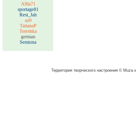
Alfia71
sportage81
Rest_Jah
az0
TatianaP
Tereshka
german
Semiona
Территория творческого настроения © Muza.vi