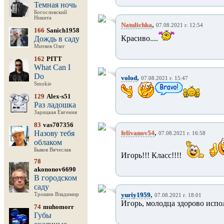
Темная ночь
Богословский
Никита
,
Natulichka
07.08.2021 г. 12:54
166
Sanich1958
Красиво....
Дождь в саду
Митяев Олег
162
PITT
What Can I
Do
,
volod
07.08.2021 г. 15:47
Smokie
129
Alex-s51
Раз ладошка
Зарицкая Евгения
83
vas707356
,
Назову тебя
felivanov54
07.08.2021 г. 16:58
облаком
Быков Вячеслав
Игорь!!! Класс!!!!
78
akononov6690
В городском
саду
,
yuriy1959
Трошин Владимир
07.08.2021 г. 18:01
Игорь, молодца здорово исполн
74
muhomorr
Губы