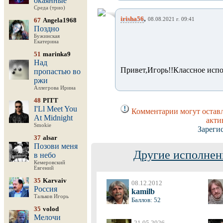
окаянные
Среда (трио)
,
irisha56
67
Angela1968
08.08.2021 г. 09:41
Поздно
Бужинская
Екатерина
51
marinka9
Над
Привет,Игорь!!Классное испо
пропастью во
ржи
Аллегрова Ирина
48
PITT
I'Ll Meet You
Комментарии могут оставл
At Midnight
акти
Smokie
Зареги
37
alsar
Позови меня
Другие исполнен
в небо
Кемеровский
Евгений
35
Karvaiv
08.12.2012
Россия
kamilb
Тальков Игорь
Баллов: 52
35
volod
Мелочи
21.05.2026