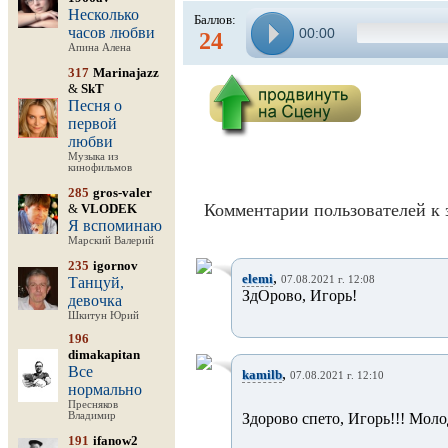
Несколько
Баллов:
часов любви
00:00
24
Апина Алена
317
Marinajazz
&
SkT
Песня о
первой
любви
Музыка из
кинофильмов
285
gros-valer
Комментарии пользователей к 
&
VLODEK
Я вспоминаю
Марский Валерий
235
igornov
,
elemi
Танцуй,
07.08.2021 г. 12:08
ЗдОрово, Игорь!
девочка
Шкитун Юрий
196
dimakapitan
Все
,
kamilb
07.08.2021 г. 12:10
нормально
Пресняков
Владимир
Здорово спето, Игорь!!! Моло
191
ifanow2