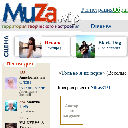
Регистрация
Обрат
Главная
Искала
Black Dog
(Земфира)
(Led Zeppelin)
Песня дня
«
Только я не верю
» (Веселые 
455
Angelochek_ms
Слова
остались мне
Кавер-версия от
Nikas3121
Литвинкович
Евгений
354
Manyka
Небо
Цой Анита
335
-
VALKYRYA-
&
1966av