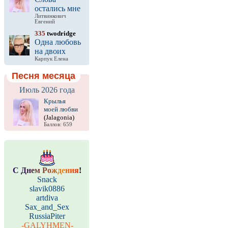
остались мне
Литвинкович
Евгений
335
twodridge
Одна любовь
на двоих
Карпук Елена
Песня месяца
Июль 2026 года
Крылья
моей любви
(Jalagonia)
Баллов: 659
С
Д
н
е
м
Р
о
ж
д
е
н
и
я
!
Snack
slavik0886
artdiva
Sax_and_Sex
RussiaPiter
-GALYHMEN-