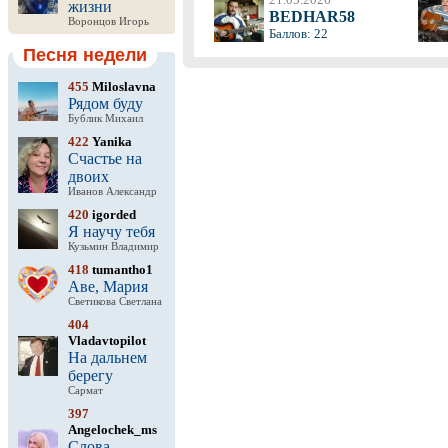
жизни
BEDHAR58
Воронцов Игорь
Баллов: 22
Песня недели
455
Miloslavna
Рядом буду
Бублик Михаил
422
Yanika
Счастье на
двоих
Иванов Александр
420
igorded
Я научу тебя
Кузьмин Владимир
418
tumantho1
Аве, Мария
Светикова Светлана
404
Vladavtopilot
На дальнем
берегу
Сармат
397
Angelochek_ms
Слова