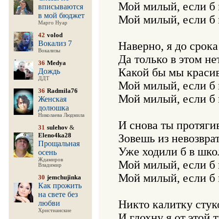
Мой милый, если б 
вписываются
в мой бюджет
Мой милый, если б 
Марго Нуар
42
volod
Вокализ 7
Наверно, я до срока 
Вокализы
Да только в этом нет
36
Medya
Какой бы мы красив
Дождь
ДДТ
Мой милый, если б 
36
Radmila76
Мой милый, если б 
Женская
долюшка
Николаева Людмила
И снова ты протягив
31
sulehov
&
Eleno4ka28
Зовешь из невозврат
Прощальная
Уже ходили б в шко
осень
Ждамиров
Мой милый, если б 
Владимир
Мой милый, если б 
30
jemchujinka
Как прожить
на свете без
Никто калитку стуко
любви
Христианские
И глохну я от этой 