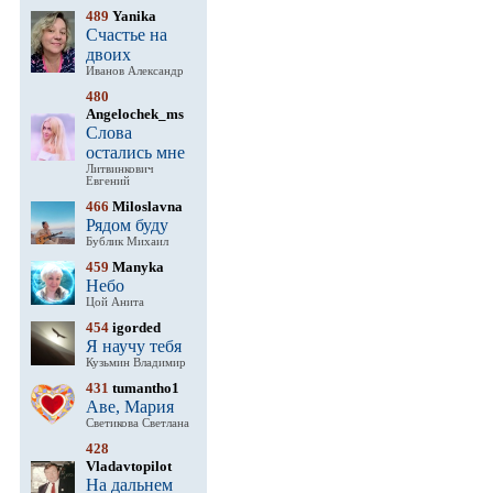
489
Yanika
Счастье на
двоих
Иванов Александр
480
Angelochek_ms
Слова
остались мне
Литвинкович
Евгений
466
Miloslavna
Рядом буду
Бублик Михаил
459
Manyka
Небо
Цой Анита
454
igorded
Я научу тебя
Кузьмин Владимир
431
tumantho1
Аве, Мария
Светикова Светлана
428
Vladavtopilot
На дальнем