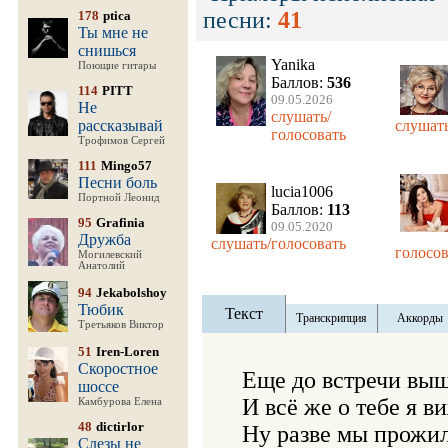
песни:
41
178
ptica
Ты мне не
снишься
Yanika
Поющие гитары
Баллов:
536
114
PITT
09.05.2026
Не
слушать/
рассказывай
слушать
голосовать
Трофимов Сергей
111
Mingo57
Песни боль
lucia1006
Портной Леонид
Баллов:
113
95
Grafinia
09.05.2020
Дружба
слушать/голосовать
голосов
Могилевский
Анатолий
94
Jekabolshoy
Тюбик
Текст
Транскрипция
Аккорды
Третьяков Виктор
51
Iren-Loren
Скоростное
Еще до встречи выш
шоссе
И всё же о тебе я ви
Камбурова Елена
48
dictirlor
Ну разве мы прожили
Слезы не