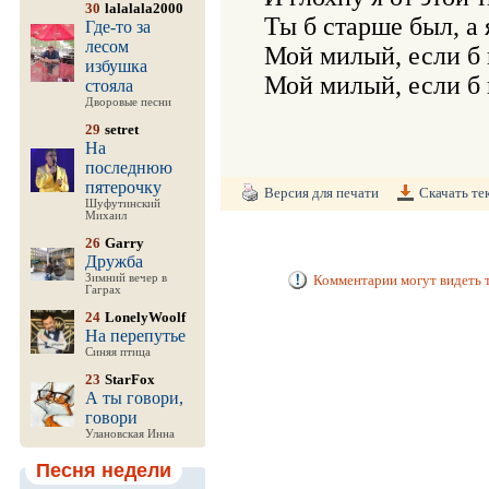
30
lalalala2000
Ты б старше был, а 
Где-то за
лесом
Мой милый, если б 
избушка
стояла
Дворовые песни
29
setret
На
последнюю
пятерочку
Версия для печати
Скачать те
Шуфутинский
Михаил
26
Garry
Дружба
Зимний вечер в
Комментарии могут видеть т
Гаграх
24
LonelyWoolf
На перепутье
Синяя птица
23
StarFox
А ты говори,
говори
Улановская Инна
Песня недели