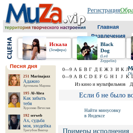
Регистрация
Обра
Главная
Развлечения
Искала
Black
(Земфира)
Dog
(Led
Zeppelin)
Песня дня
М
0—9
А
Б
В
Г
Д
Е
Ж
З
И
К
Л
(У
251
Marinajazz
0—9
A
B
C
D
E
F
G
H
I
J
K
Адажио
Из кино и мультфильмов
Д
Артемьева Марина
195
Al-Abra
Если б не было в
Как забыть
тебя
Хурсенко Вячеслав
Найти минусовку
192
serweb
в Яндексе
Ах, судьба
моя, злодейка
Примеры исполнения
Трегубов Виктор