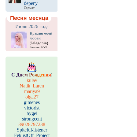
берегу
Сармат
Песня месяца
Июль 2026 года
Крылья моей
любви
(Jalagonia)
Баллов: 659
С
Д
н
е
м
Р
о
ж
д
е
н
и
я
!
kulav
Natik_Laren
mariya9
olga27
gimenes
victorist
bygel
strongcent
89028797238
Spiteful-listener
FeklistOff_Project