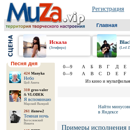
Регистрация
Главная
Искала
Blac
(Земфира)
(Led Z
Песня дня
0—9
А
Б
В
Г
Д
Е
424
Manyka
0—9
A
B
C
D
E
F
Небо
Из кино и мультфиль
Цой Анита
310
gros-valer
&
VLODEK
Я вспоминаю
Марский Валерий
Найти минусов
261
ifanow2
в Яндексе
Темная ночь
Богословский
Никита
Примеры исполнения 