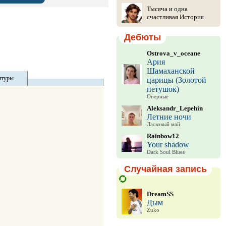
Тысяча и одна
счастливая История
Дебюты
Ostrova_v_oceane
Ария
Шамаханской
итуры
царицы (Золотой
петушок)
Оперные
Aleksandr_Lepehin
Летние ночи
Ласковый май
Rainbow12
Your shadow
Dark Soul Blues
Случайная запись
DreamSS
Дым
Zuko