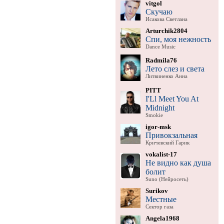
vitgol
Скучаю
Исакова Светлана
Arturchik2804
Спи, моя нежность
Dance Music
Radmila76
Лето слез и света
Литвиненко Анна
PITT
I'Ll Meet You At
Midnight
Smokie
igor-msk
Привокзальная
Кричевский Гарик
vokalist-17
Не видно как душа
болит
Suno (Нейросеть)
Surikov
Местные
Сектор газа
Angela1968