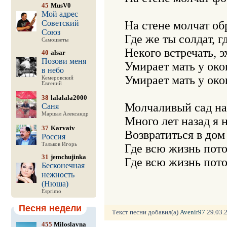
45
MusV0
Мой адрес
Советский
На стене молчат обр
Союз
Где же ты солдат, г
Самоцветы
Некого встречать, э
40
alsar
Позови меня
Умирает мать у око
в небо
Умирает мать у око
Кемеровский
Евгений
38
lalalala2000
Молчаливый сад на
Саня
Маршал Александр
Много лет назад я н
37
Karvaiv
Возвратиться в дом 
Россия
Тальков Игорь
Где всю жизнь пото
31
jemchujinka
Бесконечная
нежность
(Нюша)
Esprimo
Песня недели
Текст песни добавил(а)
Avenir97
29.03.2
455
Miloslavna