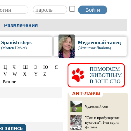
Развлечения
Spanish steps
Медленный танец
(Morten Harket)
(Успенская Любовь)
Ц
Ч
Ш
Э
Ю
Я
ПОМОГАЕМ
V
W
X
Y
Z
ЖИВОТНЫМ
В ЗОНЕ СВО
Разное
ART-Ланчи
Чудесный сон
"Сон и пробуждение
пустоты", 1-ая серия
фильма