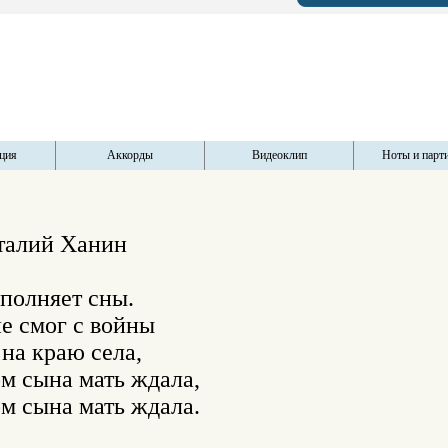
ция
Аккорды
Видеоклип
Ноты и парт
талий Ханин

олняет сны.

е смог с войны

на краю села,

м сына мать ждала,

м сына мать ждала.
