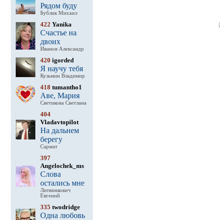
Рядом буду
Бублик Михаил
422
Yanika
Счастье на
двоих
Иванов Александр
420
igorded
Я научу тебя
Кузьмин Владимир
418
tumantho1
Аве, Мария
Светикова Светлана
404
Vladavtopilot
На дальнем
берегу
Сармат
397
Angelochek_ms
Слова
остались мне
Литвинкович
Евгений
335
twodridge
Одна любовь