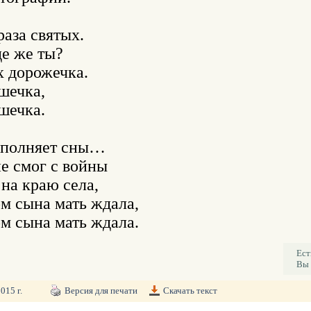
аза святых.

де же ты?

х дорожечка.

шечка,

шечка.

полняет сны…

е смог с войны

на краю села,

м сына мать ждала,

Ест
Вы 
015 г.
Версия для печати
Скачать текст