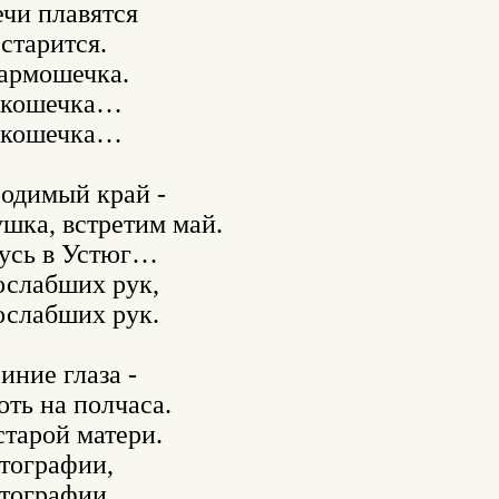
чи плавятся

старится.

армошечка.

окошечка…

окошечка…

одимый край -

шка, встретим май.

усь в Устюг… 

слабших рук, 

слабших рук.

иние глаза -

оть на полчаса.

старой матери.

тографии,

тографии.
