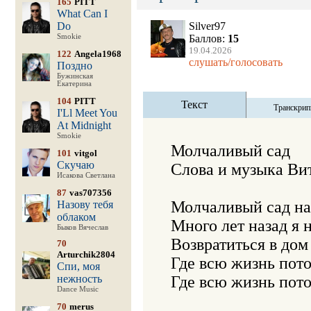
165
PITT
What Can I
Do
Silver97
Smokie
Баллов:
15
19.04.2026
122
Angela1968
слушать/голосовать
Поздно
Бужинская
Екатерина
104
PITT
Текст
Транскрип
I'Ll Meet You
At Midnight
Smokie
Молчаливый сад

101
vitgol
Скучаю
Слова и музыка Ви
Исакова Светлана
87
vas707356
Молчаливый сад нап
Назову тебя
облаком
Много лет назад я н
Быков Вячеслав
Возвратиться в дом 
70
Arturchik2804
Где всю жизнь пото
Спи, моя
нежность
Где всю жизнь пото
Dance Music
70
merus