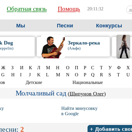
Обратная связь
Помощь
20:11:33
Мы
Песни
Конкурсы
k Dog
Зеркало-река
eppelin)
(Альфа)
Ж
З
И
К
Л
М
Н
О
П
Р
С
Т
У
Ф
Х
G
H
I
J
K
L
M
N
O
P
Q
R
S
T
U
мов
Детские
Национальные
Молчаливый сад
(
Щипунов Олег
)
ку
Найти минусовку
в Google
песни:
2