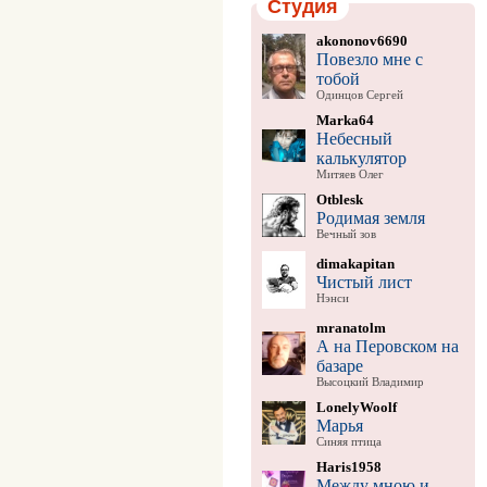
Студия
akononov6690
Повезло мне с
тобой
Одинцов Сергей
Marka64
Небесный
калькулятор
Митяев Олег
Otblesk
Родимая земля
Вечный зов
dimakapitan
Чистый лист
Нэнси
mranatolm
А на Перовском на
базаре
Высоцкий Владимир
LonelyWoolf
Марья
Синяя птица
Haris1958
Между мною и