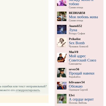
тобою
Синяя птица
BEDHAR58
Моя любовь жива
Синяя птица
Anatoli52
Луна
Ротару София
Prikolist
Sex Bomb
Чумаков Алексей
MusV0
Мой адрес
Советский Союз
Самоцветы
sever56
Прощай навеки
4upakabra
felivanov54
Обожаю
ь ошибки или текст неправильный?
можете его
откорректировать
.
Одинцов Сергей
Elvi
А сердце верит
Попова Любовь