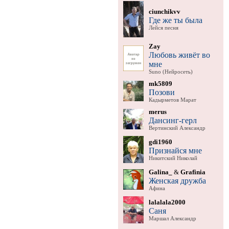
ciunchikvv
Где же ты была
Лейся песня
Zay
Любовь живёт во
мне
Suno (Нейросеть)
mk5809
Позови
Кадырметов Марат
merus
Дансинг-герл
Вертинский Александр
gdi1960
Признайся мне
Никитский Николай
Galina_
&
Grafinia
Женская дружба
Афина
lalalala2000
Саня
Маршал Александр