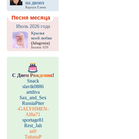
на двоих
Карпук Елена
Песня месяца
Июль 2026 года
Крылья
моей любви
(Jalagonia)
Баллов: 659
С
Д
н
е
м
Р
о
ж
д
е
н
и
я
!
Snack
slavik0886
artdiva
Sax_and_Sex
RussiaPiter
-GALYHMEN-
Alfia71
sportage81
Rest_Jah
az0
TatianaP