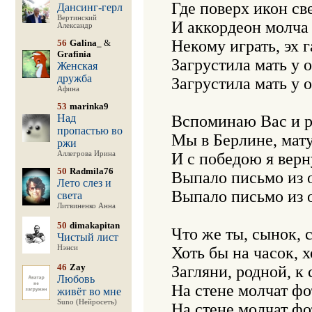
Где поверх икон све
Дансинг-герл
Вертинский
И аккордеон молча 
Александр
Некому играть, эх г
56
Galina_
&
Grafinia
Загрустила мать у 
Женская
дружба
Загрустила мать у 
Афина
53
marinka9
Над
Вспоминаю Вас и р
пропастью во
Мы в Берлине, мату
ржи
Аллегрова Ирина
И с победою я верн
50
Radmila76
Выпало письмо из о
Лето слез и
Выпало письмо из о
света
Литвиненко Анна
50
dimakapitan
Что же ты, сынок, с
Чистый лист
Нэнси
Хоть бы на часок, х
46
Zay
Загляни, родной, к 
Любовь
На стене молчат фо
живёт во мне
Suno (Нейросеть)
На стене молчат фо