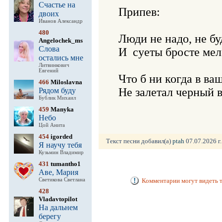
Счастье на
Припев:

двоих
Иванов Александр
480
Люди не надо, не бу
Angelochek_ms
Слова
И  суеты бросте мело
остались мне
Литвинкович
Евгений
Что б ни когда в ваш
466
Miloslavna
Рядом буду
Бублик Михаил
459
Manyka
Небо
Цой Анита
454
igorded
Текст песни добавил(а)
ptah
07.07.2026 г.
Я научу тебя
Кузьмин Владимир
431
tumantho1
Аве, Мария
Светикова Светлана
Комментарии могут видеть т
428
Vladavtopilot
На дальнем
берегу