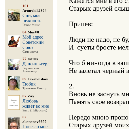
Кажется мне в его с
101
Старых друзей слышу 
Arturchik2804
Спи, моя
нежность
Припев:

Dance Music
84
MusV0
Мой адрес
Люди не надо, не бу
Советский
И  суеты бросте мело
Союз
Самоцветы
77
merus
Что б ниногда в ваш
Дансинг-герл
Вертинский
Не залетал черный ве
Александр
69
Jekabolshoy
Тюбик
2.

Третьяков Виктор
Вновь не заснуть мн
67
Zay
Память свое возвращ
Любовь
живёт во мне
Suno (Нейросеть)
Передо мною пронос
62
akononov6690
Старых друзей моих, 
Повезло мне