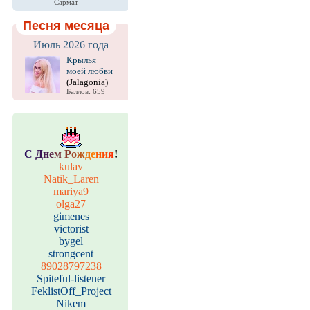
Сармат
Песня месяца
Июль 2026 года
Крылья
моей любви
(Jalagonia)
Баллов: 659
С
Д
н
е
м
Р
о
ж
д
е
н
и
я
!
kulav
Natik_Laren
mariya9
olga27
gimenes
victorist
bygel
strongcent
89028797238
Spiteful-listener
FeklistOff_Project
Nikem