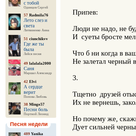
с тобой
Одинцов Сергей
Припев:

57
Radmila76
Лето слез и
света
Люди не надо, не бу
Литвиненко Анна
И  суеты бросте мело
51
ciunchikvv
Где же ты
была
Что б ни когда в ваш
Лейся песня
Не залетал черный вет
49
lalalala2000
Саня
Маршал Александр
3.

42
Elvi
А сердце
верит
Тщетно  друзей отыс
Попова Любовь
Их не вернешь, зако
38
Mingo57
Песни боль
Портной Леонид
Но почему же, скажи
Песня недели
Дует сильней черный 
489
Yanika