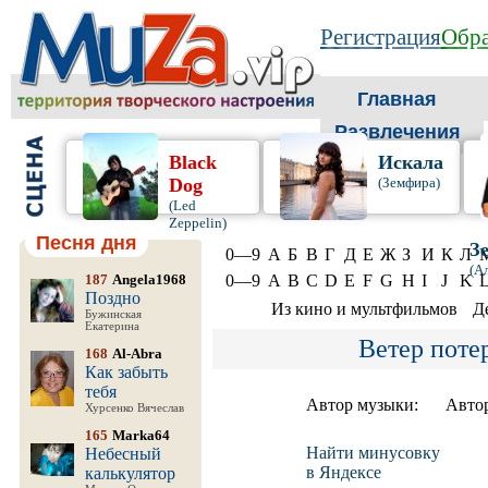
Регистрация
Обра
Главная
Развлечения
Black
Искала
Dog
(Земфира)
(Led
Zeppelin)
Песня дня
З
0—9
А
Б
В
Г
Д
Е
Ж
З
И
К
Л
(А
187
Angela1968
0—9
A
B
C
D
E
F
G
H
I
J
K
Поздно
Из кино и мультфильмов
Д
Бужинская
Екатерина
Ветер поте
168
Al-Abra
Как забыть
тебя
Автор музыки:
Автор
Хурсенко Вячеслав
165
Marka64
Найти минусовку
Небесный
в Яндексе
калькулятор