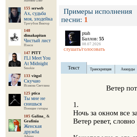
Митяев Олег
155
serweb
Примеры исполнения
Ах, судьба
песни:
1
моя, злодейка
Трегубов Виктор
148
ptah
dimakapitan
Баллов:
55
Чистый лист
08.07.2026
Нэнси
слушать/голосовать
147
PITT
I'Ll Meet You
At Midnight
Текст
Smokie
Транскрипция
Аккорды
133
vitgol
Скучаю
Исакова Светлана
                  Ветер по
125
ptica
Ты мне не
1.

снишься
Поющие гитары
Ночь за окном все за
105
Galina_
&
Ветер ревет, словно 
Grafinia
Женская
дружба
Афина