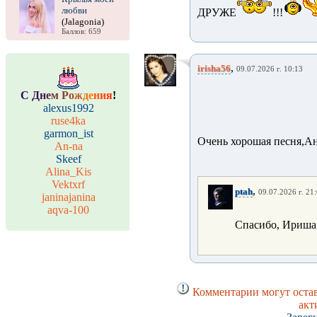
любви
ДРУЖЕ
!!!
(Jalagonia)
Баллов: 659
,
irisha56
09.07.2026 г. 10:13
С
Д
н
е
м
Р
о
ж
д
е
н
и
я
!
alexus1992
ruse4ka
garmon_ist
Очень хорошая песня,А
An-na
Skeef
Alina_Kis
Vektxrf
,
ptah
09.07.2026 г. 21
janinajanina
aqva-100
Спасибо, Ириша.
Комментарии могут остав
акт