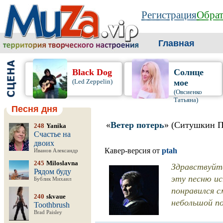
Регистрация
Обрат
Главная
Black Dog
Солнце
(Led Zeppelin)
мое
(Овсиенко
Татьяна)
Песня дня
«
Ветер потерь
» (Ситушкин П
248
Yanika
Счастье на
двоих
Кавер-версия от
ptah
Иванов Александр
245
Miloslavna
Здравствуйте
Рядом буду
эту песню ис
Бублик Михаил
понравился 
240
skvaue
небольшой по
Toothbrush
Brad Paisley