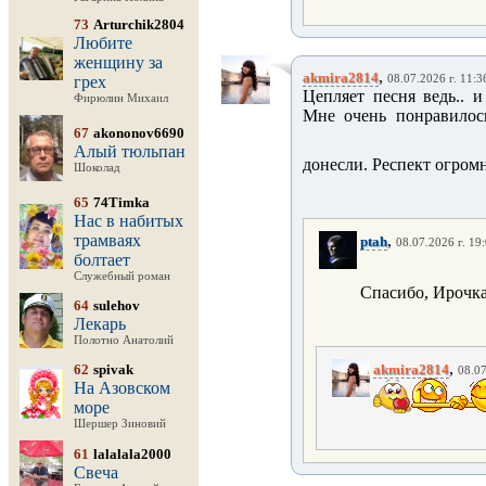
73
Arturchik2804
Любите
женщину за
,
akmira2814
грех
08.07.2026 г. 11:3
Цепляет песня ведь.. 
Фирюлин Михаил
Мне очень понравилось
67
akononov6690
Алый тюльпан
донесли. Респект огромн
Шоколад
65
74Timka
Нас в набитых
трамваях
,
ptah
08.07.2026 г. 19
болтает
Служебный роман
Спасибо, Ирочка
64
sulehov
Лекарь
Полотно Анатолий
,
62
spivak
akmira2814
08.07
На Азовском
море
Шершер Зиновий
61
lalalala2000
Свеча