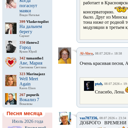
Когда
работает в Красноярск
погаснут
маяки
консерваторию.
Влади Наталья
было. Друг из Минска 
399
Vladavtopilot
тона ниже от родной т
На дальнем
модуляции в третьем к
берегу
Сармат
350
ifanow2
Город
Кукин Юрий
,
Al-Abra
08.07.2026 г. 18:58
342
tumantho1
Аве, Мария
Очень красивая песня, А
Светикова Светлана
323
Marinajazz
Well Meet
,
Again
ptah
08.07.2026 г. 19
Karen Elson
Спасибо, Лена.
267
popurik
Вокализ 7
Вокализы
Песня месяца
,
vas707356
08.07.2026 г. 23:34
Июль 2026 года
ДОБРОГО ВРЕМЕНИ 
Крылья моей