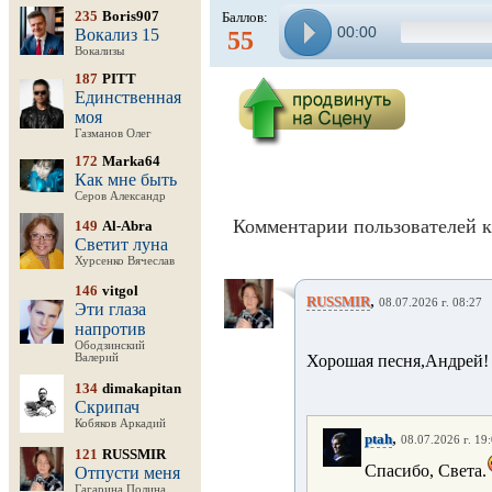
235
Boris907
Баллов:
00:00
Вокализ 15
55
Вокализы
187
PITT
Единственная
моя
Газманов Олег
172
Marka64
Как мне быть
Серов Александр
Комментарии пользователей к
149
Al-Abra
Светит луна
Хурсенко Вячеслав
146
vitgol
,
RUSSMIR
08.07.2026 г. 08:27
Эти глаза
напротив
Ободзинский
Валерий
Хорошая песня,Андрей! 
134
dimakapitan
Скрипач
Кобяков Аркадий
,
ptah
08.07.2026 г. 19
121
RUSSMIR
Спасибо, Света.
Отпусти меня
Гагарина Полина