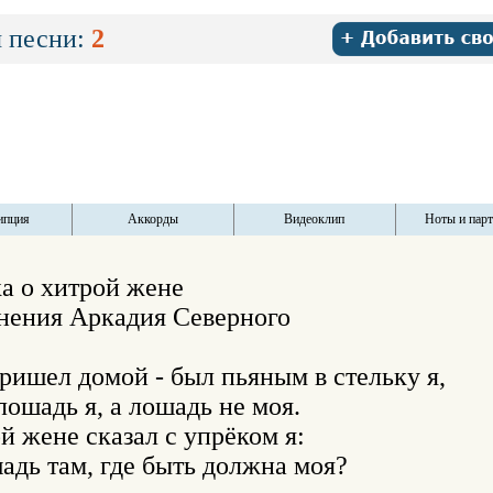
 песни:
2
ипция
Аккорды
Видеоклип
Ноты и пар
сенка о хитрой жене

олнения Аркадия Северного

ришел домой - был пьяным в стельку я,

шадь я, а лошадь не моя.

 жене сказал с упрёком я:

адь там, где быть должна моя?
