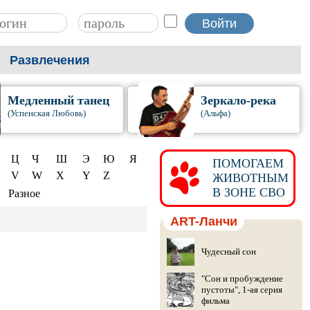
Развлечения
Медленный танец
Зеркало-река
(Успенская Любовь)
(Альфа)
Ц
Ч
Ш
Э
Ю
Я
ПОМОГАЕМ
V
W
X
Y
Z
ЖИВОТНЫМ
В ЗОНЕ СВО
Разное
ART-Ланчи
Чудесный сон
"Сон и пробуждение
пустоты", 1-ая серия
фильма