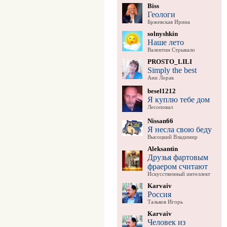
Biss
Геологи
Бржевская Ирина
solnyshkin
Наше лето
Валентин Стрыкало
PROSTO_LILI
Simply the best
Ани Лорак
besel1212
Я куплю тебе дом
Лесоповал
Nissan66
Я несла свою беду
Высоцкий Владимир
Aleksantin
Друзья фартовым
фраером считают
Искусственный интеллект
Karvaiv
Россия
Тальков Игорь
Karvaiv
Человек из