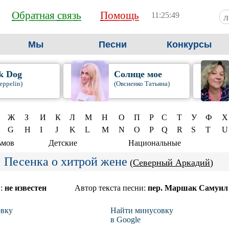
Обратная связь
Помощь
11:25:50
Мы
Песни
Конкурсы
k Dog
Солнце мое
eppelin)
(Овсиенко Татьяна)
Ж
З
И
К
Л
М
Н
О
П
Р
С
Т
У
Ф
Х
G
H
I
J
K
L
M
N
O
P
Q
R
S
T
U
ьмов
Детские
Национальные
Песенка о хитрой жене
(
Северный Аркадий
)
и:
не известен
Автор текста песни:
пер. Маршак Самуил
вку
Найти минусовку
в Google