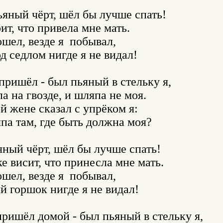
ьяный чёрт, шёл бы лучше спать!

т, что привела мне мать.

шел, везде я  побывал,

 седлом нигде я не видал!

пришёл - был пьяный в стельку я,

а на гвозде, и шляпа не моя.

 жене сказал с упрёком я:

па там, где быть должна моя?

яный чёрт, шёл бы лучше спать!

е висит, что принесла мне мать.

шел, везде я  побывал,

 горшок нигде я не видал!

пришёл домой - был пьяный в стельку я,
