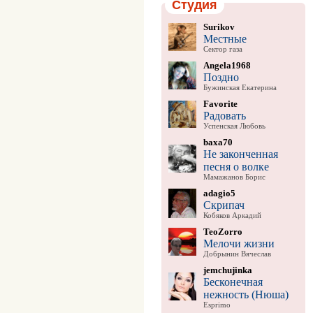
Студия
Surikov
Местные
Сектор газа
Angela1968
Поздно
Бужинская Екатерина
Favorite
Радовать
Успенская Любовь
baxa70
Не законченная
песня о волке
Мамажанов Борис
adagio5
Скрипач
Кобяков Аркадий
TeoZorro
Мелочи жизни
Добрынин Вячеслав
jemchujinka
Бесконечная
нежность (Нюша)
Esprimo