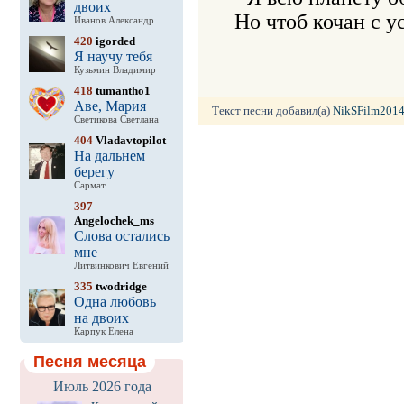
двоих
Иванов Александр
420
igorded
Я научу тебя
Кузьмин Владимир
418
tumantho1
Аве, Мария
Текст песни добавил(а)
NikSFilm201
Светикова Светлана
404
Vladavtopilot
На дальнем
берегу
Сармат
397
Angelochek_ms
Слова остались
мне
Литвинкович Евгений
335
twodridge
Одна любовь
на двоих
Карпук Елена
Песня месяца
Июль 2026 года