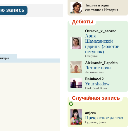
Тысяча и одна
счастливая История
Дебюты
Ostrova_v_oceane
Ария
Шамаханской
царицы (Золотой
петушок)
Оперные
титуры
Aleksandr_Lepehin
Летние ночи
Ласковый май
Rainbow12
Your shadow
Dark Soul Blues
Случайная запись
anjeza
Прекрасное далеко
Гурцкая Диана