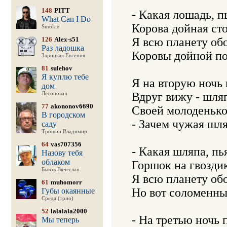
148
PITT
- Какая лошадь, п
What Can I Do
Корова дойная стои
Smokie
126
Alex-s51
Я всю планету обо
Раз ладошка
Коровы дойной под
Зарицкая Евгения
81
sulehov
Я куплю тебе
Я на вторую ночь 
дом
Вдруг вижу - шляп
Лесоповал
77
akononov6690
Своей молоденькой
В городском
- Зачем чужая шля
саду
Трошин Владимир
64
vas707356
- Какая шляпа, пь
Назову тебя
облаком
Горшок на гвоздик
Быков Вячеслав
Я всю планету обо
61
muhomorr
Но вот соломенный
Губы окаянные
Среда (трио)
52
lalalala2000
- На третью ночь 
Мы теперь