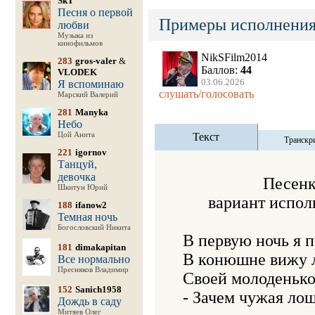
SkT
Песня о первой
Примеры исполнения
любви
Музыка из
кинофильмов
NikSFilm2014
283
gros-valer
&
Баллов:
44
VLODEK
03.06.2026
Я вспоминаю
слушать/голосовать
Марский Валерий
281
Manyka
Небо
Цой Анита
Текст
Транскр
221
igornov
Танцуй,
девочка
                   Пе
Шкитун Юрий
      вариант исп
188
ifanow2
Темная ночь
Богословский Никита
В первую ночь я п
181
dimakapitan
В конюшне вижу ло
Все нормально
Пресняков Владимир
Своей молоденькой
152
Sanich1958
- Зачем чужая лош
Дождь в саду
Митяев Олег