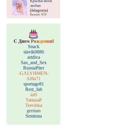
Крылья моей
любви
(Jalagonia)
Баллов: 659
С
Д
н
е
м
Р
о
ж
д
е
н
и
я
!
Snack
slavik0886
artdiva
Sax_and_Sex
RussiaPiter
-GALYHMEN-
Alfia71
sportage81
Rest_Jah
az0
TatianaP
Tereshka
german
Semiona