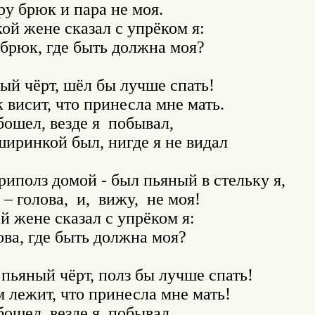
ру брюк и пара не моя.

ой жене сказал с упрёком я:

брюк, где быть должна моя?

ный чёрт, шёл бы лучше спать!

висит, что принесла мне мать.

ошел, везде я  побывал,

ширинкой был, нигде я не видал

риполз домой - был пьяный в стельку я,

 голова,  и,  вижу,  не моя!

 жене сказал с упрёком я:

ова, где быть должна моя?

 пьяный чёрт, полз бы лучше спать!

 лежит, что принесла мне мать!

ошел, везде я  побывал,
