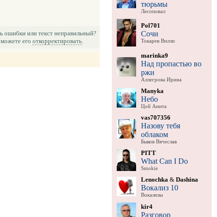
тюрьмы
Лесоповал
Pol701
Сочи
ь ошибки или текст неправильный?
можете его
откорректировать
.
Токарев Вилли
marinka9
Над пропастью во
ржи
Аллегрова Ирина
Manyka
Небо
Цой Анита
vas707356
Назову тебя
облаком
Быков Вячеслав
PITT
What Can I Do
Smokie
Lenochka
&
Dashina
Вокализ 10
Вокализы
kir4
Разговор