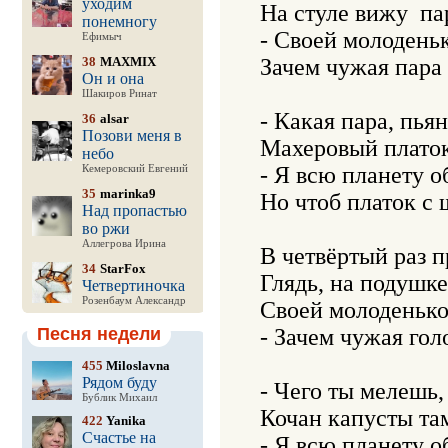
уходим
На стуле вижу  па
понемногу
- Своей молоденьк
Ефимыч
38
MAXMIX
Зачем чужая пара 
Он и она
Шакиров Ринат
- Какая пара, пья
36
alsar
Позови меня в
Махеровый платок 
небо
- Я всю планету об
Кемеровский Евгений
35
marinka9
Но чтоб платок с 
Над пропастью
во ржи
Аллегрова Ирина
В четвёртый раз п
34
StarFox
Глядь, на подушке –
Четвертиночка
Розенбаум Александр
Своей молоденькой
Песня недели
- Зачем чужая гол
455
Miloslavna
Рядом буду
- Чего ты мелешь,
Бублик Михаил
Кочан капусты там
422
Yanika
Счастье на
- Я всю планету об