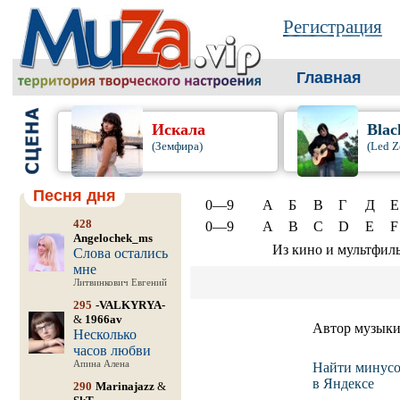
Регистрация
Главная
Искала
Blac
(Земфира)
(Led Z
Песня дня
0—9
А
Б
В
Г
Д
Е
428
0—9
A
B
C
D
E
F
Angelochek_ms
Из кино и мультфил
Слова остались
мне
Литвинкович Евгений
295
-VALKYRYA-
&
1966av
Автор музык
Несколько
часов любви
Апина Алена
Найти минусо
в Яндексе
290
Marinajazz
&