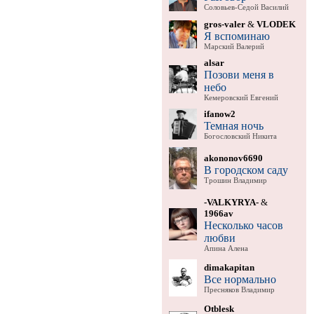
Соловьев-Седой Василий
gros-valer
&
VLODEK
Я вспоминаю
Марский Валерий
alsar
Позови меня в
небо
Кемеровский Евгений
ifanow2
Темная ночь
Богословский Никита
akononov6690
В городском саду
Трошин Владимир
-VALKYRYA-
&
1966av
Несколько часов
любви
Апина Алена
dimakapitan
Все нормально
Пресняков Владимир
Otblesk