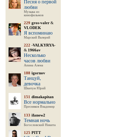
Песня о первой
любви
Музыка из
кинофильмов
229
gros-valer
&
VLODEK
Я вспоминаю
Марский Валерий
222
-VALKYRYA-
&
1966av
Несколько
часов любви
Апина Алена
188
igornov
Танцуй,
девочка
Шкитун Юрий
151
dimakapitan
Все нормально
Пресняков Владимир
133
ifanow2
Темная ночь
Богословский Никита
125
PITT