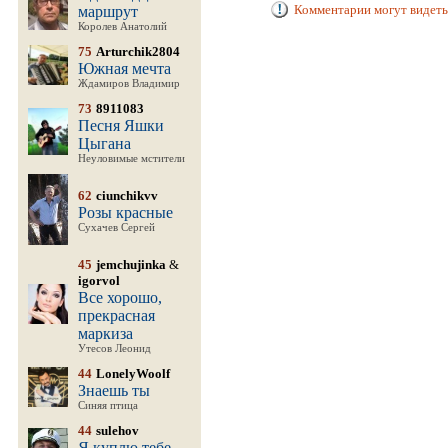
Комментарии могут видеть
маршрут
Королев Анатолий
75
Arturchik2804
Южная мечта
Ждамиров Владимир
73
8911083
Песня Яшки
Цыгана
Неуловимые мстители
62
ciunchikvv
Розы красные
Сухачев Сергей
45
jemchujinka
&
igorvol
Все хорошо,
прекрасная
маркиза
Утесов Леонид
44
LonelyWoolf
Знаешь ты
Синяя птица
44
sulehov
Я куплю тебе