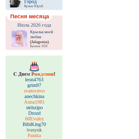
Город
Кукин Юрий
Песня месяца
Июль 2026 года
Крылья моей
любви
(Jalagonia)
Баллов: 659
С
Д
н
е
м
Р
о
ж
д
е
н
и
я
!
leon4763
grim97
svatovstvo
anechkina
Anna1981
stelszipo
Drozd
60Evulez
BibiKing70
ivasyuk
Painka