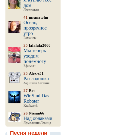
дом
Лесоповал
41
mranatolm
Осень,
прозрачное
утро
Романсы
35
lalalala2000
Мы теперь
уходим
понемногу
Ефимыч
35
Alex-s51
Раз ладошка
Зарицкая Евгения
27
Bet
Wir Sind Das
Roboter
Kraftwerk
26
Nissan66
Над облаками
Ярмольник Леонид
Песня недели