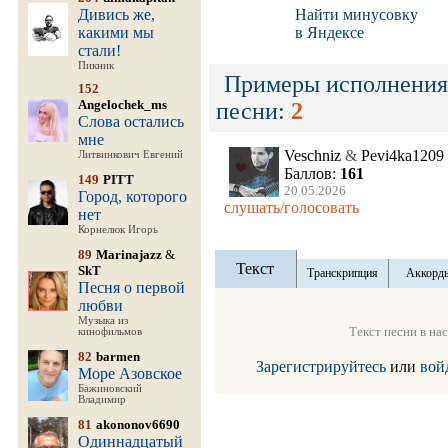
Дивись же,
Найти минусовку
какими мы
в Яндексе
стали!
Пикник
Примеры исполнения
152
Angelochek_ms
песни:
2
Слова остались
мне
Veschniz
&
Pevi4ka1209
Литвинкович Евгений
Баллов:
161
149
PITT
20.05.2026
Город, которого
слушать/голосовать
нет
Корнелюк Игорь
89
Marinajazz
&
Текст
SkT
Транскрипция
Аккорд
Песня о первой
любви
Музыка из
Текст песни в на
кинофильмов
82
barmen
Зарегистрируйтесь
или
вой
Море Азовское
Бажиновский
Владимир
81
akononov6690
Одиннадцатый