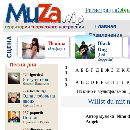
Регистрация
Обра
Главная
Развлечения
Искала
Black
(Земфира)
Dog
(Led
Zeppelin)
Песня дня
0—
А
Б
В
Г
Д
Е
Ж
З
И
К
Л
9
404
igorded
Я научу тебя
0—
A
B
C
D
E
F
G
H
I
J
K
Кузьмин Владимир
9
274
twodridge
Из кино и мультфильмов
Одна любовь на
Willst du mit 
двоих
Карпук Елена
257
popurik
Автор музыки:
Nino d
Позови
Angelo
Тирольский Вадим
204
dimakapitan