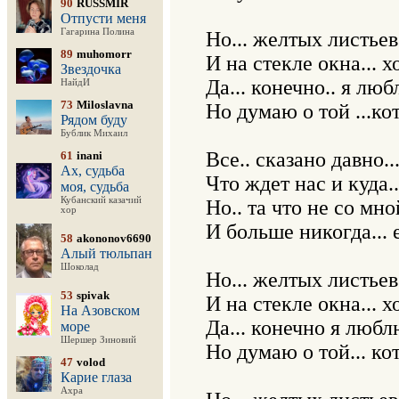
90
RUSSMIR
Отпусти меня
Гагарина Полина
Но... желтых листьев 
89
muhomorr
И на стекле окна... 
Звездочка
Да... конечно.. я люб
НайдИ
73
Miloslavna
Но думаю о той ...ко
Рядом буду
Бублик Михаил
Все.. сказано давно..
61
inani
Ах, судьба
Что ждет нас и куда..
моя, судьба
Кубанский казачий
Но.. та что не со мно
хор
И больше никогда... 
58
akononov6690
Алый тюльпан
Шоколад
Но... желтых листьев 
53
spivak
И на стекле окна... 
На Азовском
Да... конечно я люблю
море
Шершер Зиновий
Но думаю о той... ко
47
volod
Карие глаза
Ахра