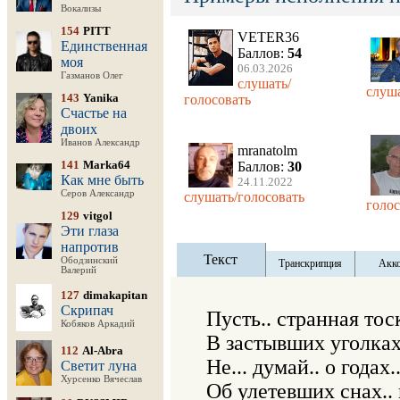
Вокализы
154
PITT
VETER36
Единственная
Баллов:
54
моя
06.03.2026
Газманов Олег
слушать/
слуша
143
Yanika
голосовать
Счастье на
двоих
Иванов Александр
mranatolm
141
Marka64
Баллов:
30
Как мне быть
24.11.2022
Серов Александр
слушать/голосовать
голос
129
vitgol
Эти глаза
напротив
Текст
Ободзинский
Транскрипция
Акк
Валерий
127
dimakapitan
Скрипач
Пусть.. странная тоск
Кобяков Аркадий
В застывших уголках.
112
Al-Abra
Не... думай.. о годах
Светит луна
Хурсенко Вячеслав
Об улетевших снах.. 