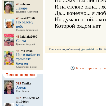
Но ...желтых листьев 
46
sulehov
И на стекле окна... 
Лекарь
Да... конечно... я лю
Полотно Анатолий
45
vas707356
Но думаю о той... ко
По белому
небу
Маршал Александр
43
lalalala2000
Свеча
Гранкин Андрей
Текст песни добавил(а)
igor-grishkov
16.06
43
74Timka
Нас в набитых
трамваях
болтает
Служебный роман
Комментарии могут ви
Песня недели
515
Yanika
Алмаз
Мон Алиса
407
-VALKYRYA-
&
1966av
Когда