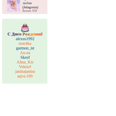
любви
(Jalagonia)
Баллов: 659
С
Д
н
е
м
Р
о
ж
д
е
н
и
я
!
alexus1992
ruse4ka
garmon_ist
An-na
Skeef
Alina_Kis
Vektxrf
janinajanina
aqva-100