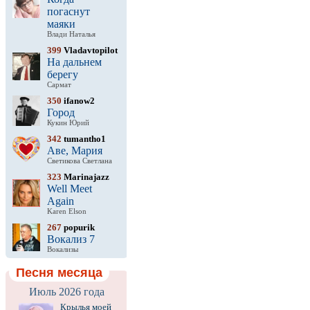
погаснут
маяки
Влади Наталья
399
Vladavtopilot
На дальнем
берегу
Сармат
350
ifanow2
Город
Кукин Юрий
342
tumantho1
Аве, Мария
Светикова Светлана
323
Marinajazz
Well Meet
Again
Karen Elson
267
popurik
Вокализ 7
Вокализы
Песня месяца
Июль 2026 года
Крылья моей