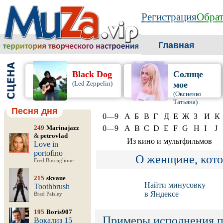
Регистрация
Обрат
Главная
Black Dog
Солнце
(Led Zeppelin)
мое
(Овсиенко
Татьяна)
Песня дня
0—9
А
Б
В
Г
Д
Е
Ж
З
И
К
249
Marinajazz
0—9
A
B
C
D
E
F
G
H
I
J
&
petrovlad
Из кино и мультфильмов
Love in
portofino
О женщине, кот
Fred Buscaglione
215
skvaue
Найти минусовку
Toothbrush
в Яндексе
Brad Paisley
195
Boris907
Примеры исполнения 
Вокализ 15