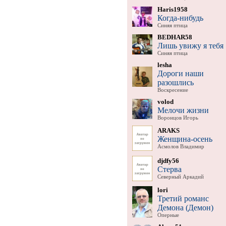
Haris1958
Когда-нибудь
Синяя птица
BEDHAR58
Лишь увижу я тебя
Синяя птица
lesha
Дороги наши
разошлись
Воскресение
volod
Мелочи жизни
Воронцов Игорь
ARAKS
Женщина-осень
Асмолов Владимир
djdfy56
Стерва
Северный Аркадий
lori
Третий романс
Демона (Демон)
Оперные