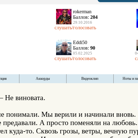
rokerman
Баллов:
204
29.10.2016
слушать/голосовать
Eddi50
Баллов:
90
05.02.2025
0
слушать/голосовать
с
пция
Аккорды
Видеоклип
Ноты и п
 Не виновата.

е понимали. Мы верили и начинали вновь.

е предавали. А просто поменяли на любовь.

тел куда-то. Сквозь грозы, ветры, вечную пур