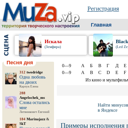
Регистрация
Главная
Искала
Blac
(Земфира)
(Led Ze
Песня дня
0—9
А
Б
В
Г
Д
Е
312
twodridge
0—9
A
B
C
D
E
F
Одна любовь
Из кино и мультфиль
на двоих
Карпук Елена
288
Angelochek_ms
Слова остались
Найти минусо
мне
в Яндексе
Литвинкович Евгений
184
Marinajazz
&
SkT
Примеры исполнения 