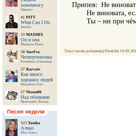
Припев:	Не виновата — ветром поёт весна. Не виновата, даже когда ушла.

понемногу
Ефимыч
	Не виновата, если вернёшься вновь. Ты – ни при чём, виною всему — любовь.

41
PITT
	Ты – ни при ч
What Can I Do
Smokie
33
MAXMIX
Он и она
Шакиров Ринат
Текст песни добавил(а)
FreshAir
10.09.201
30
StarFox
Четвертиночка
Розенбаум Александр
27
Karvaiv
Как много
хороших людей
Михайлов Олег
27
Nissan66
Над облаками
Ярмольник Леонид
Песня недели
525
Yanika
Алмаз
Мон Алиса