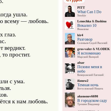
.

PITT
What Can I Do
Smokie
Lenochka
&
Dashina
Вокализ 10
Вокализы
 глаз.

kir4
Разговор
с.

Соловьев-Седой Василий
 вердикт.

gros-valer
&
VLODEK
Я вспоминаю
то простит.

Марский Валерий
alsar
Позови меня в
небо
Кемеровский Евгений
ли с ума.

ifanow2
Темная ночь
ьзя.

Богословский Никита
в.

akononov6690
ётся к нам любовь.

В городском саду
Трошин Владимир