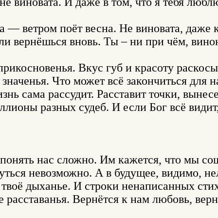
не виновата. И даже в том, что я тебя люблю
рикосновенья. Вкус губ и красоту раскосых
значенья. Что может всё закончиться для на
знь сама рассудит. Расставит точки, вынесет
лионы разных судеб. И если Бог всё видит, 
 понять нас сложно. Им кажется, что мы сош
ться невозможно. А в будущее, видимо, нел
твоё дыханье. И строки ненаписанных стихо
е расставанья. Вернётся к нам любовь, верн