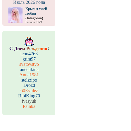
Июль 2026 года
Крылья моей
любви
(Jalagonia)
Баллов: 659
С
Д
н
е
м
Р
о
ж
д
е
н
и
я
!
leon4763
grim97
svatovstvo
anechkina
Anna1981
stelszipo
Drozd
60Evulez
BibiKing70
ivasyuk
Painka