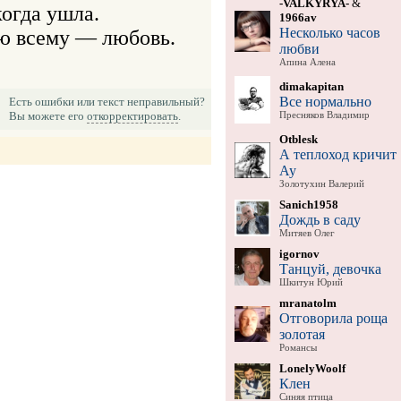
-VALKYRYA-
&
1966av
Несколько часов
любви
Апина Алена
dimakapitan
Все нормально
Есть ошибки или текст неправильный?
Вы можете его
откорректировать
.
Пресняков Владимир
Otblesk
А теплоход кричит
Ау
Золотухин Валерий
Sanich1958
Дождь в саду
Митяев Олег
igornov
Танцуй, девочка
Шкитун Юрий
mranatolm
Отговорила роща
золотая
Романсы
LonelyWoolf
Клен
Синяя птица