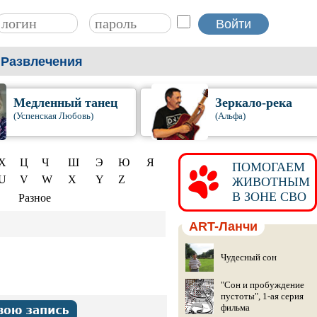
Развлечения
Медленный танец
Зеркало-река
(Успенская Любовь)
(Альфа)
Х
Ц
Ч
Ш
Э
Ю
Я
ПОМОГАЕМ
U
V
W
X
Y
Z
ЖИВОТНЫМ
В ЗОНЕ СВО
Разное
ART-Ланчи
Чудесный сон
"Сон и пробуждение
пустоты", 1-ая серия
фильма