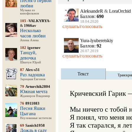
Песня о первой
любви
Музыка из
AleksandeR
&
LoraOrchid
кинофильмов
Баллов:
690
105
-VALKYRYA-
18.04.2020
&
1966av
слушать/голосовать
Несколько
часов любви
Yura-lyuberetskiy
Апина Алена
Баллов:
92
102
igornov
26.07.2019
Танцуй,
слушать/голосовать
девочка
Шкитун Юрий
87
Alex-s51
Текст
Раз ладошка
Транскри
Зарицкая Евгения
79
Arturchik2804
Южная мечта
Кричевский Гарик —
Ждамиров Владимир
76
8911083
Мы ничего с тобой н
Песня Яшки
Цыгана
Я понял, что меня н
Неуловимые мстители
Я так старался, я ле
69
Sanich1958
Дождь в саду