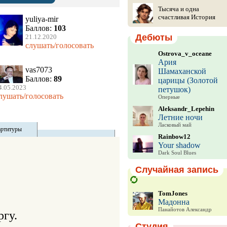
Тысяча и одна
счастливая История
yuliya-mir
Баллов:
103
Дебюты
21.12.2020
слушать/голосовать
Ostrova_v_oceane
Ария
vas7073
Шамаханской
Баллов:
89
царицы (Золотой
4.05.2023
петушок)
лушать/голосовать
Оперные
Aleksandr_Lepehin
Летние ночи
Ласковый май
артитуры
Rainbow12
Your shadow
Dark Soul Blues
Случайная запись
TomJones
Мадонна
Панайотов Александр
гу.

Студия