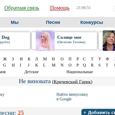
Обратная связь
Помощь
21:06:52
Мы
Песни
Конкурсы
k Dog
Солнце мое
ppelin)
(Овсиенко Татьяна)
Ж
З
И
К
Л
М
Н
О
П
Р
С
Т
У
Ф
G
H
I
J
K
L
M
N
O
P
Q
R
S
T
мов
Детские
Национальные
Не виновата
(
Кричевский Гарик
)
вку
Найти минусовку
в Google
песни:
25