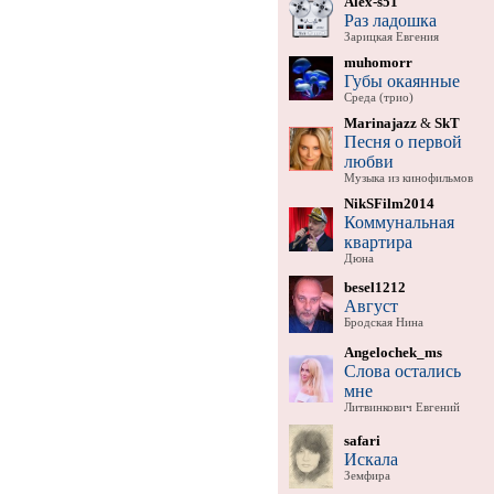
Alex-s51
Раз ладошка
Зарицкая Евгения
muhomorr
Губы окаянные
Среда (трио)
Marinajazz
&
SkT
Песня о первой
любви
Музыка из кинофильмов
NikSFilm2014
Коммунальная
квартира
Дюна
besel1212
Август
Бродская Нина
Angelochek_ms
Слова остались
мне
Литвинкович Евгений
safari
Искала
Земфира