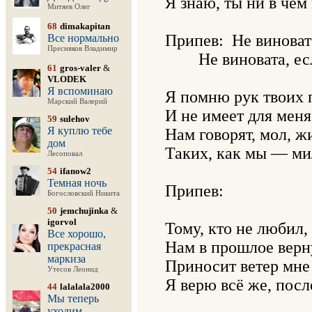
Я знаю, ты ни в чём 
Митяев Олег
68
dimakapitan
Припев:	Не виновата — ветром поёт весна. Не виновата, даже когда ушла.

Все нормально
Пресняков Владимир
	Не виновата, если вернёшься вновь. Ты – ни при чём, виною всему — любовь.

61
gros-valer
&
VLODEK
Я вспоминаю
Я помню рук твоих п
Марский Валерий
И не имеет для меня 
59
sulehov
Я куплю тебе
Нам говорят, мол, жи
дом
Таких, как мы — мил
Лесоповал
54
ifanow2
Темная ночь
Припев:

Богословский Никита
50
jemchujinka
&
igorvol
Тому, кто не любил,
Все хорошо,
Нам в прошлое верну
прекрасная
маркиза
Приносит ветер мне 
Утесов Леонид
Я верю всё же, посл
44
lalalala2000
Мы теперь
уходим