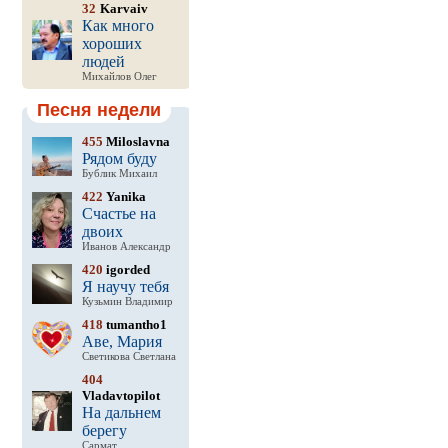
32
Karvaiv
Как много
хороших
людей
Михайлов Олег
Песня недели
455
Miloslavna
Рядом буду
Бублик Михаил
422
Yanika
Счастье на
двоих
Иванов Александр
420
igorded
Я научу тебя
Кузьмин Владимир
418
tumantho1
Аве, Мария
Светикова Светлана
404
Vladavtopilot
На дальнем
берегу
Сармат