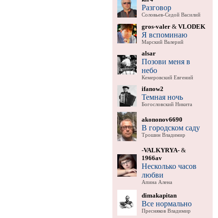
Разговор
Соловьев-Седой Василий
gros-valer
&
VLODEK
Я вспоминаю
Марский Валерий
alsar
Позови меня в
небо
Кемеровский Евгений
ifanow2
Темная ночь
Богословский Никита
akononov6690
В городском саду
Трошин Владимир
-VALKYRYA-
&
1966av
Несколько часов
любви
Апина Алена
dimakapitan
Все нормально
Пресняков Владимир