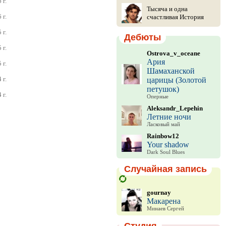
 г.
Тысяча и одна
 г.
счастливая История
 г.
Дебюты
 г.
Ostrova_v_oceane
Ария
 г.
Шамаханской
 г.
царицы (Золотой
петушок)
 г.
Оперные
Aleksandr_Lepehin
Летние ночи
Ласковый май
Rainbow12
Your shadow
Dark Soul Blues
Случайная запись
gournay
Макарена
Минаев Сергей
Студия