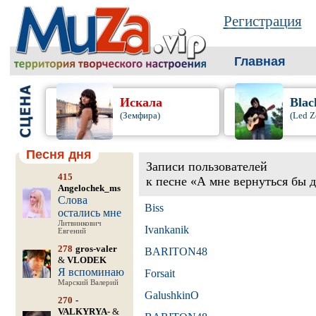
Регистрация
Главная
Искала
Blac
(Земфира)
(Led Z
Песня дня
Записи пользователей
415
к песне «А мне вернуться бы 
Angelochek_ms
Слова
Biss
остались мне
Литвинкович
Ivankanik
Евгений
278
gros-valer
BARITON48
&
VLODEK
Я вспоминаю
Forsait
Марский Валерий
GalushkinO
270
-
VALKYRYA-
&