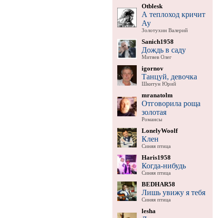
Otblesk
А теплоход кричит
Ау
Золотухин Валерий
Sanich1958
Дождь в саду
Митяев Олег
igornov
Танцуй, девочка
Шкитун Юрий
mranatolm
Отговорила роща
золотая
Романсы
LonelyWoolf
Клен
Синяя птица
Haris1958
Когда-нибудь
Синяя птица
BEDHAR58
Лишь увижу я тебя
Синяя птица
lesha