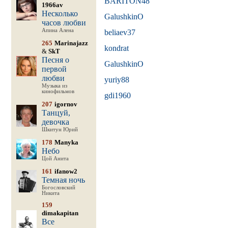
BARITON48
1966av
Несколько
GalushkinO
часов любви
Апина Алена
beliaev37
265
Marinajazz
kondrat
&
SkT
Песня о
GalushkinO
первой
любви
yuriy88
Музыка из
кинофильмов
gdi1960
207
igornov
Танцуй,
девочка
Шкитун Юрий
178
Manyka
Небо
Цой Анита
161
ifanow2
Темная ночь
Богословский
Никита
159
dimakapitan
Все