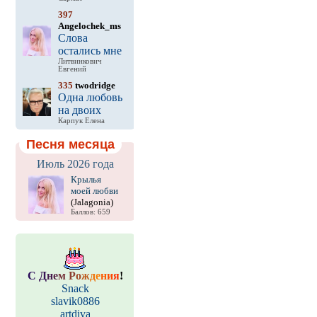
397
Angelochek_ms
Слова
остались мне
Литвинкович
Евгений
335
twodridge
Одна любовь
на двоих
Карпук Елена
Песня месяца
Июль 2026 года
Крылья
моей любви
(Jalagonia)
Баллов: 659
С
Д
н
е
м
Р
о
ж
д
е
н
и
я
!
Snack
slavik0886
artdiva