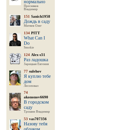
нормально
Пресняков
Владимир
151
Sanich1958
Дождь в саду
Митяев Олег
134
PITT
What Can I
Do
Smokie
124
Alex-s51
Раз ладошка
Зарицкая Евгения
77
sulehov
Я куплю тебе
дом
Лесоповал
74
akononov6690
В городском
саду
Трошин Владимир
53
vas707356
Назову тебя
облаком