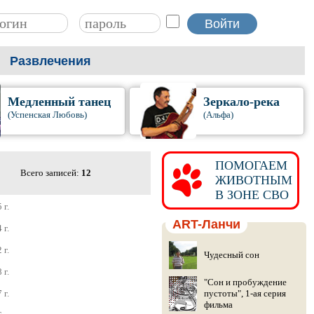
Развлечения
Медленный танец
Зеркало-река
(Успенская Любовь)
(Альфа)
ПОМОГАЕМ
Всего записей:
12
ЖИВОТНЫМ
В ЗОНЕ СВО
 г.
ART-Ланчи
 г.
 г.
Чудесный сон
 г.
"Сон и пробуждение
 г.
пустоты", 1-ая серия
фильма