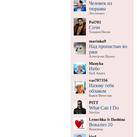
Человек из
тюрьмы
Лесоповал
Pol701
Сочи
Токарев Вилли
marinka9
Над пропастью во
ржи
Аллегрова Ирина
Manyka
Небо
Цой Анита
vas707356
Назову тебя
облаком
Быков Вячеслав
PITT
What Can I Do
Smokie
Lenochka
&
Dashina
Вокализ 10
Вокализы
kir4