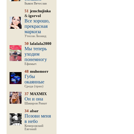
Быков Вячеслав
51
jemchujinka
&
igorvol
Все хорошо,
прекрасная
маркиза
Утесов Леонид
50
lalalala2000
Мы теперь
уходим
понемногу
Ефимыч
48
muhomorr
Губы
окаянные
Среда (трио)
37
MAXMIX
Он и она
Шакиров Ринат
34
alsar
Позови меня
в небо
Кемеровский
Евгений