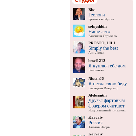
Biss
Геологи
Бржевская Ирина
solnyshkin
Наше лето
Валентин Стрыкало
PROSTO_LILI
Simply the best
Ани Лорак
besel1212
Я куплю тебе дом
Лесоповал
Nissan66
Я несла свою беду
Высоцкий Владимир
Aleksantin
Друзья фартовым
фраером считают
Искусственный интеллект
Karvaiv
Россия
Тальков Игорь
Karvaiv