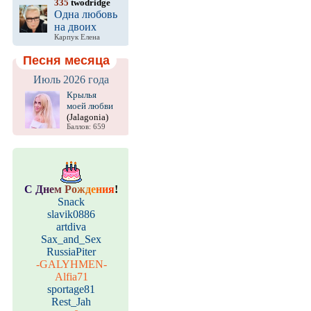
335
twodridge
Одна любовь
на двоих
Карпук Елена
Песня месяца
Июль 2026 года
Крылья
моей любви
(Jalagonia)
Баллов: 659
С
Д
н
е
м
Р
о
ж
д
е
н
и
я
!
Snack
slavik0886
artdiva
Sax_and_Sex
RussiaPiter
-GALYHMEN-
Alfia71
sportage81
Rest_Jah