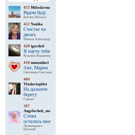
455
Miloslavna
Рядом буду
Бублик Михаил
422
Yanika
Счастье на
двоих
Иванов Александр
420
igorded
Я научу тебя
Кузьмин Владимир
418
tumantho1
Аве, Мария
Светикова Светлана
404
Vladavtopilot
На дальнем
берегу
Сармат
397
Angelochek_ms
Слова
остались мне
Литвинкович
Евгений