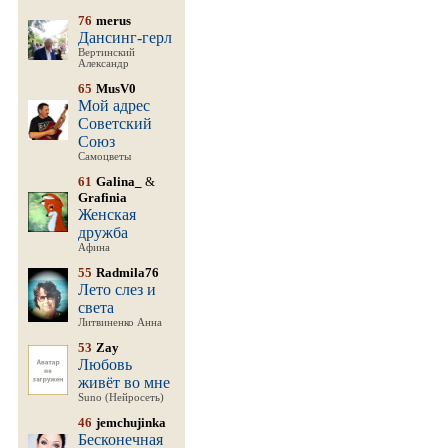
76
merus
Дансинг-герл
Вертинский
Александр
65
MusV0
Мой адрес
Советский
Союз
Самоцветы
61
Galina_
&
Grafinia
Женская
дружба
Афина
55
Radmila76
Лето слез и
света
Литвиненко Анна
53
Zay
Любовь
живёт во мне
Suno (Нейросеть)
46
jemchujinka
Бесконечная