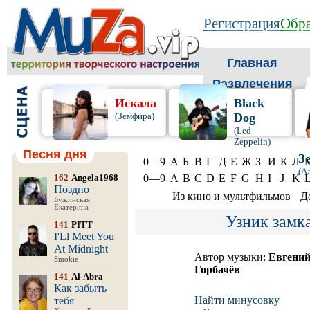
Регистрация
Обра
Главная
Развлечения
Искала
Black
(Земфира)
Dog
(Led
Zeppelin)
Песня дня
З
0—9
А
Б
В
Г
Д
Е
Ж
З
И
К
Л
(А
162
Angela1968
0—9
A
B
C
D
E
F
G
H
I
J
K
Поздно
Из кино и мультфильмов
Д
Бужинская
Екатерина
Узник замк
141
PITT
I'Ll Meet You
At Midnight
Автор музыки:
Евгени
Smokie
Горбачёв
141
Al-Abra
Как забыть
Найти минусовку
тебя