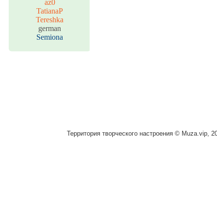
az0
TatianaP
Tereshka
german
Semiona
Территория творческого настроения © Muza.vip, 2