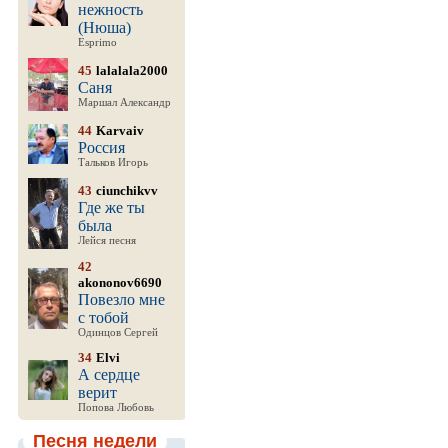
нежность
(Нюша)
Esprimo
45
lalalala2000
Саня
Маршал Александр
44
Karvaiv
Россия
Тальков Игорь
43
ciunchikvv
Где же ты
была
Лейся песня
42
akononov6690
Повезло мне
с тобой
Одинцов Сергей
34
Elvi
А сердце
верит
Попова Любовь
Песня недели