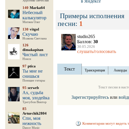
в Яндексе
Хурсенко Вячеслав
140
Marka64
Небесный
Примеры исполнения
калькулятор
песни:
1
Митяев Олег
130
vitgol
Скучаю
studio265
Исакова Светлана
Баллов:
30
126
30.05.2026
dimakapitan
слушать/голосовать
Чистый лист
Нэнси
97
ptica
Текст
Транскрипция
Аккорды
Ты мне не
снишься
Поющие гитары
Текст песни в нас
95
serweb
Ах, судьба
Зарегистрируйтесь
или
войд
моя, злодейка
Трегубов Виктор
85
Arturchik2804
Спи, моя
нежность
Комментарии могут видеть т
Dance Music