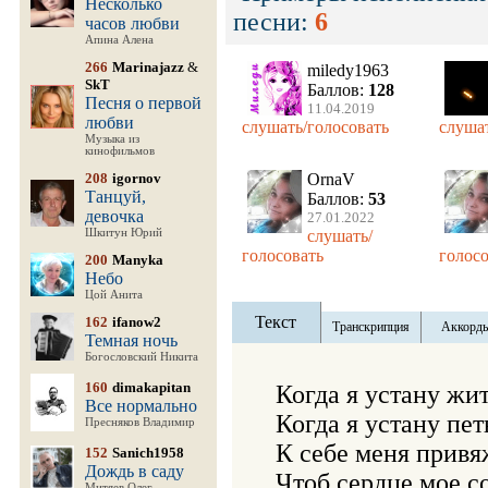
Несколько
песни:
6
часов любви
Апина Алена
266
Marinajazz
&
miledy1963
SkT
Баллов:
128
Песня о первой
11.04.2019
любви
слушать/голосовать
слушат
Музыка из
кинофильмов
208
igornov
OrnaV
Танцуй,
Баллов:
53
девочка
27.01.2022
Шкитун Юрий
слушать/
голосовать
голосо
200
Manyka
Небо
Цой Анита
Текст
162
ifanow2
Транскрипция
Аккорд
Темная ночь
Богословский Никита
160
dimakapitan
Когда я устану жить
Все нормально
Когда я устану петь
Пресняков Владимир
К себе меня привяж
152
Sanich1958
Дождь в саду
Чтоб сердце мое со
Митяев Олег