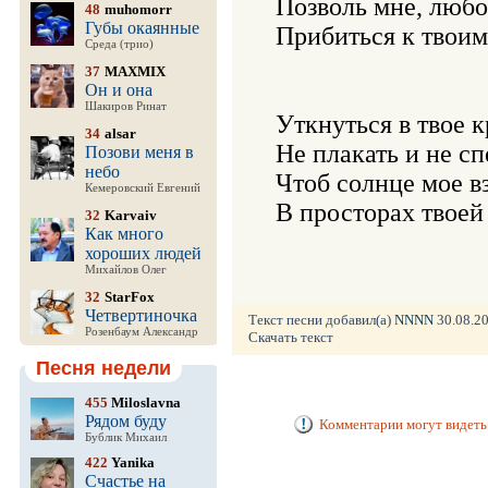
Позволь мне, любов
48
muhomorr
Губы окаянные
Прибиться к твоим 
Среда (трио)
37
MAXMIX
Он и она
Шакиров Ринат
Уткнуться в твое к
34
alsar
Не плакать и не сп
Позови меня в
небо
Чтоб солнце мое в
Кемеровский Евгений
В просторах твоей
32
Karvaiv
Как много
хороших людей
Михайлов Олег
32
StarFox
Четвертиночка
Текст песни добавил(а)
NNNN
30.08.20
Розенбаум Александр
Скачать текст
Песня недели
455
Miloslavna
Рядом буду
Комментарии могут видеть 
Бублик Михаил
422
Yanika
Счастье на