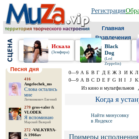
Регистрация
Обра
Главная
Развлечения
Искала
Black
(Земфира)
Dog
(Led
Zeppelin)
Песня дня
0—9
А
Б
В
Г
Д
Е
Ж
З
И
К
Л
416
0—9
A
B
C
D
E
F
G
H
I
J
K
Angelochek_ms
Из кино и мультфильмов
Слова остались
мне
Когда я уста
Литвинкович Евгений
279
gros-valer
&
VLODEK
Найти минусовку
Я вспоминаю
в Яндексе
Марский Валерий
272
-VALKYRYA-
&
1966av
Примеры исполнения