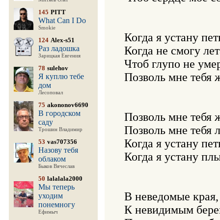
145
PITT
What Can I Do
Smokie
Когда я устану петь
124
Alex-s51
Раз ладошка
Когда не смогу лета
Зарицкая Евгения
Чтоб глупо не умер
78
sulehov
Позволь мне тебя ж
Я куплю тебе
дом
Лесоповал
75
akononov6690
В городском
Позволь мне тебя ж
саду
Позволь мне тебя л
Трошин Владимир
Когда я устану петь
53
vas707356
Назову тебя
Когда я устану плы
облаком
Быков Вячеслав
50
lalalala2000
Мы теперь
В неведомые края,

уходим
понемногу
К невидимым берег
Ефимыч