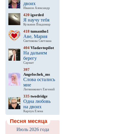
двоих
Иванов Александр
420
igorded
Я научу тебя
Кузьмин Владимир
418
tumantho1
Аве, Мария
Светикова Светлана
404
Vladavtopilot
На дальнем
берегу
Сармат
397
Angelochek_ms
Слова остались
мне
Литвинкович Евгений
335
twodridge
Одна любовь
на двоих
Карпук Елена
Песня месяца
Июль 2026 года