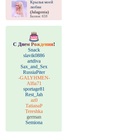
Крылья моей
любви
(Jalagonia)
Баллов: 659
С
Д
н
е
м
Р
о
ж
д
е
н
и
я
!
Snack
slavik0886
artdiva
Sax_and_Sex
RussiaPiter
-GALYHMEN-
Alfia71
sportage81
Rest_Jah
az0
TatianaP
Tereshka
german
Semiona