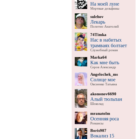
На моей луне
Мертвые дельфины
sulehov
Лекарь
Полотно Анатолий
74Timka
Нас в набитых
трамваях болтает
Служебный роман
Marka64
Как мне быть
Серов Александр
Angelochek_ms
Солнце мое
Овсиенко Татьяна
akononov6690
Алый тюльпан
Шоколад
mranatolm
Осенняя роса
Романсы
Boris907
Вокализ 15