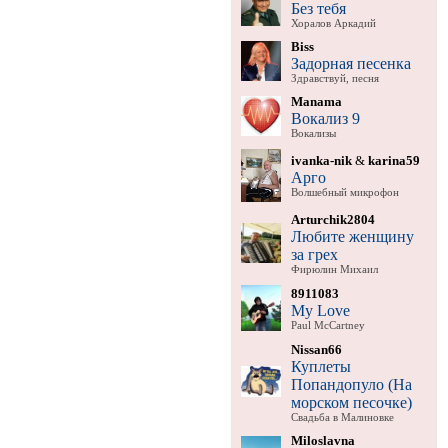
Без тебя
Хоралов Аркадий
Biss
Задорная песенка
Здравствуй, песня
Manama
Вокализ 9
Вокализы
ivanka-nik
&
karina59
Арго
Волшебный микрофон
Arturchik2804
Любите женщину
за грех
Фирюлин Михаил
8911083
My Love
Paul McCartney
Nissan66
Куплеты
Попандопуло (На
морском песочке)
Свадьба в Малиновке
Miloslavna