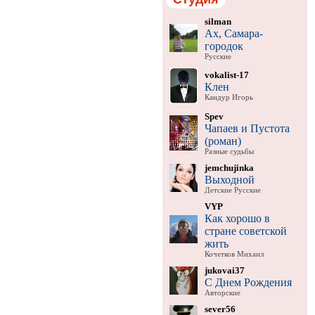
silman
Ах, Самара-
городок
Русские
vokalist-17
Клен
Кандур Игорь
Spev
Чапаев и Пустота
(роман)
Разные судьбы
jemchujinka
Выходной
Детские Русские
VYP
Как хорошо в
стране советской
жить
Кочетков Михаил
jukovai37
С Днем Рождения
Авторские
sever56