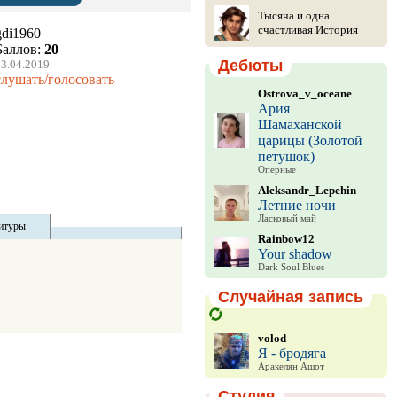
Тысяча и одна
счастливая История
gdi1960
Баллов:
20
Дебюты
3.04.2019
слушать/голосовать
Ostrova_v_oceane
Ария
Шамаханской
царицы (Золотой
петушок)
Оперные
Aleksandr_Lepehin
Летние ночи
Ласковый май
итуры
Rainbow12
Your shadow
Dark Soul Blues
Случайная запись
volod
Я - бродяга
Аракелян Ашот
Студия