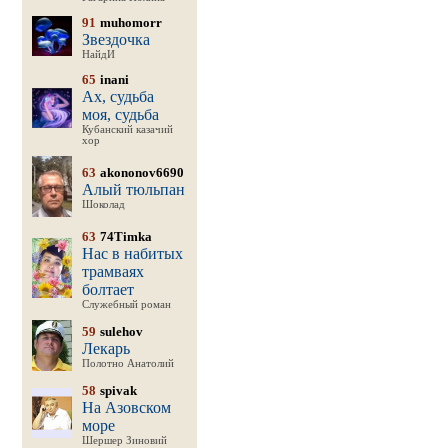
91
muhomorr
Звездочка
НайдИ
65
inani
Ах, судьба
моя, судьба
Кубанский казачий
хор
63
akononov6690
Алый тюльпан
Шоколад
63
74Timka
Нас в набитых
трамваях
болтает
Служебный роман
59
sulehov
Лекарь
Полотно Анатолий
58
spivak
На Азовском
море
Шершер Зиновий