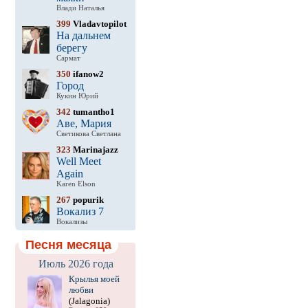
Влади Наталья
399
Vladavtopilot
На дальнем
берегу
Сармат
350
ifanow2
Город
Кукин Юрий
342
tumantho1
Аве, Мария
Светикова Светлана
323
Marinajazz
Well Meet
Again
Karen Elson
267
popurik
Вокализ 7
Вокализы
Песня месяца
Июль 2026 года
Крылья моей
любви
(Jalagonia)