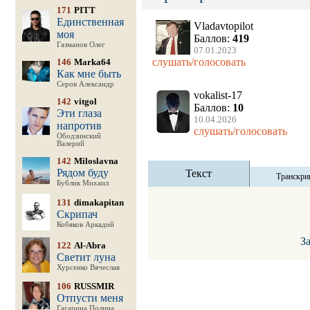
171
PITT
Единственная
Vladavtopilot
моя
Баллов:
419
Газманов Олег
07.01.2023
слушать/голосовать
146
Marka64
Как мне быть
Серов Александр
vokalist-17
142
vitgol
Баллов:
10
Эти глаза
10.04.2026
напротив
слушать/голосовать
Ободзинский
Валерий
142
Miloslavna
Рядом буду
Текст
Транскри
Бублик Михаил
131
dimakapitan
Скрипач
Кобяков Аркадий
З
122
Al-Abra
Светит луна
Хурсенко Вячеслав
106
RUSSMIR
Отпусти меня
Гагарина Полина