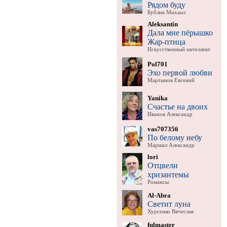
Рядом буду
Бублик Михаил
Aleksantin
Дала мне пёрышко
Жар-птица
Искусственный интеллект
Pol701
Эхо первой любви
Мартынов Евгений
Yanika
Счастье на двоих
Иванов Александр
vas707356
По белому небу
Маршал Александр
lori
Отцвели
хризантемы
Романсы
Al-Abra
Светит луна
Хурсенко Вячеслав
fulmaster