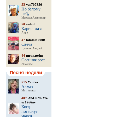
55
vas707356
По белому
небу
Маршал Александр
50
volod
Карие глаза
Ахра
47
lalalala2000
Свеча
Гранкин Андрей
44
mranatolm
Осенняя роса
Романсы
Песня недели
515
Yanika
Алмаз
Мон Алиса
407
-VALKYRYA-
&
1966av
Когда
погаснут
маяки