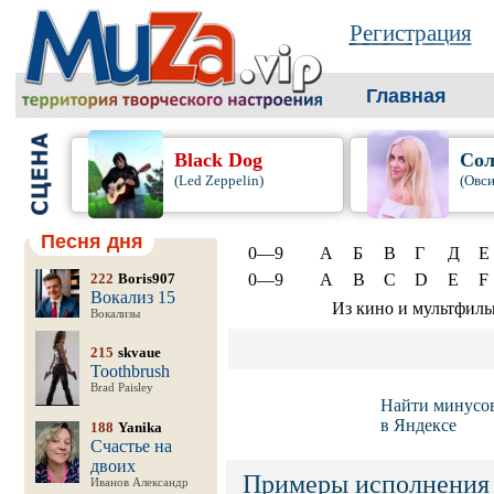
Регистрация
Главная
Black Dog
Сол
(Led Zeppelin)
(Овси
Песня дня
0—9
А
Б
В
Г
Д
Е
222
Boris907
0—9
A
B
C
D
E
F
Вокализ 15
Из кино и мультфил
Вокализы
215
skvaue
Toothbrush
Brad Paisley
Найти минусо
в Яндексе
188
Yanika
Счастье на
двоих
Примеры исполнения
Иванов Александр