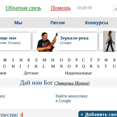
Обратная связь
Помощь
10:21:00
Мы
Песни
Конкурсы
нце мое
Зеркало-река
енко Татьяна)
(Альфа)
Ж
З
И
К
Л
М
Н
О
П
Р
С
Т
У
Ф
Х
G
H
I
J
K
L
M
N
O
P
Q
R
S
T
U
ьмов
Детские
Национальные
Дай нам Бог
(
Эмирова Ирина
)
вку
Найти минусовку
в Google
 песни:
4