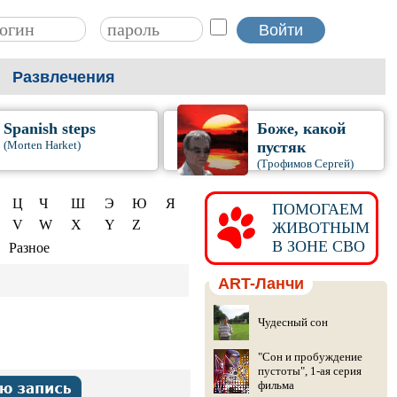
Развлечения
Spanish steps
Боже, какой
(Morten Harket)
пустяк
(Трофимов Сергей)
Ц
Ч
Ш
Э
Ю
Я
ПОМОГАЕМ
V
W
X
Y
Z
ЖИВОТНЫМ
В ЗОНЕ СВО
Разное
ART-Ланчи
Чудесный сон
"Сон и пробуждение
пустоты", 1-ая серия
фильма