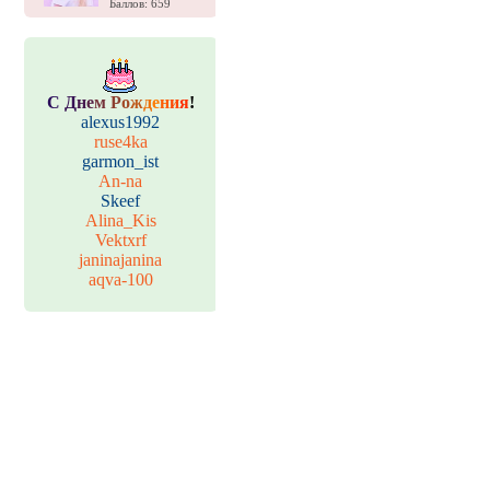
Баллов: 659
С
Д
н
е
м
Р
о
ж
д
е
н
и
я
!
alexus1992
ruse4ka
garmon_ist
An-na
Skeef
Alina_Kis
Vektxrf
janinajanina
aqva-100