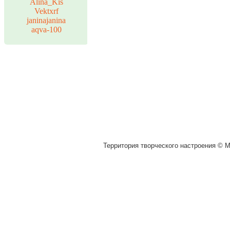
Alina_Kis
Vektxrf
janinajanina
aqva-100
Территория творческого настроения © Mu