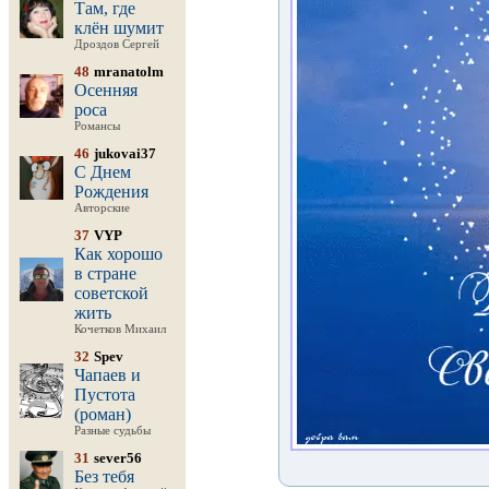
Там, где
клён шумит
Дроздов Сергей
48
mranatolm
Осенняя
роса
Романсы
46
jukovai37
С Днем
Рождения
Авторские
37
VYP
Как хорошо
в стране
советской
жить
Кочетков Михаил
32
Spev
Чапаев и
Пустота
(роман)
Разные судьбы
31
sever56
Без тебя