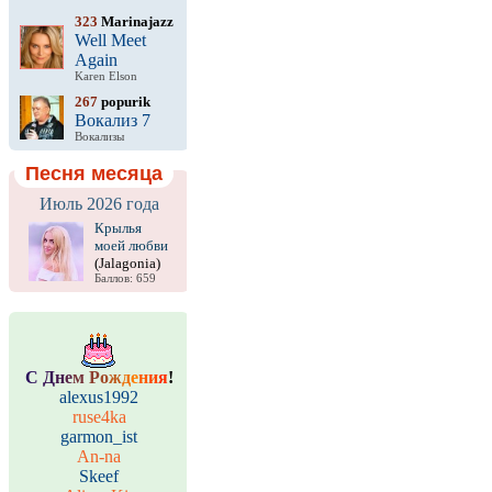
323
Marinajazz
Well Meet
Again
Karen Elson
267
popurik
Вокализ 7
Вокализы
Песня месяца
Июль 2026 года
Крылья
моей любви
(Jalagonia)
Баллов: 659
С
Д
н
е
м
Р
о
ж
д
е
н
и
я
!
alexus1992
ruse4ka
garmon_ist
An-na
Skeef