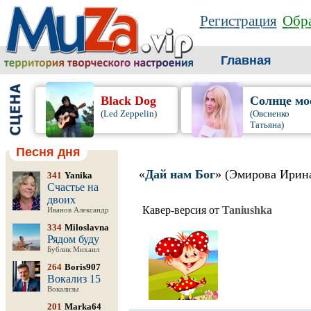
Регистрация
Обра
Главная
Black Dog
Солнце мо
(Led Zeppelin)
(Овсиенко
Татьяна)
Песня дня
«
Дай нам Бог
» (Эмирова Ирин
341
Yanika
Счастье на
двоих
Кавер-версия от
Taniushka
Иванов Александр
334
Miloslavna
Рядом буду
Бублик Михаил
264
Boris907
Вокализ 15
Вокализы
201
Marka64