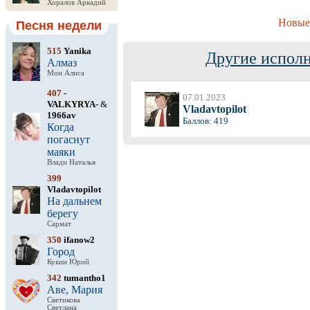
Хоралов Аркадий
Новые
Песня недели
515
Yanika
Другие исполн
Алмаз
Мон Алиса
407
-
07.01.2023
VALKYRYA-
&
Vladavtopilot
1966av
Баллов: 419
Когда
погаснут
маяки
Влади Наталья
399
Vladavtopilot
На дальнем
берегу
Сармат
350
ifanow2
Город
Кукин Юрий
342
tumantho1
Аве, Мария
Светикова
Светлана