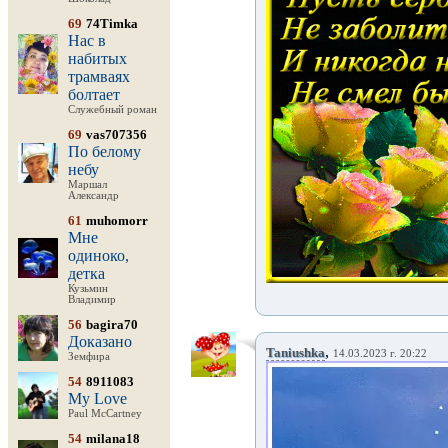
69
74Timka
Нас в
набитых
трамваях
болтает
Служебный роман
69
vas707356
По белому
небу
Маршал
Александр
61
muhomorr
Мне
одиноко,
детка
Кузьмин
Владимир
56
bagira70
Доказано
,
Taniushka
14.03.2023 г. 20:22
Земфира
54
8911083
My Love
Paul McCartney
54
milana18