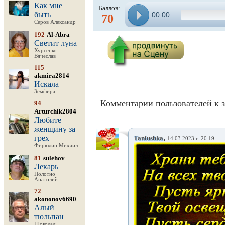
Как мне
Баллов:
быть
00:00
70
Серов Александр
192
Al-Abra
Светит луна
Хурсенко
Вячеслав
115
akmira2814
Искала
Земфира
Комментарии пользователей к з
94
Arturchik2804
Любите
женщину за
,
грех
Taniushka
14.03.2023 г. 20:19
Фирюлин Михаил
81
sulehov
Лекарь
Полотно
Анатолий
72
akononov6690
Алый
тюльпан
Шоколад