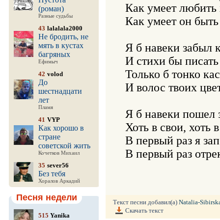
Как умеет любить х
(роман)
Разные судьбы
Как умеет он быть
43
lalalala2000
Не бродить, не
мять в кустах
Я б навеки забыл к
багряных
И стихи бы писать 
Ефимыч
Только б тонко кас
42
volod
До
И волос твоих цвет
шестнадцати
лет
Пламя
Я б навеки пошел з
41
VYP
Хоть в свои, хоть в
Как хорошо в
стране
В первый раз я зап
советской жить
Кочетков Михаил
35
sever56
Без тебя
Хоралов Аркадий
Песня недели
Текст песни добавил(а)
Natalia-Sibirsk
Скачать текст
515
Yanika