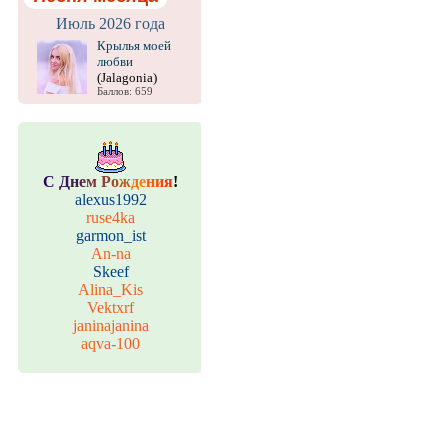
Июль 2026 года
Крылья моей
любви
(Jalagonia)
Баллов: 659
С
Д
н
е
м
Р
о
ж
д
е
н
и
я
!
alexus1992
ruse4ka
garmon_ist
An-na
Skeef
Alina_Kis
Vektxrf
janinajanina
aqva-100