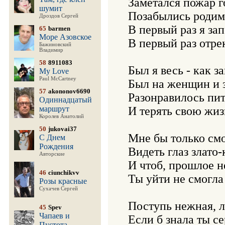
Заметался пожар го
шумит
Позабылись родимы
Дроздов Сергей
В первый раз я зап
65
barmen
Море Азовское
В первый раз отре
Бажиновский
Владимир
58
8911083
Был я весь - как з
My Love
Paul McCartney
Был на женщин и з
57
akononov6690
Разонравилось пить
Одиннадцатый
маршрут
И терять свою жизн
Королев Анатолий
50
jukovai37
Мне бы только смот
С Днем
Рождения
Видеть глаз злато-
Авторские
И чтоб, прошлое не
46
ciunchikvv
Ты уйти не смогла 
Розы красные
Сухачев Сергей
Поступь нежная, ле
45
Spev
Чапаев и
Если б знала ты с
Пустота