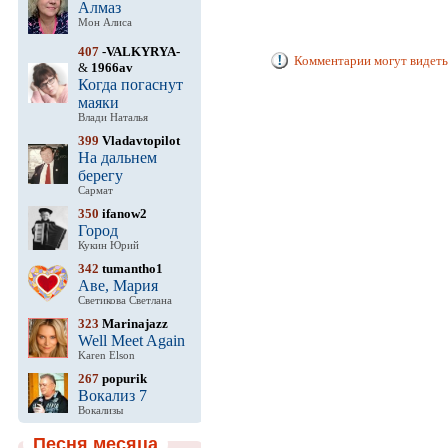
Алмаз
Мон Алиса
407
-VALKYRYA-
Комментарии могут видеть
&
1966av
Когда погаснут
маяки
Влади Наталья
399
Vladavtopilot
На дальнем
берегу
Сармат
350
ifanow2
Город
Кукин Юрий
342
tumantho1
Аве, Мария
Светикова Светлана
323
Marinajazz
Well Meet Again
Karen Elson
267
popurik
Вокализ 7
Вокализы
Песня месяца