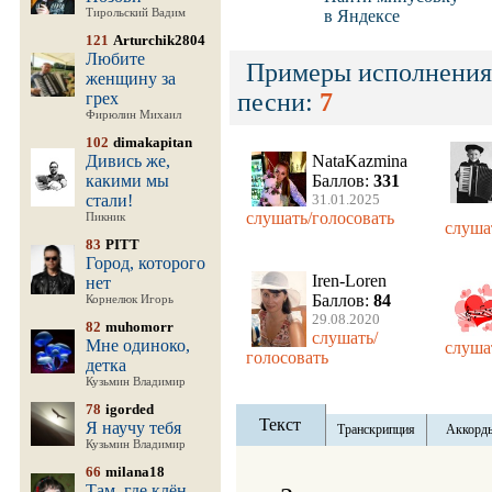
Тирольский Вадим
в Яндексе
121
Arturchik2804
Любите
Примеры исполнения
женщину за
песни:
7
грех
Фирюлин Михаил
102
dimakapitan
Дивись же,
NataKazmina
какими мы
Баллов:
331
стали!
31.01.2025
слушать/голосовать
Пикник
слуша
83
PITT
Город, которого
Iren-Loren
нет
Баллов:
84
Корнелюк Игорь
29.08.2020
82
muhomorr
слушать/
Мне одиноко,
слуша
голосовать
детка
Кузьмин Владимир
78
igorded
Текст
Я научу тебя
Транскрипция
Аккорд
Кузьмин Владимир
66
milana18
Там, где клён