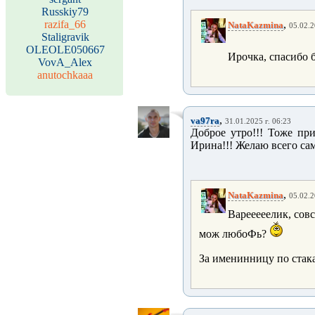
Russkiy79
razifa_66
,
NataKazmina
05.02.2
Staligravik
OLEOLE050667
Ирочка, спасибо 
VovA_Alex
anutochkaaa
,
va97ra
31.01.2025 г. 06:23
Доброе утро!!! Тоже пр
Ирина!!! Желаю всего сам
,
NataKazmina
05.02.2
Варееееелик, сов
мож любоФь?
За именинницу по стак