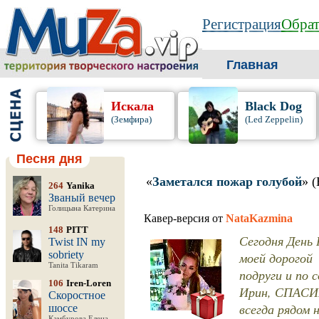
Регистрация
Обрат
Главная
Искала
Black Dog
(Земфира)
(Led Zeppelin)
Песня дня
«
Заметался пожар голубой
» 
264
Yanika
Званый вечер
Голицына Катерина
Кавер-версия от
NataKazmina
148
PITT
Сегодня День 
Twist IN my
sobriety
моей дорогой
Tanita Tikaram
подруги и по 
106
Iren-Loren
Ирин, СПАСИБ
Скоростное
всегда рядом 
шоссе
Камбурова Елена