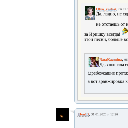
,
Olya_radost
06.02.
Да, ладно, не с
не отстаешь от 
за Иришку всегда!
этой песни, больше в
,
NataKazmina
06
Да, слышала е
(дребезжащие протя
а вот аранжировка 
,
Elen13
31.01.2025 г. 12:26