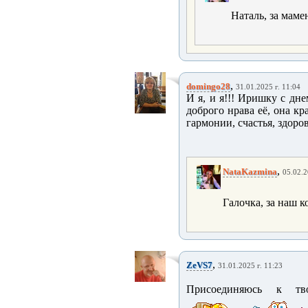
Наталь, за мам
,
domingo28
31.01.2025 г. 11:04
И я, и я!!! Иришку с дне
доброго нрава её, она кр
гармонии, счастья, здор
,
NataKazmina
05.02.2
Галочка, за наш 
,
ZeVS7
31.01.2025 г. 11:23
Присоединяюсь к тво