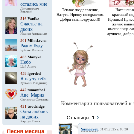
остались мне
Литвинкович
Тёплое поздравление,
Наташенька
Евгений
Натусь. Иришу поздравляю.
красивый по
516
Yanika
Добра вам, подружки!!!
Иришки! Прис
Счастье на
желаю нашей
двоих
имениннице са
лучшего, доброг
Иванов Александр
501
Miloslavna
Рядом буду
Бублик Михаил
483
Manyka
Небо
Цой Анита
459
igorded
Я научу тебя
Кузьмин Владимир
442
tumantho1
Аве, Мария
Светикова Светлана
Комментарии пользователей к 
431
twodridge
Одна любовь
на двоих
Страницы:
1
2
Карпук Елена
,
Samocvet
31.01.2025 г. 05:30
Песня месяца