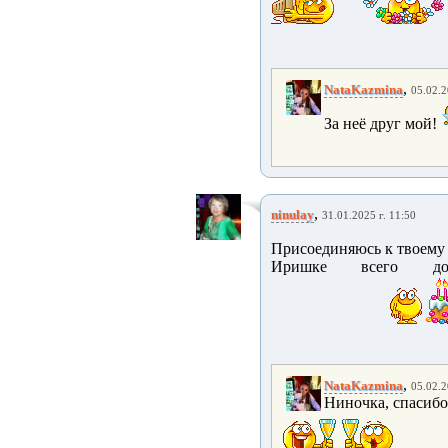
,
NataKazmina
05.02.2
За неё друг мой!
,
ninulay
31.01.2025 г. 11:50
Присоединяюсь к твоему
Иришке всего д
,
NataKazmina
05.02.2
Ниночка, спасибо