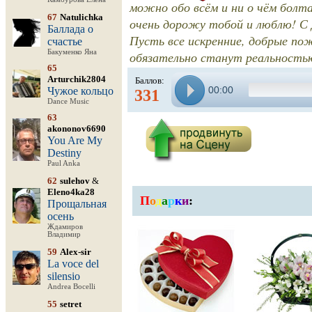
можно обо всём и ни о чём болта
67
Natulichka
очень дорожу тобой и люблю! С
Баллада о
Пусть все искренние, добрые п
счастье
Бакуменко Яна
обязательно станут реальностью
65
Arturchik2804
Баллов:
00:00
Чужое кольцо
331
Dance Music
63
akononov6690
You Are My
Destiny
Paul Anka
62
sulehov
&
Eleno4ka28
П
о
д
а
р
к
и
:
Прощальная
осень
Ждамиров
Владимир
59
Alex-sir
La voce del
silensio
Andrea Bocelli
55
setret