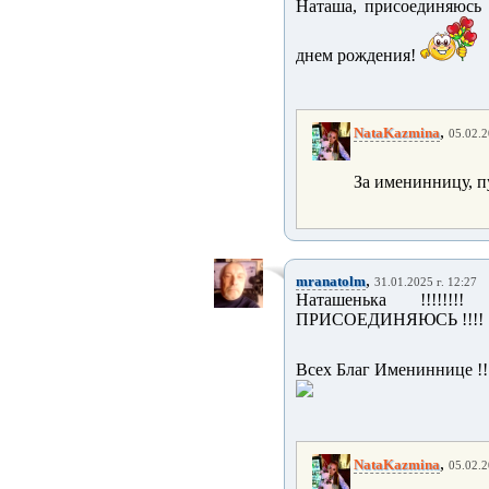
Наташа, присоединяюсь
днем рождения!
,
NataKazmina
05.02.2
За именинницу, п
,
mranatolm
31.01.2025 г. 12:27
Наташенька !!!!!!!
ПРИСОЕДИНЯЮСЬ !!!!
Всех Благ Имениннице !!!!!
,
NataKazmina
05.02.2