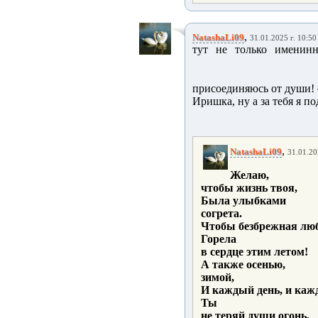
,
NatashaLi09
31.01.2025 г. 10:50
тут не только именинн
присоединяюсь от души!
Иришка, ну а за тебя я п
,
NatashaLi09
31.01.20
Желаю,
чтобы жизнь твоя,
Была улыбками
согрета.
Чтобы безбрежная лю
Горела
в сердце этим летом!
А также осенью,
зимой,
И каждый день, и каж
Ты
не теряй души огонь,