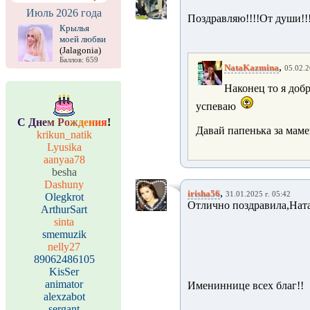
Июль 2026 года
Поздравляю!!!!От души!!
Крылья
моей любви
(Jalagonia)
Баллов: 659
,
NataKazmina
05.02.2
Наконец то я доб
успеваю
С
Д
н
е
м
Р
о
ж
д
е
н
и
я
!
Давай папенька за мам
krikun_natik
Lyusika
aanyaa78
besha
Dashuny
,
irisha56
31.01.2025 г. 05:42
Olegkrot
Отлично поздравила,Нат
ArthurSart
sinta
smemuzik
nelly27
89062486105
KisSer
animator
Имениннице всех благ!!
alexzabot
sergant