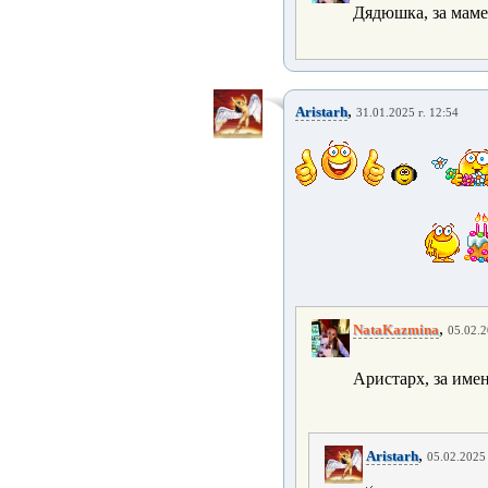
Дядюшка, за мам
,
Aristarh
31.01.2025 г. 12:54
,
NataKazmina
05.02.2
Аристарх, за им
,
Aristarh
05.02.2025 