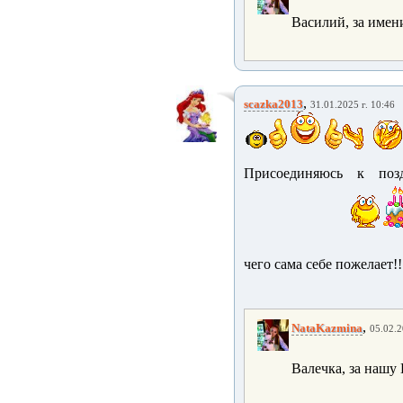
Василий, за име
,
scazka2013
31.01.2025 г. 10:46
Присоединяюсь к поз
чего сама себе пожелает!!
,
NataKazmina
05.02.2
Валечка, за наш