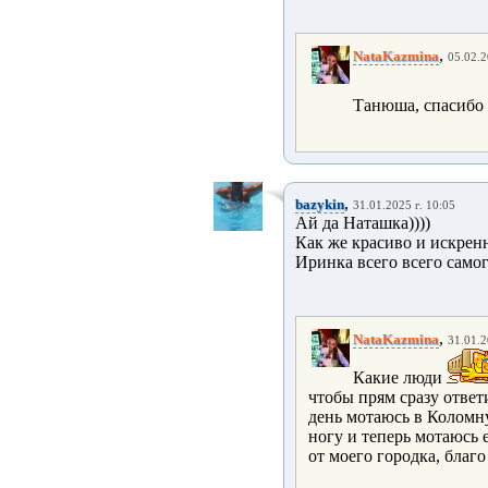
,
NataKazmina
05.02.2
Танюша, спасибо
,
bazykin
31.01.2025 г. 10:05
Ай да Наташка))))
Как же красиво и искрен
Иринка всего всего самог
,
NataKazmina
31.01.2
Какие люди
чтобы прям сразу ответи
день мотаюсь в Коломну
ногу и теперь мотаюсь 
от моего городка, благ