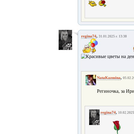
,
regina74
31.01.2025 г. 13:38
,
NataKazmina
05.02.2
Региночка, за Ир
,
regina74
10.02.2025