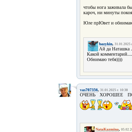
чтобы нога заживала бы
кароч, ни минуты покоя
Юле прЮвет и обнима
,
bazykin
31.01.2025 
Ай да Наташка ..
Какой комментарий....
Обнимаю тебя))))
,
vas707356
31.01.2025 г. 10:38
ОЧЕНЬ ХОРОШЕЕ ПО
,
NataKazmina
05.02.2