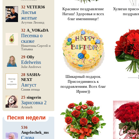
32
VETER36
Красивое поздравление
Хулиган присо
Листья
Наташ! Здоровья и всех
поздравл
желтые
благ имениннице!
Агутин Леонид
32
A_VOKaDA
Песенка о
сказке
Никитины Сергей и
Татьяна
29
Olly
Edelweiss
Julie Andrews
28
SASHA-
Шикарный подарок.
...........
NEXT
Присоединяюсь к
Август
поздравлениям. Всех благ
Синяя птица
Ирине))
25
singerin
Зарисовка 2
Aristarh
Песня недели
536
Angelochek_ms
Слова