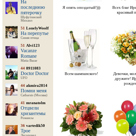
На
последнюю
Я опять опоздатый!)))
Всех благ Ир
пятерочку
красивый п
Шуфутинский
Михаил
51
LonelyWoolf
На перепутье
Синяя птица
51
Alvi123
Vacanze
Romane
Matia Bazar
44
8911083
Doctor Doctor
Всем шампанского!
Девочки, мол
UFO
дружите! Ир
рожден
44
akmira2814
Помни меня
Catharsis (Москва)
41
mranatolm
Отцвели
хризантемы
Романсы
36
vartedik50
Трое
Лесоповал