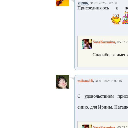
,
Z1986
31.01.2025 г. 07:00
Присоединяюсь к п
,
NataKazmina
05.02.2
Спасибо, за име
,
milana18
31.01.2025 г. 07:16
С удовольствием прис
ению, для Ирины, Наташ
,
NataKazmina
05.02.2