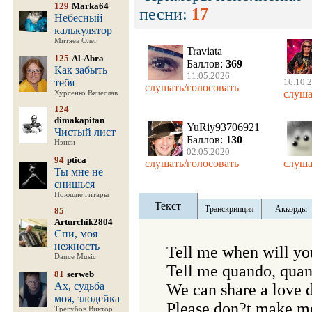
129
Marka64
песни:
17
Небесный
калькулятор
Митяев Олег
Traviata
125
Al-Abra
Баллов:
369
Как забыть
11.05.2026
тебя
16.10.
слушать/голосовать
слуша
Хурсенко Вячеслав
124
dimakapitan
YuRiy93706921
Чистый лист
Баллов:
130
Нэнси
02.05.2020
94
ptica
слушать/голосовать
слуша
Ты мне не
снишься
Поющие гитары
Текст
Транскрипция
Аккорды
85
Arturchik2804
Спи, моя
нежность
Tell me when will you
Dance Music
Tell me quando, quan
81
serweb
Ах, судьба
We can share a love d
моя, злодейка
Please don?t make me
Трегубов Виктор