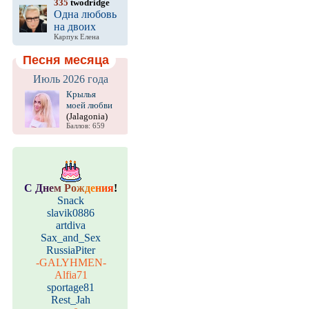
335
twodridge
Одна любовь
на двоих
Карпук Елена
Песня месяца
Июль 2026 года
Крылья
моей любви
(Jalagonia)
Баллов: 659
С
Д
н
е
м
Р
о
ж
д
е
н
и
я
!
Snack
slavik0886
artdiva
Sax_and_Sex
RussiaPiter
-GALYHMEN-
Alfia71
sportage81
Rest_Jah