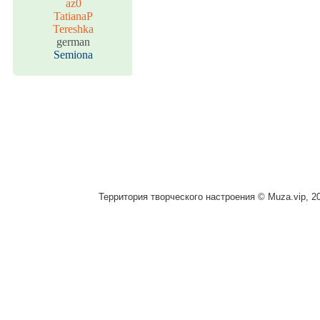
az0
TatianaP
Tereshka
german
Semiona
Территория творческого настроения © Muza.vip, 2