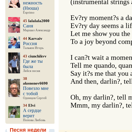
(instrumental strings 
нежность
(Нюша)
Esprimo
Ev?ry moment?s a day
45
lalalala2000
Ev?ry day seems a lif
Саня
Маршал Александр
Let me show you the 
44
Karvaiv
To a joy beyond comp
Россия
Тальков Игорь
I can?t wait a momen
43
ciunchikvv
Где же ты
Tell me quando, quan
была
Лейся песня
Say it?s me that you a
38
And then, darlin?, tel
akononov6690
Повезло мне
с тобой
Oh, my darlin?, tell 
Одинцов Сергей
34
Elvi
А сердце
верит
Попова Любовь
Песня недели