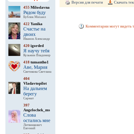
Версия для печати
Скачать тек
455
Miloslavna
Рядом буду
Бублик Михаил
422
Yanika
Комментарии могут видеть т
Счастье на
двоих
Иванов Александр
420
igorded
Я научу тебя
Кузьмин Владимир
418
tumantho1
Аве, Мария
Светикова Светлана
404
Vladavtopilot
На дальнем
берегу
Сармат
397
Angelochek_ms
Слова
остались мне
Литвинкович
Евгений