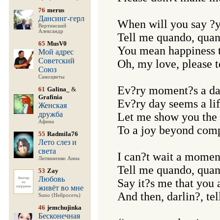
76
merus
Дансинг-герл
When will you say ?y
Вертинский
Александр
Tell me quando, quan
65
MusV0
You mean happiness t
Мой адрес
Советский
Oh, my love, please t
Союз
Самоцветы
Ev?ry moment?s a day
61
Galina_
&
Grafinia
Ev?ry day seems a lif
Женская
дружба
Let me show you the 
Афина
To a joy beyond comp
55
Radmila76
Лето слез и
света
I can?t wait a momen
Литвиненко Анна
Tell me quando, quan
53
Zay
Любовь
Say it?s me that you a
живёт во мне
And then, darlin?, tel
Suno (Нейросеть)
46
jemchujinka
Бесконечная