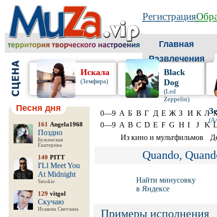
Регистрация
Обра
Главная
Развлечения
Искала
Black
(Земфира)
Dog
(Led
Zeppelin)
Песня дня
З
0—9
А
Б
В
Г
Д
Е
Ж
З
И
К
Л
(А
161
Angela1968
0—9
A
B
C
D
E
F
G
H
I
J
K
Поздно
Из кино и мультфильмов
Д
Бужинская
Екатерина
Quando, Quand
140
PITT
I'Ll Meet You
At Midnight
Найти минусовку
Smokie
в Яндексе
129
vitgol
Скучаю
Исакова Светлана
Примеры исполнения