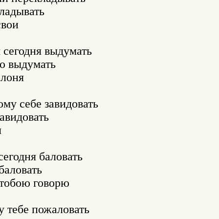
ладывать 

вои 

 сегодня выдумать 

ю выдумать 

лоня 

му себе завидовать 

авидовать 



сегодня баловать 

баловать 

тобою говорю 

 тебе пожаловать 
