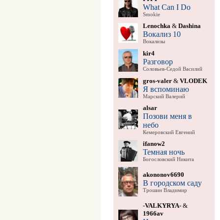
What Can I Do
Smokie
Lenochka
&
Dashina
Вокализ 10
Вокализы
kir4
Разговор
Соловьев-Седой Василий
gros-valer
&
VLODEK
Я вспоминаю
Марский Валерий
alsar
Позови меня в
небо
Кемеровский Евгений
ifanow2
Темная ночь
Богословский Никита
akononov6690
В городском саду
Трошин Владимир
-VALKYRYA-
&
1966av