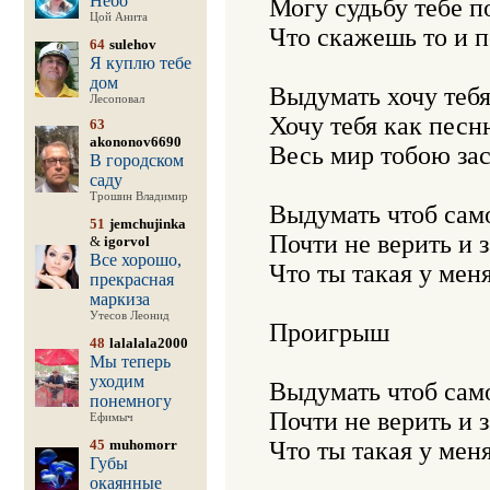
Небо
Могу судьбу тебе по
Цой Анита
Что скажешь то и п
64
sulehov
Я куплю тебе
дом
Выдумать хочу тебя
Лесоповал
Хочу тебя как песн
63
akononov6690
Весь мир тобою зас
В городском
саду
Трошин Владимир
Выдумать чтоб само
51
jemchujinka
Почти не верить и з
&
igorvol
Все хорошо,
Что ты такая у меня 
прекрасная
маркиза
Утесов Леонид
Проигрыш

48
lalalala2000
Мы теперь
уходим
Выдумать чтоб само
понемногу
Почти не верить и з
Ефимыч
45
muhomorr
Что ты такая у меня
Губы
окаянные