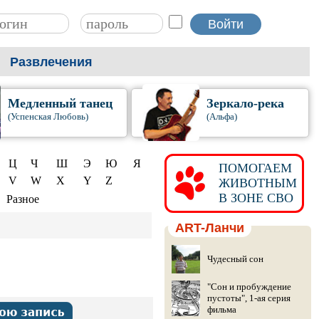
Развлечения
Медленный танец
Зеркало-река
(Успенская Любовь)
(Альфа)
Ц
Ч
Ш
Э
Ю
Я
ПОМОГАЕМ
V
W
X
Y
Z
ЖИВОТНЫМ
В ЗОНЕ СВО
Разное
ART-Ланчи
Чудесный сон
"Сон и пробуждение
пустоты", 1-ая серия
фильма