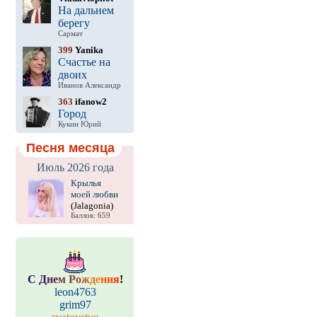
На дальнем
берегу
Сармат
399
Yanika
Счастье на
двоих
Иванов Александр
363
ifanow2
Город
Кукин Юрий
Песня месяца
Июль 2026 года
Крылья
моей любви
(Jalagonia)
Баллов: 659
С
Д
н
е
м
Р
о
ж
д
е
н
и
я
!
leon4763
grim97