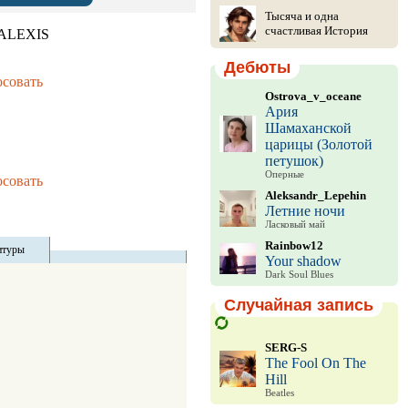
Тысяча и одна
счастливая История
ALEXIS
Дебюты
осовать
Ostrova_v_oceane
Ария
Шамаханской
царицы (Золотой
петушок)
Оперные
осовать
Aleksandr_Lepehin
Летние ночи
Ласковый май
Rainbow12
итуры
Your shadow
Dark Soul Blues
Случайная запись
SERG-S
The Fool On The
Hill
Beatles