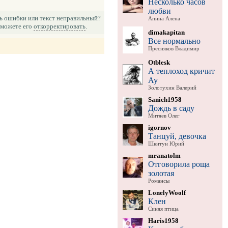
Несколько часов
любви
ь ошибки или текст неправильный?
Апина Алена
можете его
откорректировать
.
dimakapitan
Все нормально
Пресняков Владимир
Otblesk
А теплоход кричит
Ау
Золотухин Валерий
Sanich1958
Дождь в саду
Митяев Олег
igornov
Танцуй, девочка
Шкитун Юрий
mranatolm
Отговорила роща
золотая
Романсы
LonelyWoolf
Клен
Синяя птица
Haris1958