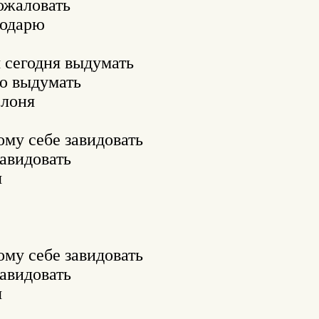
жаловать 

одарю 

 сегодня выдумать 

ю выдумать 

лоня 

му себе завидовать 

авидовать 



му себе завидовать 

авидовать 


