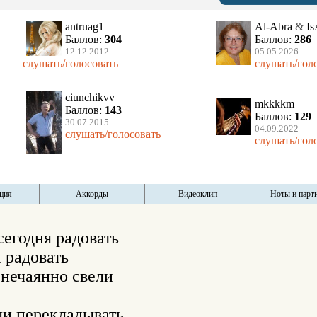
antruag1
Al-Abra
&
Is
Баллов:
304
Баллов:
286
12.12.2012
05.05.2026
слушать/голосовать
слушать/гол
ciunchikvv
mkkkkm
Баллов:
143
Баллов:
129
30.07.2015
04.09.2022
слушать/голосовать
слушать/гол
ция
Аккорды
Видеоклип
Ноты и парт
сегодня радовать

радовать 

нечаянно свели 

ли перекладывать 
