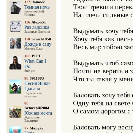
117
ifanow2
Твои тревоги перек
Темная ночь
Богословский
На плечи сильные с
Никита
116
Alex-s51
Раз ладошка
Выдумать хочу тебя
Зарицкая Евгения
Хочу тебя как песн
110
Sanich1958
Дождь в саду
Весь мир тобою зас
Митяев Олег
108
PITT
What Can I
Выдумать чтоб само
Do
Почти не верить и з
Smokie
Что ты такая у меня 
90
8911083
Песня Яшки
Цыгана
Баловать хочу тебя 
Неуловимые
мстители
Одну тебя на свете 
80
Arturchik2804
О самом дорогом с 
Южная мечта
Ждамиров
Владимир
Баловать могу весну
77
Manyka