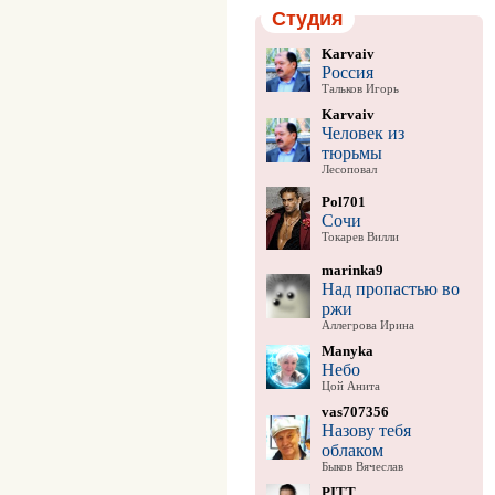
Студия
Karvaiv
Россия
Тальков Игорь
Karvaiv
Человек из
тюрьмы
Лесоповал
Pol701
Сочи
Токарев Вилли
marinka9
Над пропастью во
ржи
Аллегрова Ирина
Manyka
Небо
Цой Анита
vas707356
Назову тебя
облаком
Быков Вячеслав
PITT