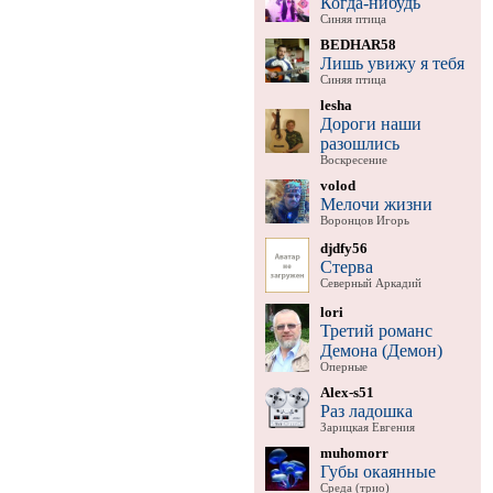
Когда-нибудь
Синяя птица
BEDHAR58
Лишь увижу я тебя
Синяя птица
lesha
Дороги наши
разошлись
Воскресение
volod
Мелочи жизни
Воронцов Игорь
djdfy56
Стерва
Северный Аркадий
lori
Третий романс
Демона (Демон)
Оперные
Alex-s51
Раз ладошка
Зарицкая Евгения
muhomorr
Губы окаянные
Среда (трио)