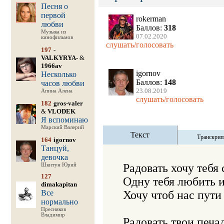
Песня о
первой
rokerman
любви
Баллов:
318
Музыка из
07.02.2020
кинофильмов
слушать/голосовать
197
-
VALKYRYA-
&
1966av
igornov
Несколько
Баллов:
148
часов любви
23.08.2019
Апина Алена
слушать/голосовать
182
gros-valer
&
VLODEK
Я вспоминаю
Марский Валерий
Текст
Транскрип
164
igornov
Танцуй,
девочка
Радовать хочу тебя 
Шкитун Юрий
127
Одну тебя любить и 
dimakapitan
Все
Хочу чтоб нас пути 
нормально
Пресняков
Владимир
Радовать твои печа