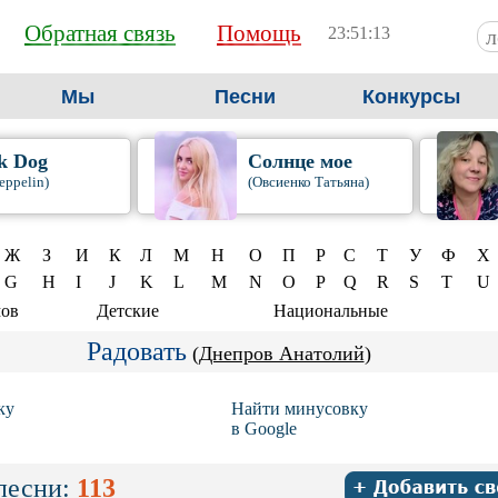
Обратная связь
Помощь
23:51:14
Мы
Песни
Конкурсы
k Dog
Солнце мое
eppelin)
(Овсиенко Татьяна)
Ж
З
И
К
Л
М
Н
О
П
Р
С
Т
У
Ф
Х
G
H
I
J
K
L
M
N
O
P
Q
R
S
T
U
мов
Детские
Национальные
Радовать
(
Днепров Анатолий
)
ку
Найти минусовку
в Google
песни:
113