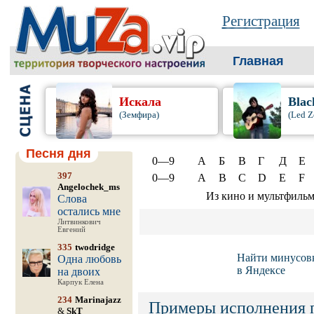
Регистрация
Главная
Искала
Blac
(Земфира)
(Led Z
Песня дня
0—9
А
Б
В
Г
Д
Е
397
0—9
A
B
C
D
E
F
Angelochek_ms
Из кино и мультфиль
Слова
остались мне
Литвинкович
Евгений
335
twodridge
Найти минусов
Одна любовь
в Яндексе
на двоих
Карпук Елена
234
Marinajazz
Примеры исполнения 
&
SkT