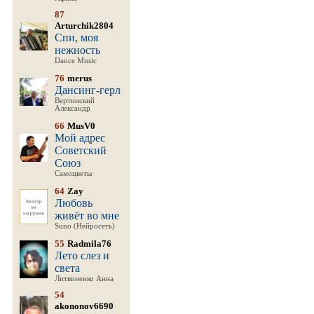
87
Arturchik2804
Спи, моя
нежность
Dance Music
76
merus
Дансинг-герл
Вертинский
Александр
66
MusV0
Мой адрес
Советский
Союз
Самоцветы
64
Zay
Любовь
живёт во мне
Suno (Нейросеть)
55
Radmila76
Лето слез и
света
Литвиненко Анна
54
akononov6690