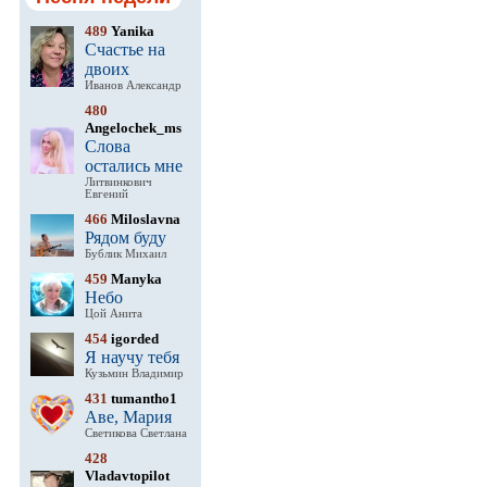
489
Yanika
Счастье на
двоих
Иванов Александр
480
Angelochek_ms
Слова
остались мне
Литвинкович
Евгений
466
Miloslavna
Рядом буду
Бублик Михаил
459
Manyka
Небо
Цой Анита
454
igorded
Я научу тебя
Кузьмин Владимир
431
tumantho1
Аве, Мария
Светикова Светлана
428
Vladavtopilot