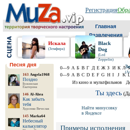
Регистрация
Обра
Главная
Развлечения
Искала
Black
(Земфира)
Dog
(Led
Zeppelin)
Песня дня
З
0—9
А
Б
В
Г
Д
Е
Ж
З
И
К
Л
(А
163
Angela1968
0—9
A
B
C
D
E
F
G
H
I
J
K
Поздно
Из кино и мультфильмов
Д
Бужинская
Екатерина
Ты здесь
(
Д
146
Al-Abra
Как забыть
тебя
Найти минусовку
Хурсенко Вячеслав
в Яндексе
145
Marka64
Небесный
калькулятор
Примеры исполнения