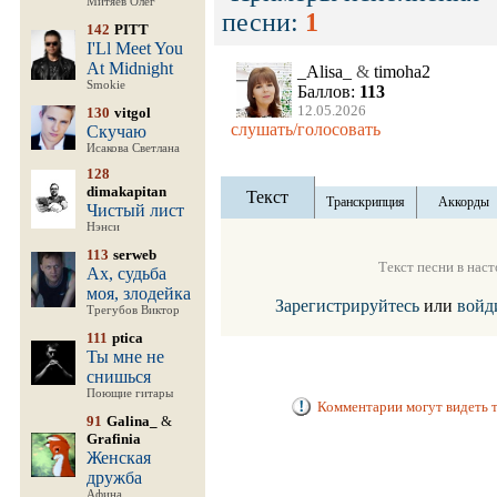
Митяев Олег
песни:
1
142
PITT
I'Ll Meet You
At Midnight
_Alisa_
&
timoha2
Smokie
Баллов:
113
12.05.2026
130
vitgol
слушать/голосовать
Скучаю
Исакова Светлана
128
dimakapitan
Текст
Транскрипция
Аккорды
Чистый лист
Нэнси
113
serweb
Текст песни в нас
Ах, судьба
моя, злодейка
Зарегистрируйтесь
или
войд
Трегубов Виктор
111
ptica
Ты мне не
снишься
Поющие гитары
Комментарии могут видеть т
91
Galina_
&
Grafinia
Женская
дружба
Афина