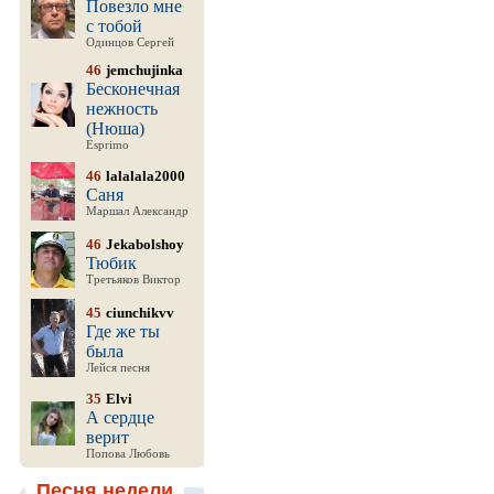
Повезло мне
с тобой
Одинцов Сергей
46
jemchujinka
Бесконечная
нежность
(Нюша)
Esprimo
46
lalalala2000
Саня
Маршал Александр
46
Jekabolshoy
Тюбик
Третьяков Виктор
45
ciunchikvv
Где же ты
была
Лейся песня
35
Elvi
А сердце
верит
Попова Любовь
Песня недели