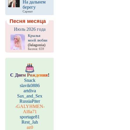
На дальнем
берегу
Сармат
Песня месяца
Июль 2026 года
Крылья
моей любви
(Jalagonia)
Баллов: 659
С
Д
н
е
м
Р
о
ж
д
е
н
и
я
!
Snack
slavik0886
artdiva
Sax_and_Sex
RussiaPiter
-GALYHMEN-
Alfia71
sportage81
Rest_Jah
az0