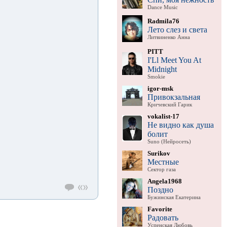
Dance Music
Radmila76
Лето слез и света
Литвиненко Анна
PITT
I'Ll Meet You At
Midnight
Smokie
igor-msk
Привокзальная
Кричевский Гарик
vokalist-17
Не видно как душа
болит
Suno (Нейросеть)
Surikov
Местные
Сектор газа
Angela1968
Поздно
Бужинская Екатерина
Favorite
Радовать
Успенская Любовь