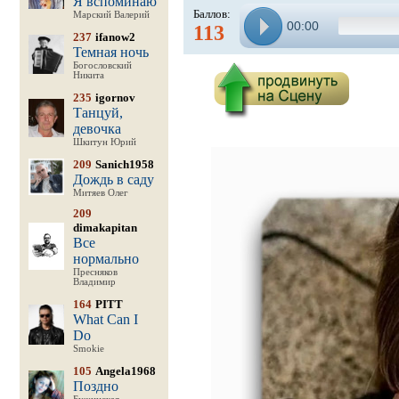
Я вспоминаю
Баллов:
Марский Валерий
00:00
113
237
ifanow2
Темная ночь
Богословский
Никита
235
igornov
Танцуй,
девочка
Шкитун Юрий
209
Sanich1958
Дождь в саду
Митяев Олег
209
dimakapitan
Все
нормально
Пресняков
Владимир
164
PITT
What Can I
Do
Smokie
105
Angela1968
Поздно