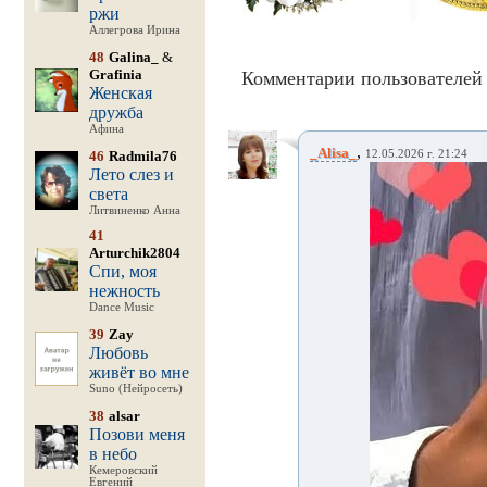
ржи
Аллегрова Ирина
48
Galina_
&
Grafinia
Комментарии пользователей 
Женская
дружба
Афина
,
_Alisa_
46
Radmila76
12.05.2026 г. 21:24
Лето слез и
света
Литвиненко Анна
41
Arturchik2804
Спи, моя
нежность
Dance Music
39
Zay
Любовь
живёт во мне
Suno (Нейросеть)
38
alsar
Позови меня
в небо
Кемеровский
Евгений