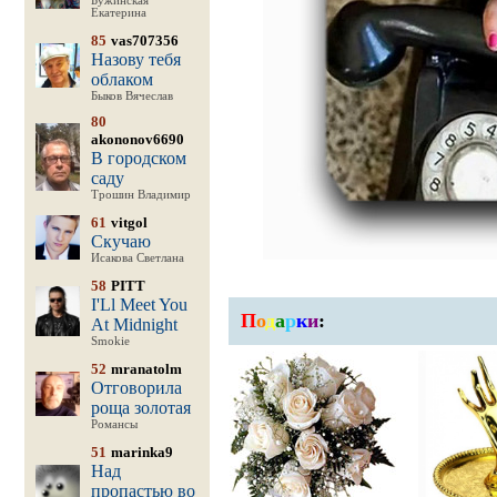
Бужинская
Екатерина
85
vas707356
Назову тебя
облаком
Быков Вячеслав
80
akononov6690
В городском
саду
Трошин Владимир
61
vitgol
Скучаю
Исакова Светлана
58
PITT
I'Ll Meet You
П
о
д
а
р
к
и
:
At Midnight
Smokie
52
mranatolm
Отговорила
роща золотая
Романсы
51
marinka9
Над
пропастью во