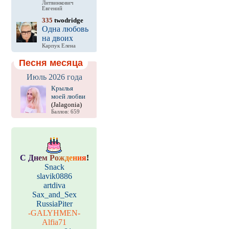
Литвинкович
Евгений
335
twodridge
Одна любовь
на двоих
Карпук Елена
Песня месяца
Июль 2026 года
Крылья
моей любви
(Jalagonia)
Баллов: 659
С
Д
н
е
м
Р
о
ж
д
е
н
и
я
!
Snack
slavik0886
artdiva
Sax_and_Sex
RussiaPiter
-GALYHMEN-
Alfia71