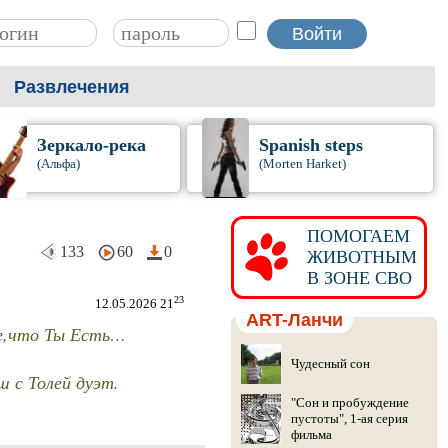
Развлечения
Зеркало-река
Spanish steps
(Альфа)
(Morten Harket)
ПОМОГАЕМ
133
60
0
ЖИВОТНЫМ
В ЗОНЕ СВО
23
12.05.2026 21
ART-Ланчи
ое,что Ты Есть…
Чудесный сон
ш с Толей дуэт.
"Сон и пробуждение
пустоты", 1-ая серия
фильма