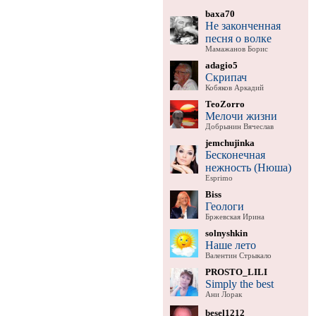
baxa70
Не законченная
песня о волке
Мамажанов Борис
adagio5
Скрипач
Кобяков Аркадий
TeoZorro
Мелочи жизни
Добрынин Вячеслав
jemchujinka
Бесконечная
нежность (Нюша)
Esprimo
Biss
Геологи
Бржевская Ирина
solnyshkin
Наше лето
Валентин Стрыкало
PROSTO_LILI
Simply the best
Ани Лорак
besel1212