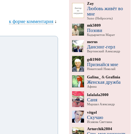
Zay
Любовь живёт во
мне
Suno (Нейросеть)
к форме комментария
↓
mk5809
Позови
Кадырметов Марат
merus
Дансинг-герл
Вертинский Александр
gdi1960
Признайся мне
Никитский Николай
Galina_
&
Grafinia
Женская дружба
Афина
lalalala2000
Саня
Маршал Александр
vitgol
Скучаю
Исакова Светлана
Arturchik2804
Спи, моя нежность