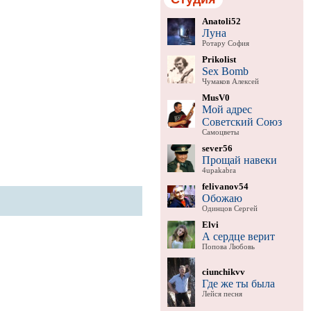
Anatoli52
Луна
Ротару София
Prikolist
Sex Bomb
Чумаков Алексей
MusV0
Мой адрес
Советский Союз
Самоцветы
sever56
Прощай навеки
4upakabra
felivanov54
Обожаю
Одинцов Сергей
Elvi
А сердце верит
Попова Любовь
ciunchikvv
Где же ты была
Лейся песня