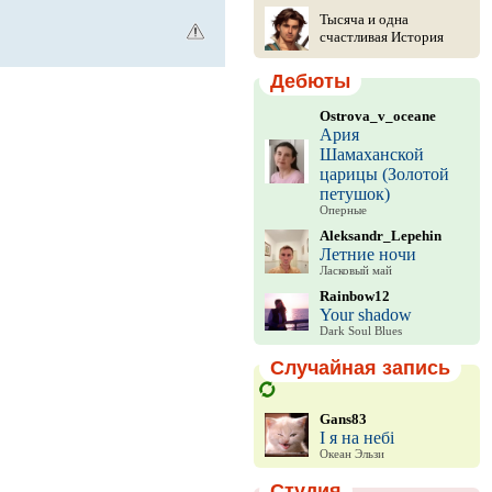
Тысяча и одна
счастливая История
Дебюты
Ostrova_v_oceane
Ария
Шамаханской
царицы (Золотой
петушок)
Оперные
Aleksandr_Lepehin
Летние ночи
Ласковый май
Rainbow12
Your shadow
Dark Soul Blues
Случайная запись
Gans83
І я на небі
Океан Эльзи
Студия