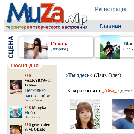
Регистрация
Главная
Искала
Blac
(Земфира)
(Led Z
Песня дня
«
Ты здесь
» (Даль Олег)
380
-
VALKYRYA-
&
1966av
Несколько
Кавер-версия от
_Alisa_
в дуэте c
часов любви
Апина Алена
358
Manyka
Небо
Цой Анита
286
gros-valer
&
VLODEK