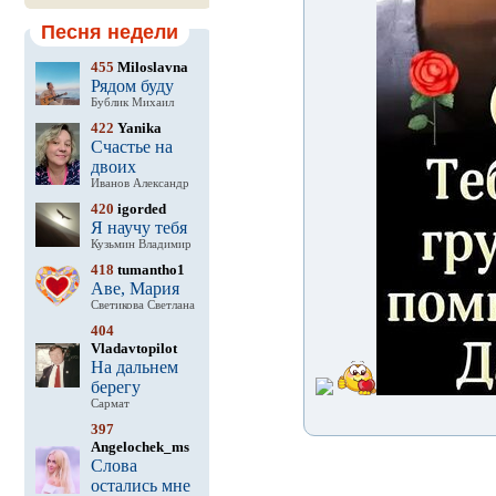
Песня недели
455
Miloslavna
Рядом буду
Бублик Михаил
422
Yanika
Счастье на
двоих
Иванов Александр
420
igorded
Я научу тебя
Кузьмин Владимир
418
tumantho1
Аве, Мария
Светикова Светлана
404
Vladavtopilot
На дальнем
берегу
Сармат
397
Angelochek_ms
Слова
остались мне